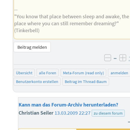
--
"You know that place between sleep and awake, the
place where you can still remember dreaming?"
(Tinkerbell)
Beitrag melden
–
negati
po
Übersicht
alle Foren
Meta-Forum (read only)
anmelden
Benutzerkonto erstellen
Beitrag im Thread-Baum
Kann man das Forum-Archiv herunterladen?
Christian Seiler
13.03.2009 22:27
zu diesem forum