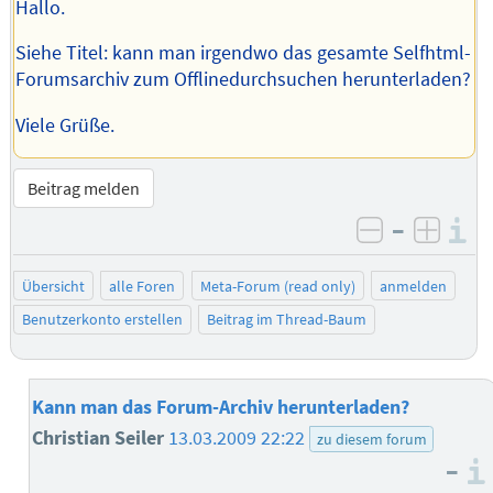
Hallo.
Siehe Titel: kann man irgendwo das gesamte Selfhtml-
Forumsarchiv zum Offlinedurchsuchen herunterladen?
Viele Grüße.
Beitrag melden
–
I
negativ be
posit
Übersicht
alle Foren
Meta-Forum (read only)
anmelden
Benutzerkonto erstellen
Beitrag im Thread-Baum
Kann man das Forum-Archiv herunterladen?
Christian Seiler
13.03.2009 22:22
zu diesem forum
–