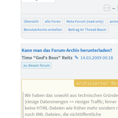
–
neg
Übersicht
alle Foren
Meta-Forum (read only)
anme
Benutzerkonto erstellen
Beitrag im Thread-Baum
Kann man das Forum-Archiv herunterladen?
Homepage
Timo "God's Boss" Reitz
14.03.2009 00:18
des
zu diesem forum
Autors
Wir haben das sowohl aus technischen Gründ
(riesige Datenmengen => riesiger Traffic; ferner 
keine HTML-Dateien wie früher mehr sondern 
noch XML-Dateien, die nichtöffentliche