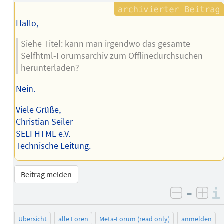
Hallo,
Siehe Titel: kann man irgendwo das gesamte
Selfhtml-Forumsarchiv zum Offlinedurchsuchen
herunterladen?
Nein.
Viele Grüße,
Christian Seiler
SELFHTML e.V.
Technische Leitung.
Beitrag melden
–
negativ 
posi
Übersicht
alle Foren
Meta-Forum (read only)
anmelden