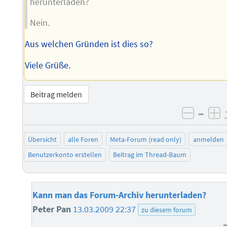
herunterladen?
Nein.
Aus welchen Gründen ist dies so?
Viele Grüße.
Beitrag melden
–
negati
po
Übersicht
alle Foren
Meta-Forum (read only)
anmelden
Benutzerkonto erstellen
Beitrag im Thread-Baum
Kann man das Forum-Archiv herunterladen?
Peter Pan
13.03.2009 22:37
zu diesem forum