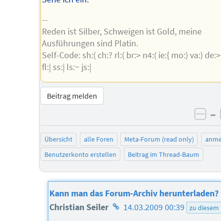
--
Reden ist Silber, Schweigen ist Gold, meine
Ausführungen sind Platin.
Self-Code: sh:( ch:? rl:( br:> n4:( ie:{ mo:) va:) de:>
fl:| ss:| ls:~ js:|
Beitrag melden
–
neg
Übersicht
alle Foren
Meta-Forum (read only)
anme
Benutzerkonto erstellen
Beitrag im Thread-Baum
Kann man das Forum-Archiv herunterladen?
Homepage
Christian Seiler
14.03.2009 00:39
zu diesem
des