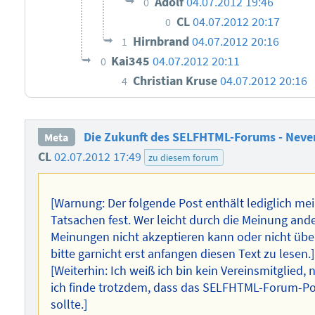
Adolf
04.07.2012 19:46
0
CL
04.07.2012 20:17
0
Hirnbrand
04.07.2012 20:16
1
Kai345
04.07.2012 20:11
0
Christian Kruse
04.07.2012 20:16
4
Die Zukunft des SELFHTML-Forums - Neve
Meta
CL
02.07.2012 17:49
zu diesem forum
[Warnung: Der folgende Post enthält lediglich m
Tatsachen fest. Wer leicht durch die Meinung ander
Meinungen nicht akzeptieren kann oder nicht üb
bitte garnicht erst anfangen diesen Text zu lesen.]
[Weiterhin: Ich weiß ich bin kein Vereinsmitglied,
ich finde trotzdem, dass das SELFHTML-Forum-P
sollte.]