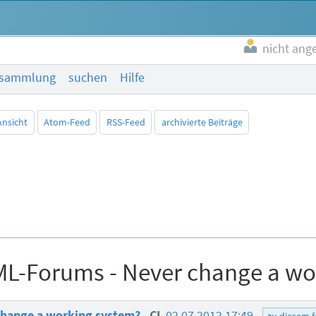
nicht ang
esammlung
suchen
Hilfe
Ansicht
Atom-Feed
RSS-Feed
archivierte Beiträge
ML-Forums - Never change a wo
change a working system?
CL
02.07.2012 17:49
zu diesem 