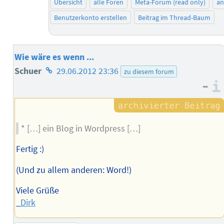
Übersicht
alle Foren
Meta-Forum (read only)
a
Benutzerkonto erstellen
Beitrag im Thread-Baum
Wie wäre es wenn ...
Homepage
Schuer
29.06.2012 23:36
zu diesem forum
–
des
Autors
* […] ein Blog in Wordpress […]
Fertig :)
(Und zu allem anderen: Word!)
Viele Grüße
_
Dirk