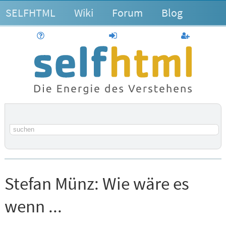
SELFHTML
Wiki
Forum
Blog
Hilfe
anmelden
Benutzerk
Suchbegriff
Stefan Münz:
Wie wäre es
wenn ...