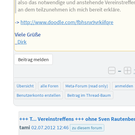
also das notwendige und anstehende Vereinstreffe
an dem teilzunehmen ich mich bereit erkläre.
->
http://www.doodle.com/fbhsnx9vrkiifqre
Viele Grüße
_
Dirk
Beitrag melden
–
negati
po
Übersicht
alle Foren
Meta-Forum (read only)
anmelden
Benutzerkonto erstellen
Beitrag im Thread-Baum
+++ T... Vereinstreffens +++ ohne Sven Rautenbe
tami
02.07.2012 12:46
zu diesem forum