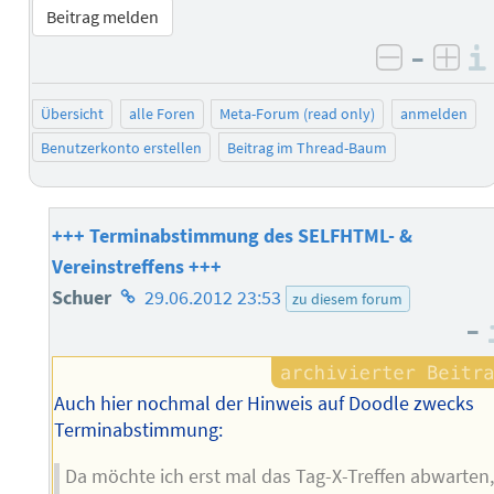
Beitrag melden
–
negativ 
posi
Übersicht
alle Foren
Meta-Forum (read only)
anmelden
Benutzerkonto erstellen
Beitrag im Thread-Baum
+++ Terminabstimmung des SELFHTML- &
Vereinstreffens +++
Homepage
Schuer
29.06.2012 23:53
zu diesem forum
–
des
Autors
Auch hier nochmal der Hinweis auf Doodle zwecks
Terminabstimmung:
Da möchte ich erst mal das Tag-X-Treffen abwarten