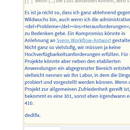
wenn [...] die Lust abhanden kommt, wird's 
Es ist ja nicht so, dass ich ganz ablehnend gege
Wildwuchs bin, auch wenn ich die administrativ
<del>Probleme</del><ins>Herausforderungen</
zu Bedenken gebe. Ein Kompromiss könnte in
Anlehnung an
Svens Workflow-Antwort
gestalte
Nicht ganz so vielstufig, wir müssen ja keine
Hochverfügbarkeitsanforderungen erfüllen. Für
Projekte könnte aber neben den etablierten
Anwendungen ein abgegrenzter Bereich entsteh
vielleicht nennen wir ihn Labor, in dem die Ding
probiert und vorgestellt werden können. Wenn 
Projekt zur allgemeinen Zufriedenheit gereift ist
bekommt es eine 301, sonst eben irgendwann e
410.
dedlfix.