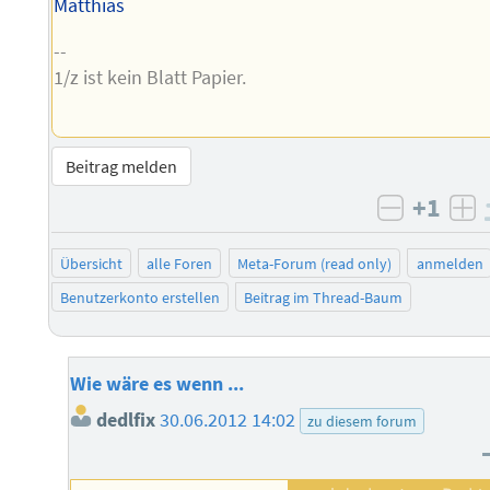
Matthias
--
1/z ist kein Blatt Papier.
Beitrag melden
+1
negativ 
po
Übersicht
alle Foren
Meta-Forum (read only)
anmelden
Benutzerkonto erstellen
Beitrag im Thread-Baum
Wie wäre es wenn ...
dedlfix
30.06.2012 14:02
zu diesem forum