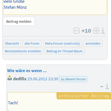
viele Grüße
Stefan Münz
Beitrag melden
+10
I
negativ bewe
posit
Übersicht
alle Foren
Meta-Forum (read only)
anmelden
Benutzerkonto erstellen
Beitrag im Thread-Baum
Wie wäre es wenn ...
dedlfix
29.06.2012 23:30
zu diesem forum
–
Tach!