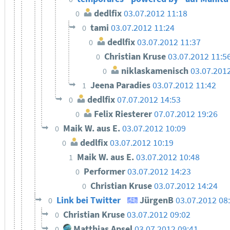
dedlfix
03.07.2012 11:18
0
tami
03.07.2012 11:24
0
dedlfix
03.07.2012 11:37
0
Christian Kruse
03.07.2012 11:5
0
niklaskamenisch
03.07.201
0
Jeena Paradies
03.07.2012 11:42
1
dedlfix
07.07.2012 14:53
0
Felix Riesterer
07.07.2012 19:26
0
Maik W. aus E.
03.07.2012 10:09
0
dedlfix
03.07.2012 10:19
0
Maik W. aus E.
03.07.2012 10:48
1
Performer
03.07.2012 14:23
0
Christian Kruse
03.07.2012 14:24
0
Link bei Twitter
JürgenB
03.07.2012 08
0
Christian Kruse
03.07.2012 09:02
0
Matthias Apsel
03.07.2012 09:41
0