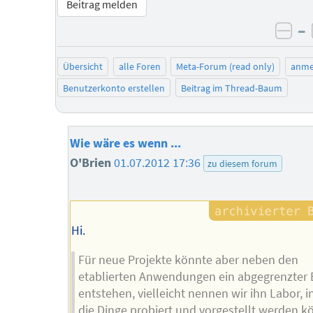
Beitrag melden
–
neg
Übersicht
alle Foren
Meta-Forum (read only)
anme
Benutzerkonto erstellen
Beitrag im Thread-Baum
Wie wäre es wenn ...
O'Brien
01.07.2012 17:36
zu diesem forum
Hi.
Für neue Projekte könnte aber neben den
etablierten Anwendungen ein abgegrenzter 
entstehen, vielleicht nennen wir ihn Labor, 
die Dinge probiert und vorgestellt werden k