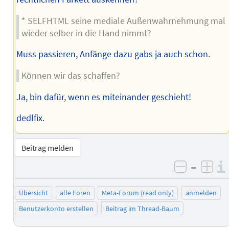
* SELFHTML seine mediale Außenwahrnehmung mal
wieder selber in die Hand nimmt?
Muss passieren, Anfänge dazu gabs ja auch schon.
Können wir das schaffen?
Ja, bin dafür, wenn es miteinander geschieht!
dedlfix.
Beitrag melden
–
negativ 
posi
Übersicht
alle Foren
Meta-Forum (read only)
anmelden
Benutzerkonto erstellen
Beitrag im Thread-Baum