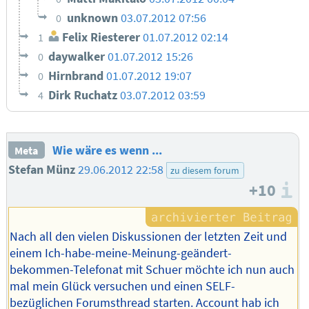
unknown
03.07.2012 07:56
0
Felix Riesterer
01.07.2012 02:14
1
daywalker
01.07.2012 15:26
0
Hirnbrand
01.07.2012 19:07
0
Dirk Ruchatz
03.07.2012 03:59
4
Wie wäre es wenn ...
Meta
Stefan Münz
29.06.2012 22:58
zu diesem forum
+10
I
Nach all den vielen Diskussionen der letzten Zeit und
einem Ich-habe-meine-Meinung-geändert-
bekommen-Telefonat mit Schuer möchte ich nun auch
mal mein Glück versuchen und einen SELF-
bezüglichen Forumsthread starten. Account hab ich