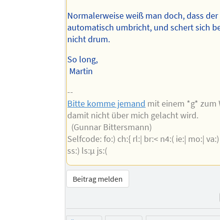
Normalerweise weiß man doch, dass der 
automatisch umbricht, und schert sich b
nicht drum.
So long,
Martin
--
Bitte komme jemand
mit einem *g* zum
damit nicht über mich gelacht wird.
(Gunnar Bittersmann)
Selfcode: fo:) ch:{ rl:| br:< n4:( ie:| mo:| va:) 
ss:) ls:µ js:(
Beitrag melden