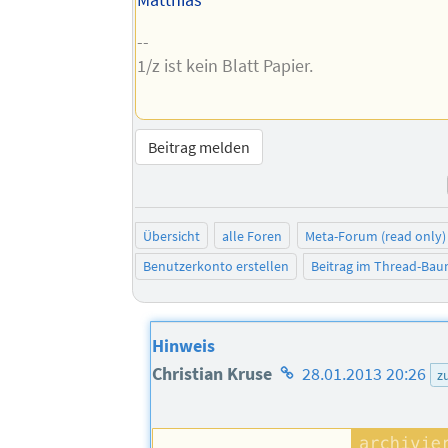
Matthias
--
1/z ist kein Blatt Papier.
Beitrag melden
Übersicht
alle Foren
Meta-Forum (read only)
Benutzerkonto erstellen
Beitrag im Thread-Ba
Hinweis
Homepage
Christian Kruse
28.01.2013 20:26
z
des
Autors