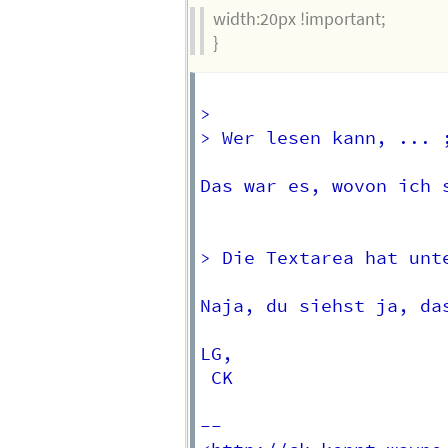
width:20px !important;
}
>   

> Wer lesen kann, ... ;
Das war es, wovon ich s
> Die Textarea hat unt
Naja, du siehst ja, das
LG,  

 CK  

-- 
