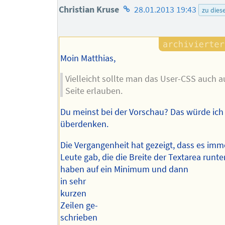
Homepage
Christian Kruse
28.01.2013 19:43
zu die
des
Autors
Moin Matthias,
Vielleicht sollte man das User-CSS auch au
Seite erlauben.
Du meinst bei der Vorschau? Das würde ic
überdenken.
Die Vergangenheit hat gezeigt, dass es imm
Leute gab, die die Breite der Textarea runte
haben auf ein Minimum und dann
in sehr
kurzen
Zeilen ge-
schrieben