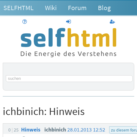
SELFHTML
Wiki
Forum
Blog
Hilfe
anmelden
Benutzerk
Suchbegriff
ichbinich:
Hinweis
Hinweis
ichbinich
28.01.2013 12:52
0
25
zu diesem fo