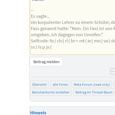
--
Es sagte...
ein korpulenter Lehrer zu einem Schüler, de
Fass genannt hatte: "Nein. Ein Fass ist von 
umgeben, ich dagegen von Unreifen."
Selfcode: fo:) ch:{ rl:| br:< n4:( ie:| mo:| va:) de:
ss:) ls:µ js:(
Beitrag melden
Übersicht
alle Foren
Meta-Forum (read only)
Benutzerkonto erstellen
Beitrag im Thread-Baum
Hinweis