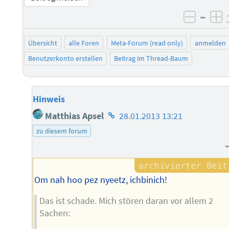
–
negati
po
Übersicht
alle Foren
Meta-Forum (read only)
anmelden
Benutzerkonto erstellen
Beitrag im Thread-Baum
Hinweis
Homepage
Matthias Apsel
28.01.2013 13:21
des
zu diesem forum
Autors
Om nah hoo pez nyeetz, ichbinich!
Das ist schade. Mich stören daran vor allem 2
Sachen: