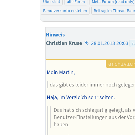
Übersicht
alle Foren
Meta-Forum (read only)
Benutzerkonto erstellen
Beitrag im Thread-Ba
Hinweis
Homepage
Christian Kruse
28.01.2013 20:03
z
des
Autors
Moin Martin,
das gibt es leider immer noch gelegen
Naja, im Vergleich sehr selten.
Das hat sich schlagartig gelegt, als
Benutzer-Einstellungen aus der Vor
haben.