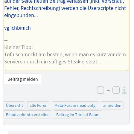
auf der Seite neuen Beitrag verfassen (inkl. Vorschau,
Fehler, Rechtschreibung) werden die Userscripte nicht
eingebunden...
vg ichbinich
--
Kleiner Tipp:
Tofu schmeckt am besten, wenn man es kurz vor dem
Servieren durch ein saftiges Steak ersetzt...
Beitrag melden
–
I
negativ be
posit
Übersicht
alle Foren
Meta-Forum (read only)
anmelden
Benutzerkonto erstellen
Beitrag im Thread-Baum