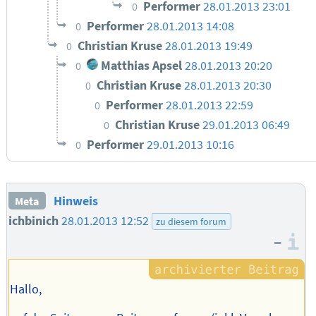
Performer
28.01.2013 23:01
0
Performer
28.01.2013 14:08
0
Christian Kruse
28.01.2013 19:49
0
Matthias Apsel
28.01.2013 20:20
0
Christian Kruse
28.01.2013 20:30
0
Performer
28.01.2013 22:59
0
Christian Kruse
29.01.2013 06:49
0
Performer
29.01.2013 10:16
0
Hinweis
Meta
ichbinich
28.01.2013 12:52
zu diesem forum
–
I
Hallo,