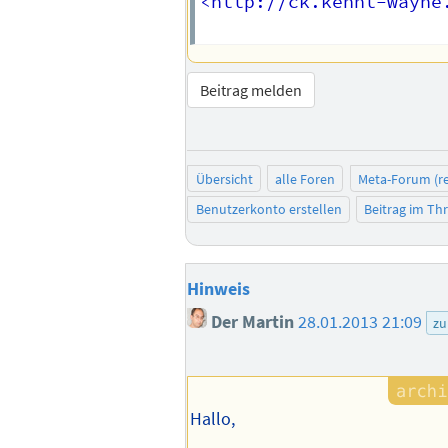
<http://ck.kennt-wayne.
Beitrag melden
Übersicht
alle Foren
Meta-Forum (re
Benutzerkonto erstellen
Beitrag im T
Hinweis
Der Martin
28.01.2013 21:09
zu
Hallo,