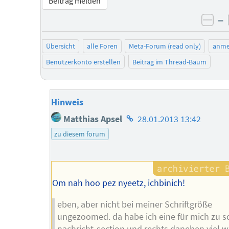
Beitrag melden
–
neg
Übersicht
alle Foren
Meta-Forum (read only)
anme
Benutzerkonto erstellen
Beitrag im Thread-Baum
Hinweis
Homepage
Matthias Apsel
28.01.2013 13:42
des
zu diesem forum
Autors
Om nah hoo pez nyeetz, ichbinich!
eben, aber nicht bei meiner Schriftgröße
ungezoomed. da habe ich eine für mich zu 
nachricht-section und rechts daneben viel we