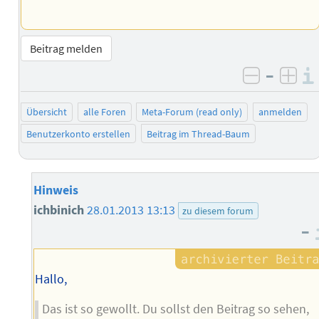
Beitrag melden
–
negativ 
posi
Übersicht
alle Foren
Meta-Forum (read only)
anmelden
Benutzerkonto erstellen
Beitrag im Thread-Baum
Hinweis
ichbinich
28.01.2013 13:13
zu diesem forum
–
Hallo,
Das ist so gewollt. Du sollst den Beitrag so sehen,