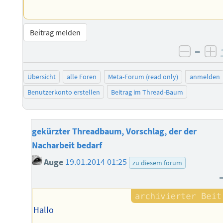
Beitrag melden
–
negati
po
Übersicht
alle Foren
Meta-Forum (read only)
anmelden
Benutzerkonto erstellen
Beitrag im Thread-Baum
gekürzter Threadbaum, Vorschlag, der der
Nacharbeit bedarf
Auge
19.01.2014 01:25
zu diesem forum
Hallo