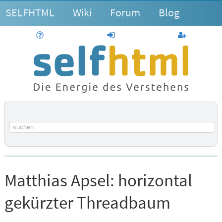
SELFHTML
Wiki
Forum
Blog
Hilfe
anmelden
Benutzerk
Suchbegriff
Matthias Apsel:
horizontal
gekürzter Threadbaum