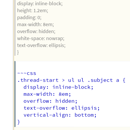
display: inline-block;
height: 1.2em;
padding: 0;
max-width: 8em;
overflow: hidden;
white-space: nowrap;
text-overflow: ellipsis;
}
~~~css

.thread-start > ul ul .subject a {  
  display: inline-block;  

  max-width: 8em;  

  overflow: hidden;  

  text-overflow: ellipsis;  

  vertical-align: bottom;  
