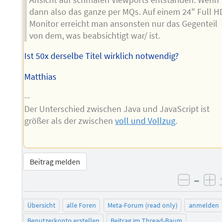
dann also das ganze per MQs. Auf einem 24" Full H
Monitor erreicht man ansonsten nur das Gegenteil
von dem, was beabsichtigt war/ ist.
Ist 50x derselbe Titel wirklich notwendig?
Matthias
--
Der Unterschied zwischen Java und JavaScript ist
größer als der zwischen
voll und Vollzug
.
Beitrag melden
–
negati
po
Übersicht
alle Foren
Meta-Forum (read only)
anmelden
Benutzerkonto erstellen
Beitrag im Thread-Baum