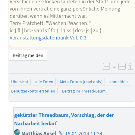
Verschiedene Glocken läuteten in der Stadt, und jede
von ihnen vertrat eine ganz persönliche Meinung
darüber, wann es Mitternacht war.
Terry Pratchett, "Wachen! Wachen!"
ie:{ fl:| br:> va:) ls:[ fo:) rl:( ss:| de:> js:| zu:}
Veranstaltungsdatenbank Vdb 0.3
Beitrag melden
–
negativ 
posi
Übersicht
alle Foren
Meta-Forum (read only)
anmelden
Benutzerkonto erstellen
Beitrag im Thread-Baum
gekürzter Threadbaum, Vorschlag, der der
Nacharbeit bedarf
Homepage
Matthias Apsel
18.01.2014 11:34