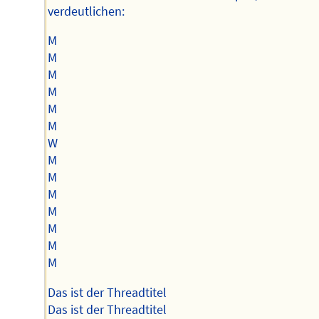
verdeutlichen:
M
M
M
M
M
M
W
M
M
M
M
M
M
M
Das ist der Threadtitel
Das ist der Threadtitel