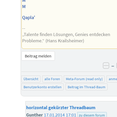
M
M
Qapla'
--
„Talente finden Lösungen, Genies entdecken
Probleme.“ (Hans Krailsheimer)
Beitrag melden
–
neg
Übersicht
alle Foren
Meta-Forum (read only)
anme
Benutzerkonto erstellen
Beitrag im Thread-Baum
horizontal gekürzter Threadbaum
Gunther
17.01.2014 17:01
zu diesem forum