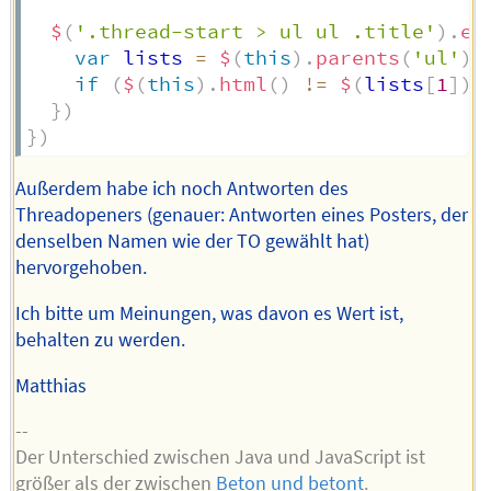
$
(
'.thread-start > ul ul .title'
)
.
ea
var
 lists 
=
$
(
this
)
.
parents
(
'ul'
)
;
if
(
$
(
this
)
.
html
(
)
!=
$
(
lists
[
1
]
)
.
}
)
}
)
Außerdem habe ich noch Antworten des
Threadopeners (genauer: Antworten eines Posters, der
denselben Namen wie der TO gewählt hat)
hervorgehoben.
Ich bitte um Meinungen, was davon es Wert ist,
behalten zu werden.
Matthias
--
Der Unterschied zwischen Java und JavaScript ist
größer als der zwischen
Beton und betont
.