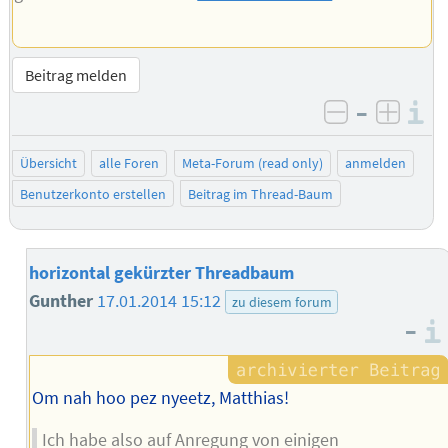
Beitrag melden
–
I
negativ be
posit
Übersicht
alle Foren
Meta-Forum (read only)
anmelden
Benutzerkonto erstellen
Beitrag im Thread-Baum
horizontal gekürzter Threadbaum
Gunther
17.01.2014 15:12
zu diesem forum
–
Om nah hoo pez nyeetz, Matthias!
Ich habe also auf Anregung von einigen