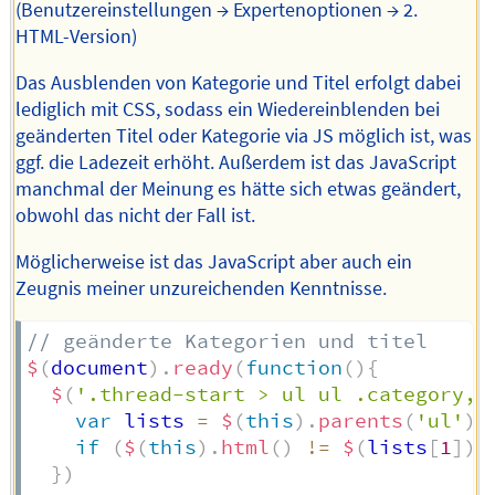
(Benutzereinstellungen → Expertenoptionen → 2.
HTML-Version)
Das Ausblenden von Kategorie und Titel erfolgt dabei
lediglich mit CSS, sodass ein Wiedereinblenden bei
geänderten Titel oder Kategorie via JS möglich ist, was
ggf. die Ladezeit erhöht. Außerdem ist das JavaScript
manchmal der Meinung es hätte sich etwas geändert,
obwohl das nicht der Fall ist.
Möglicherweise ist das JavaScript aber auch ein
Zeugnis meiner unzureichenden Kenntnisse.
// geänderte Kategorien und titel  
$
(
document
)
.
ready
(
function
(
)
{
$
(
'.thread-start > ul ul .category, 
var
 lists 
=
$
(
this
)
.
parents
(
'ul'
)
;
if
(
$
(
this
)
.
html
(
)
!=
$
(
lists
[
1
]
)
.
}
)