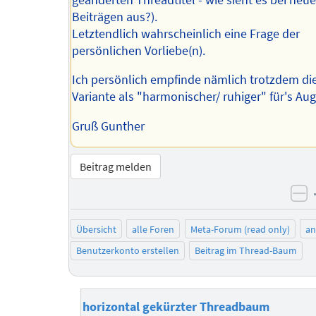
Beiträgen aus?).
Letztendlich wahrscheinlich eine Frage der
persönlichen Vorliebe(n).
Ich persönlich empfinde nämlich trotzdem di
Variante als "harmonischer/ ruhiger" für's Aug
Gruß Gunther
Beitrag melden
ne
Übersicht
alle Foren
Meta-Forum (read only)
a
Benutzerkonto erstellen
Beitrag im Thread-Baum
horizontal gekürzter Threadbaum