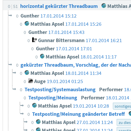
horizontal gekürzter Threadbaum
Matthias A
0
51
Gunther
17.01.2014 15:12
0
Matthias Apsel
17.01.2014 15:26
0
Gunther
17.01.2014 15:43
0
Gunnar Bittersmann
17.01.2014 16:21
0
Gunther
17.01.2014 17:01
0
Matthias Apsel
18.01.2014 11:17
0
gekürzter Threadbaum, Vorschlag, der der Nach
0
Matthias Apsel
18.01.2014 11:34
0
Auge
19.01.2014 01:25
0
Testposting/Systemauslastung
Performer
18
0
Testposting/Meinung
Performer
18.01.2014
0
Matthias Apsel
19.01.2014 10:28
0
sonstige
Testposting/Meinung geänderter Betreff
0
Matthias Apsel
27.01.2014 11:24
0
zu die
Matthias Apsel
27.01.2014 11:24
0
sonsti