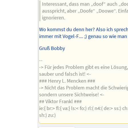
Interessant, dass man „doof“ auch „do
ausspricht, aber „Doofe“ „Doowe“. Einf
ignorieren.
Wo kommst du denn her? Also ich sprec
immer mit Vogel-F.... ;) genau so wie man 
Gruß Bobby
--
-> Für jedes Problem gibt es eine Lösung,
sauber und falsch ist! <-
### Henry L. Mencken ###
-> Nicht das Problem macht die Schwieri
sondern unsere Sichtweise! <-
## Viktor Frankl ###
ie:{ br:> fl:{ va:} ls:< fo:) rl:( n4:( de:> ss:) c
sh:) zu:)