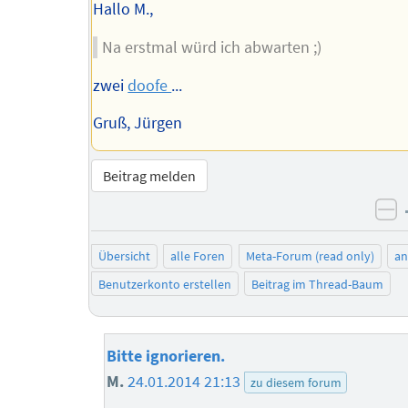
Hallo M.,
Na erstmal würd ich abwarten ;)
zwei
doofe
...
Gruß, Jürgen
Beitrag melden
ne
Übersicht
alle Foren
Meta-Forum (read only)
a
Benutzerkonto erstellen
Beitrag im Thread-Baum
Bitte ignorieren.
M.
24.01.2014 21:13
zu diesem forum