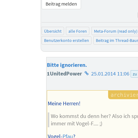
Beitrag melden
Übersicht
alle Foren
Meta-Forum (read only)
Benutzerkonto erstellen
Beitrag im Thread-Ba
Bitte ignorieren.
Homepage
1UnitedPower
25.01.2014 11:06
zu
des
Autors
Meine Herren!
Wo kommst du denn her? Also ich sp
immer mit Vogel-F.... ;)
Vogel-
Pfau
?