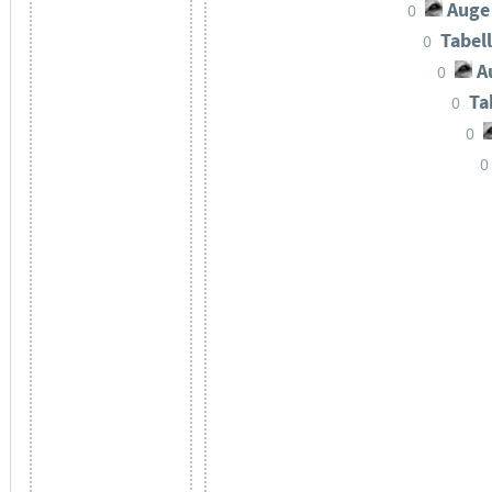
Auge
0
Tabel
0
A
0
Ta
0
0
0