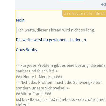
+
Moin
Ich wette, dieser Thread wird nicht so lang.
Die wette wirst du gewinnen... leider... :(
Gruß Bobby
--
-> Für jedes Problem gibt es eine Lösung, die einfa
sauber und falsch ist! <-
### Henry L. Mencken ###
-> Nicht das Problem macht die Schwierigkeiten,
sondern unsere Sichtweise! <-
## Viktor Frankl ###
ie:{ br:> fl:{ va:} ls:< fo:) rl:( n4:( de:> ss:) ch:? js:( mo:
sh:) zu:)