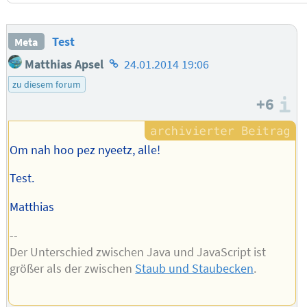
Test
Meta
Homepage
Matthias Apsel
24.01.2014 19:06
des
zu diesem forum
Autors
+6
I
Om nah hoo pez nyeetz, alle!
Test.
Matthias
--
Der Unterschied zwischen Java und JavaScript ist
größer als der zwischen
Staub und Staubecken
.