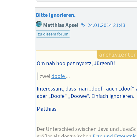
Bitte ignorieren.
Homepage
Matthias Apsel
24.01.2014 21:43
des
zu diesem forum
Autors
Om nah hoo pez nyeetz, JürgenB!
zwei
doofe
...
Interessant, dass man „doof“ auch „doof“ 
aber „Doofe“ „Doowe“. Einfach ignorieren.
Matthias
--
Der Unterschied zwischen Java und JavaScri
größer als der zwischen
Erze und Erzeugnis