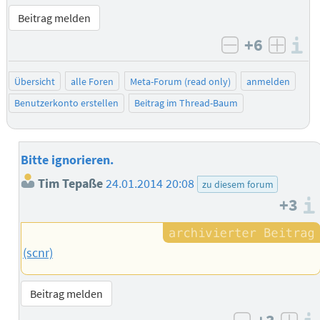
Beitrag melden
+6
I
negativ bew
posit
Übersicht
alle Foren
Meta-Forum (read only)
anmelden
Benutzerkonto erstellen
Beitrag im Thread-Baum
Bitte ignorieren.
Tim Tepaße
24.01.2014 20:08
zu diesem forum
+3
(scnr)
Beitrag melden