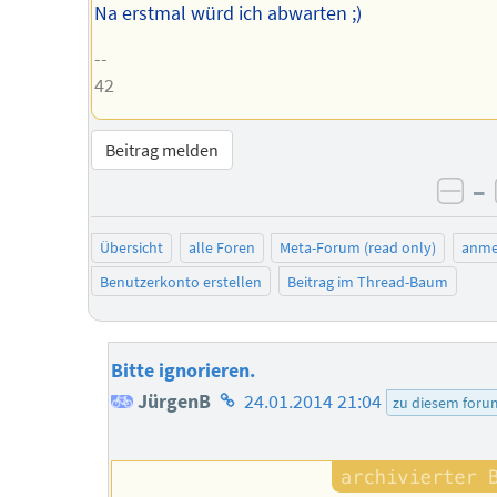
Na erstmal würd ich abwarten ;)
--
42
Beitrag melden
–
neg
Übersicht
alle Foren
Meta-Forum (read only)
anme
Benutzerkonto erstellen
Beitrag im Thread-Baum
Bitte ignorieren.
Homepage
JürgenB
24.01.2014 21:04
zu diesem foru
des
Autors