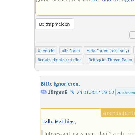
Beitrag melden
Übersicht
alle Foren
Meta-Forum (read only)
Benutzerkonto erstellen
Beitrag im Thread-Baum
Bitte ignorieren.
Homepage
JürgenB
24.01.2014 23:02
zu diese
des
Autors
Hallo Matthias,
Interessant, dass man „doof“ auch „do