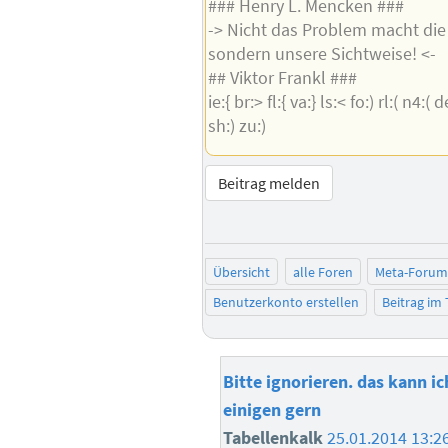
### Henry L. Mencken ###
-> Nicht das Problem macht die
sondern unsere Sichtweise! <-
## Viktor Frankl ###
ie:{ br:> fl:{ va:} ls:< fo:) rl:( n4:( 
sh:) zu:)
Beitrag melden
Übersicht
alle Foren
Meta-Forum 
Benutzerkonto erstellen
Beitrag im
Bitte ignorieren. das kann ic
einigen gern
Tabellenkalk
25.01.2014 13:2