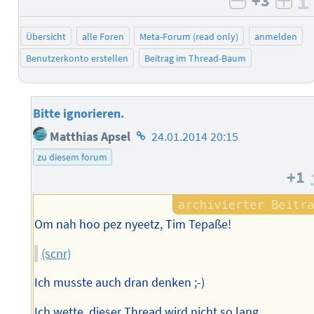
+3
negativ b
posi
Übersicht
alle Foren
Meta-Forum (read only)
anmelden
Benutzerkonto erstellen
Beitrag im Thread-Baum
Bitte ignorieren.
Homepage
Matthias Apsel
24.01.2014 20:15
des
zu diesem forum
Autors
+1
Om nah hoo pez nyeetz, Tim Tepaße!
(scnr)
Ich musste auch dran denken ;-)
Ich wette, dieser Thread wird nicht so lang.