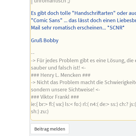
unromantisch ;)
Es gibt doch tolle "Handschriftarten" oder au
"Comic Sans" ... das lässt doch einen Liebesbr
Mail sehr romatisch erscheinen... *SCNR*
Gruß Bobby
--
-> Für jedes Problem gibt es eine Lösung, die 
sauber und falsch ist! <-
### Henry L. Mencken ###
-> Nicht das Problem macht die Schwierigkeit
sondern unsere Sichtweise! <-
### Viktor Frankl ###
ie:{ br:> fl:{ va:} ls:< fo:) rl:( n4:( de:> ss:) ch:? js
sh:) zu:)
Beitrag melden