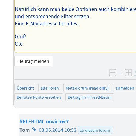
Natürlich kann man beide Optionen auch kombinier
und entsprechende Filter setzen.
Eine E-Mailadresse für alles.
Gruß
Ole
Beitrag melden
–
negati
po
Übersicht
alle Foren
Meta-Forum (read only)
anmelden
Benutzerkonto erstellen
Beitrag im Thread-Baum
SELFHTML unsicher?
Homepage
Tom
03.06.2014 10:53
zu diesem forum