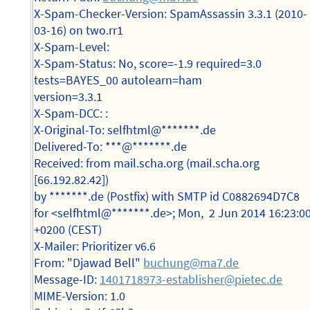
X-Spam-Checker-Version: SpamAssassin 3.3.1 (2010-
03-16) on two.rr1
X-Spam-Level:
X-Spam-Status: No, score=-1.9 required=3.0
tests=BAYES_00 autolearn=ham
version=3.3.1
X-Spam-DCC: :
X-Original-To: selfhtml@*******.de
Delivered-To: ***@*******.de
Received: from mail.scha.org (mail.scha.org
[66.192.82.42])
by *******.de (Postfix) with SMTP id C0882694D7C8
for <selfhtml@*******.de>; Mon, 2 Jun 2014 16:23:0
+0200 (CEST)
X-Mailer: Prioritizer v6.6
From: "Djawad Bell"
buchung@ma7.de
Message-ID:
1401718973-establisher@pietec.de
MIME-Version: 1.0