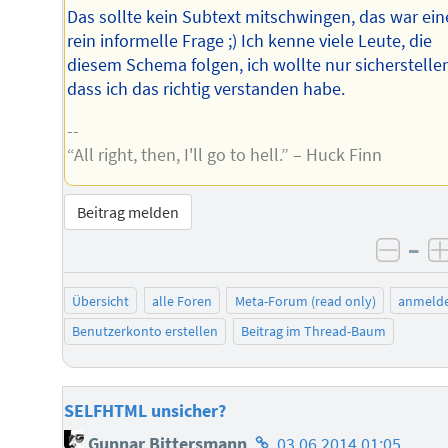
Das sollte kein Subtext mitschwingen, das war ein
rein informelle Frage ;) Ich kenne viele Leute, die
diesem Schema folgen, ich wollte nur sicherstelle
dass ich das richtig verstanden habe.
--
“All right, then, I'll go to hell.” – Huck Finn
Beitrag melden
–
negat
Übersicht
alle Foren
Meta-Forum (read only)
anmeld
Benutzerkonto erstellen
Beitrag im Thread-Baum
SELFHTML unsicher?
Homepage
Gunnar Bittersmann
03.06.2014 01:05