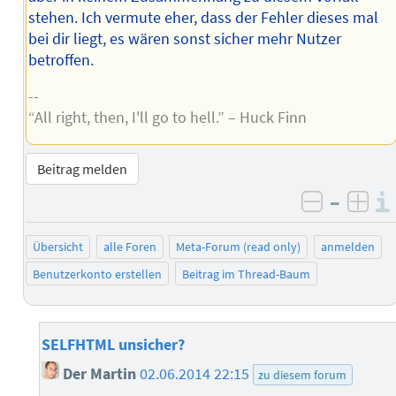
stehen. Ich vermute eher, dass der Fehler dieses mal
bei dir liegt, es wären sonst sicher mehr Nutzer
betroffen.
--
“All right, then, I'll go to hell.” – Huck Finn
Beitrag melden
–
negativ 
posi
Übersicht
alle Foren
Meta-Forum (read only)
anmelden
Benutzerkonto erstellen
Beitrag im Thread-Baum
SELFHTML unsicher?
Der Martin
02.06.2014 22:15
zu diesem forum