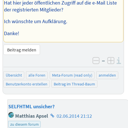
Hat hier jeder öffentlichen Zugriff auf die e-Mail Liste
der registrierten Mitglieder?
Ich wünschte um Aufklärung.
Danke!
Beitrag melden
–
I
negativ be
posit
Übersicht
alle Foren
Meta-Forum (read only)
anmelden
Benutzerkonto erstellen
Beitrag im Thread-Baum
SELFHTML unsicher?
Homepage
Matthias Apsel
02.06.2014 21:12
des
zu diesem forum