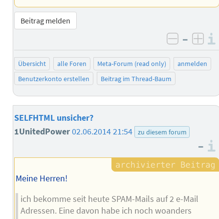
Beitrag melden
–
negativ 
posi
Übersicht
alle Foren
Meta-Forum (read only)
anmelden
Benutzerkonto erstellen
Beitrag im Thread-Baum
SELFHTML unsicher?
1UnitedPower
02.06.2014 21:54
zu diesem forum
–
Meine Herren!
ich bekomme seit heute SPAM-Mails auf 2 e-Mail
Adressen. Eine davon habe ich noch woanders