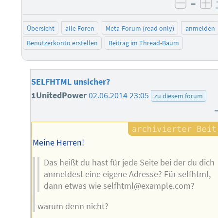
–
negati
po
Übersicht
alle Foren
Meta-Forum (read only)
anmelden
Benutzerkonto erstellen
Beitrag im Thread-Baum
SELFHTML unsicher?
1UnitedPower
02.06.2014 23:05
zu diesem forum
Meine Herren!
Das heißt du hast für jede Seite bei der du dich
anmeldest eine eigene Adresse? Für selfhtml,
dann etwas wie selfhtml@example.com?
warum denn nicht?