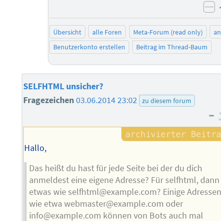
ne
Übersicht
alle Foren
Meta-Forum (read only)
a
Benutzerkonto erstellen
Beitrag im Thread-Baum
SELFHTML unsicher?
Fragezeichen
03.06.2014 23:02
zu diesem forum
–
Hallo,
Das heißt du hast für jede Seite bei der du dich
anmeldest eine eigene Adresse? Für selfhtml, dann
etwas wie selfhtml@example.com? Einige Adresse
wie etwa webmaster@example.com oder
info@example.com können von Bots auch mal