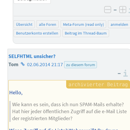
–
negati
po
Übersicht
alle Foren
Meta-Forum (read only)
anmelden
Benutzerkonto erstellen
Beitrag im Thread-Baum
SELFHTML unsicher?
Homepage
Tom
02.06.2014 21:17
zu diesem forum
–
des
Autors
Hello,
Wie kann es sein, dass ich nun SPAM-Mails erhalte?
Hat hier jeder öffentlichen Zugriff auf die e-Mail Liste
der registrierten Mitglieder?