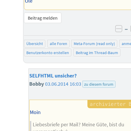
Ole
Beitrag melden
–
neg
Übersicht
alle Foren
Meta-Forum (read only)
anme
Benutzerkonto erstellen
Beitrag im Thread-Baum
SELFHTML unsicher?
Bobby
03.06.2014 16:03
zu diesem forum
Moin
Liebesbriefe per Mail? Meine Güte, bist du