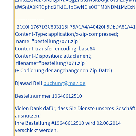
dW5nIA0KRGphd2FkIEJlbGwNCis0OTM0NDM1MzEx
----------------
-2CC0F1767D3C833115F75ACA4A40420F5DEDA81A41
Content-Type: application/x-zip-compressed;
name="bestellung7071.zip"
Content-transfer-encoding: base64
Content-Disposition: attachment;
filename="bestellung7071.zip"
(+ Codierung der angehangenen Zip-Datei)
Djawad Bell
buchung@ma7.de
Bestellnummer 19646612510
Vielen Dank dafür, dass Sie Dienste unseres Geschäft
ausnutzen!
Ihre Bestellung #19646612510 wird 02.06.2014
verschickt werden.