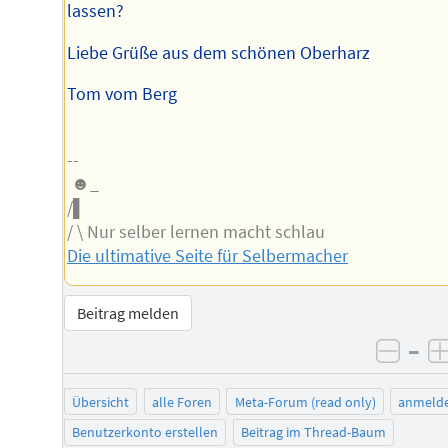
lassen?
Liebe Grüße aus dem schönen Oberharz
Tom vom Berg
--
☻_
/▌
/ \ Nur selber lernen macht schlau
Die ultimative Seite für Selbermacher
Beitrag melden
–
negat
Übersicht
alle Foren
Meta-Forum (read only)
anmeld
Benutzerkonto erstellen
Beitrag im Thread-Baum