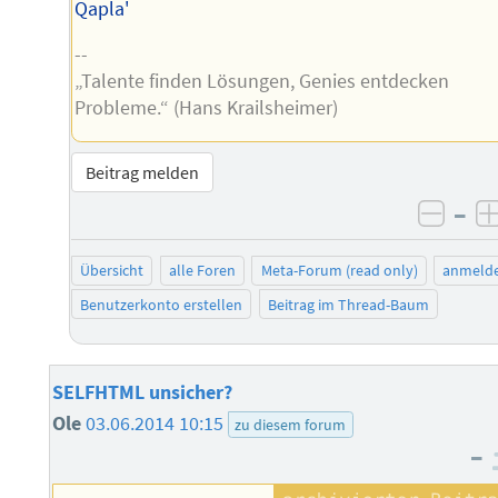
Qapla'
--
„Talente finden Lösungen, Genies entdecken
Probleme.“ (Hans Krailsheimer)
Beitrag melden
–
negat
Übersicht
alle Foren
Meta-Forum (read only)
anmeld
Benutzerkonto erstellen
Beitrag im Thread-Baum
SELFHTML unsicher?
Ole
03.06.2014 10:15
zu diesem forum
–