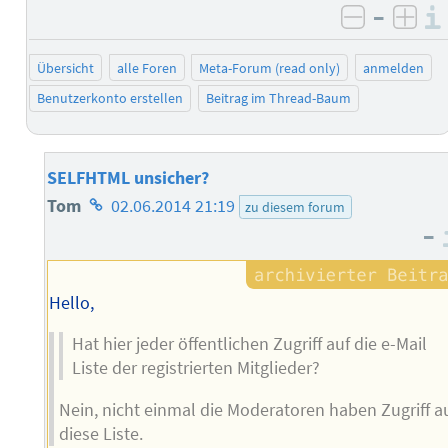
–
negativ 
posi
Übersicht
alle Foren
Meta-Forum (read only)
anmelden
Benutzerkonto erstellen
Beitrag im Thread-Baum
SELFHTML unsicher?
Homepage
Tom
02.06.2014 21:19
zu diesem forum
–
des
Autors
Hello,
Hat hier jeder öffentlichen Zugriff auf die e-Mail
Liste der registrierten Mitglieder?
Nein, nicht einmal die Moderatoren haben Zugriff a
diese Liste.