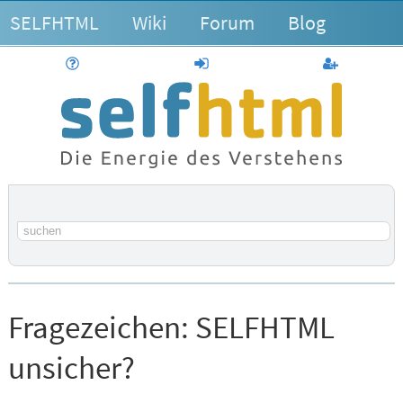
SELFHTML
Wiki
Forum
Blog
Hilfe
anmelden
Benutzerk
Suchbegriff
Fragezeichen:
SELFHTML
unsicher?