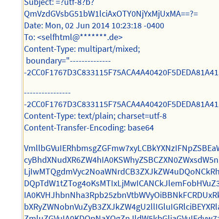
Subject: =?utf-8?b?
QmVzdGVsbG51bW1lciAxOTY0NjYxMjUxMA==?=
Date: Mon, 02 Jun 2014 10:23:18 -0400
To: <selfhtml@*******.de>
Content-Type: multipart/mixed;
boundary="--------------
-2CC0F1767D3C833115F75ACA4A40420F5DEDA81A41
----------------
-2CC0F1767D3C833115F75ACA4A40420F5DEDA81A41
Content-Type: text/plain; charset=utf-8
Content-Transfer-Encoding: base64
VmllbGVuIERhbmsgZGFmw7xyLCBkYXNzIFNpZSBEaW
cyBhdXNudXR6ZW4hIA0KSWhyZSBCZXN0ZWxsdW5nI
LjIwMTQgdmVyc2NoaWNrdCB3ZXJkZW4uDQoNCkRhd
DQpTdW1tZTog4oKsMTIxLjMwICANCkJlemFobHVuZ
IA0KVHJhbnNha3Rpb25zbnVtbWVyOiBBNkFCRDUx
bXRyZWNobnVuZyB3ZXJkZW4gU2llIGluIGRlciBEYX
ZmluZGVuIA0KDQpNaXQgZnJldW5kbGljaGVuIEdyw7