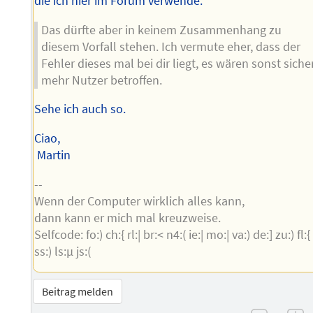
die ich hier im Forum verwende.
Das dürfte aber in keinem Zusammenhang zu
diesem Vorfall stehen. Ich vermute eher, dass der
Fehler dieses mal bei dir liegt, es wären sonst siche
mehr Nutzer betroffen.
Sehe ich auch so.
Ciao,
Martin
--
Wenn der Computer wirklich alles kann,
dann kann er mich mal kreuzweise.
Selfcode: fo:) ch:{ rl:| br:< n4:( ie:| mo:| va:) de:] zu:) fl:{
ss:) ls:µ js:(
Beitrag melden