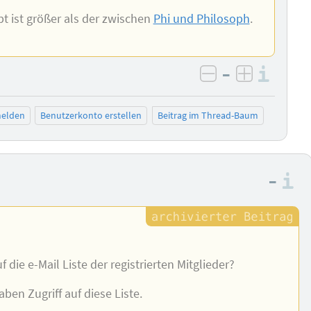
t ist größer als der zwischen
Phi und Philosoph
.
–
Info
negativ bewer
positiv b
elden
Benutzerkonto erstellen
Beitrag im Thread-Baum
–
I
f die e-Mail Liste der registrierten Mitglieder?
ben Zugriff auf diese Liste.