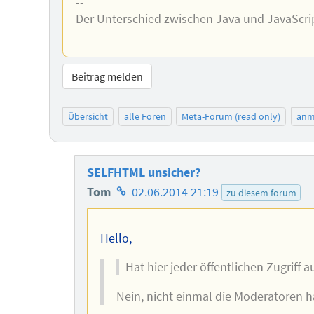
--
Der Unterschied zwischen Java und JavaScrip
Beitrag melden
Übersicht
alle Foren
Meta-Forum (read only)
anm
SELFHTML unsicher?
Homepage
Tom
02.06.2014 21:19
zu diesem forum
des
Autors
Hello,
Hat hier jeder öffentlichen Zugriff au
Nein, nicht einmal die Moderatoren ha