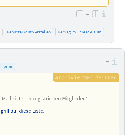
–
Informa
negativ bewerten
positiv bewe
n
Benutzerkonto erstellen
Beitrag im Thread-Baum
–
Info
m forum
e-Mail Liste der registrierten Mitglieder?
iff auf diese Liste.