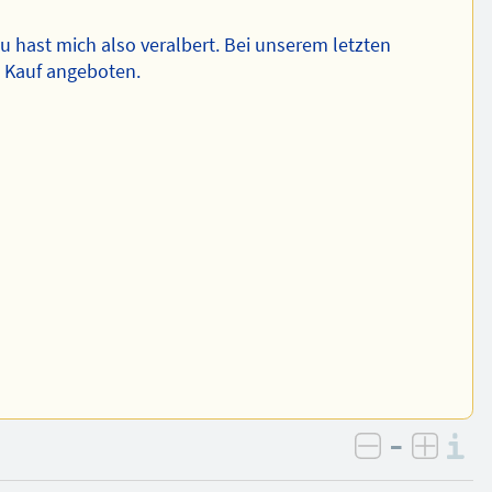
 Du hast mich also veralbert. Bei unserem letzten
 Kauf angeboten.
–
I
negativ be
posit