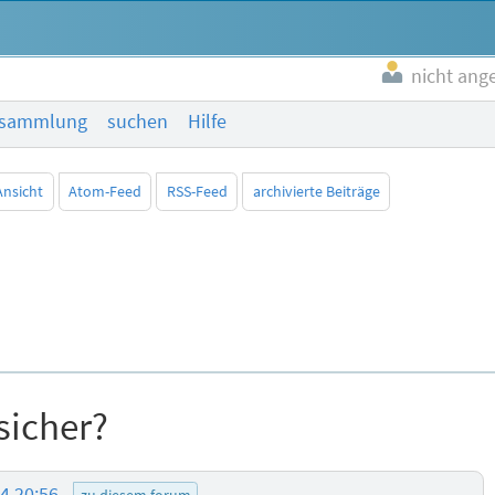
nicht ang
esammlung
suchen
Hilfe
Ansicht
Atom-Feed
RSS-Feed
archivierte Beiträge
icher?
14 20:56
zu diesem forum