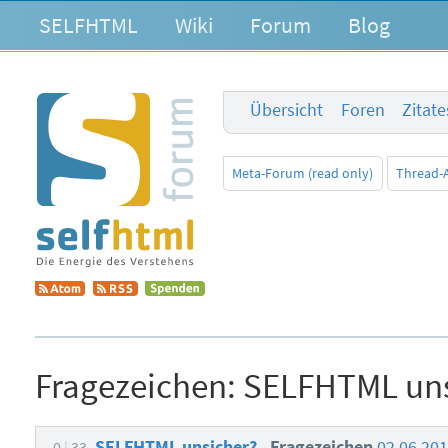
SELFHTML
Wiki
Forum
Blog
Übersicht
Foren
Zitat
Meta-Forum (read only)
Thread-
Fragezeichen:
SELFHTML uns
SELFHTML unsicher?
Fragezeichen
02.06.20
0
33