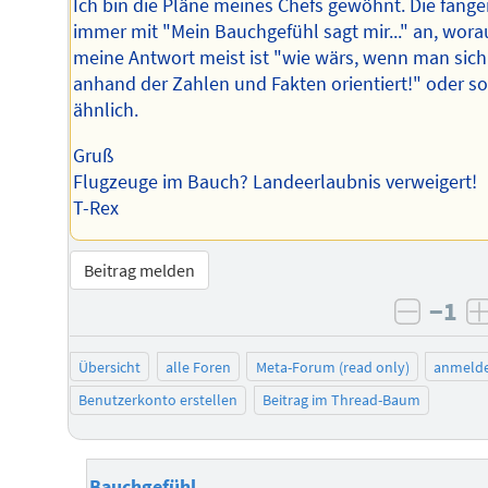
Ich bin die Pläne meines Chefs gewöhnt. Die fang
immer mit "Mein Bauchgefühl sagt mir..." an, wora
meine Antwort meist ist "wie wärs, wenn man sich
anhand der Zahlen und Fakten orientiert!" oder s
ähnlich.
Gruß
Flugzeuge im Bauch? Landeerlaubnis verweigert!
T-Rex
Beitrag melden
−1
negati
Übersicht
alle Foren
Meta-Forum (read only)
anmeld
Benutzerkonto erstellen
Beitrag im Thread-Baum
Bauchgefühl