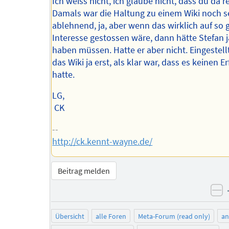
Ich weiss nicht, ich glaube nicht, dass du da r
Damals war die Haltung zu einem Wiki noch s
ablehnend, ja, aber wenn das wirklich auf so 
Interesse gestossen wäre, dann hätte Stefan j
haben müssen. Hatte er aber nicht. Eingestel
das Wiki ja erst, als klar war, dass es keinen Er
hatte.
LG,
CK
--
http://ck.kennt-wayne.de/
Beitrag melden
ne
Übersicht
alle Foren
Meta-Forum (read only)
a