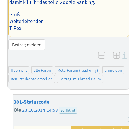
damit killt ihr das tolle Google Ranking.
Gruß
Weiterleitender
T-Rex
Beitrag melden
–
negativ 
posi
Übersicht
alle Foren
Meta-Forum (read only)
anmelden
Benutzerkonto erstellen
Beitrag im Thread-Baum
301-Statuscode
Ole
23.10.2014 14:53
selfhtml
–