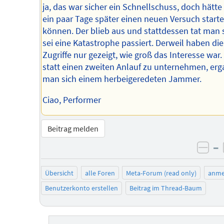
ja, das war sicher ein Schnellschuss, doch hätt
ein paar Tage später einen neuen Versuch start
können. Der blieb aus und stattdessen tat man s
sei eine Katastrophe passiert. Derweil haben die
Zugriffe nur gezeigt, wie groß das Interesse war
statt einen zweiten Anlauf zu unternehmen, erg
man sich einem herbeigeredeten Jammer.
Ciao, Performer
Beitrag melden
–
neg
Übersicht
alle Foren
Meta-Forum (read only)
anme
Benutzerkonto erstellen
Beitrag im Thread-Baum