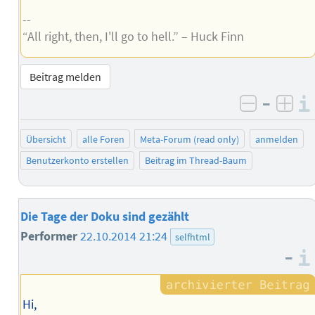
--
“All right, then, I'll go to hell.” – Huck Finn
Beitrag melden
–
negativ 
posi
Übersicht
alle Foren
Meta-Forum (read only)
anmelden
Benutzerkonto erstellen
Beitrag im Thread-Baum
Die Tage der Doku sind gezählt
Performer
22.10.2014 21:24
selfhtml
–
Hi,