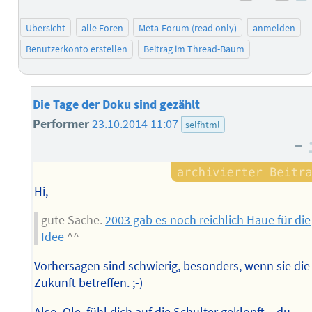
negativ 
posi
Übersicht
alle Foren
Meta-Forum (read only)
anmelden
Benutzerkonto erstellen
Beitrag im Thread-Baum
Die Tage der Doku sind gezählt
Performer
23.10.2014 11:07
selfhtml
–
Hi,
gute Sache.
2003 gab es noch reichlich Haue für die
Idee
^^
Vorhersagen sind schwierig, besonders, wenn sie die
Zukunft betreffen. ;-)
Also, Ole, fühl dich auf die Schulter geklopft – du