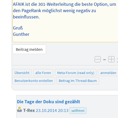
AFAIK ist die 301-Weiterleitung die beste Option, um
den PageRank möglichst wenig negativ zu
beeinflussen.
Gruß
Gunther
Beitrag melden
–
negati
po
Übersicht
alle Foren
Meta-Forum (read only)
anmelden
Benutzerkonto erstellen
Beitrag im Thread-Baum
Die Tage der Doku sind gezählt
T-Rex
23.10.2014 20:13
selfhtml