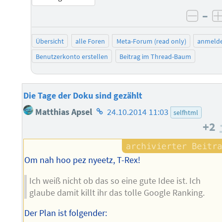
–
negat
Übersicht
alle Foren
Meta-Forum (read only)
anmeld
Benutzerkonto erstellen
Beitrag im Thread-Baum
Die Tage der Doku sind gezählt
Homepage
Matthias Apsel
24.10.2014 11:03
selfhtml
des
+2
Autors
Om nah hoo pez nyeetz, T-Rex!
Ich weiß nicht ob das so eine gute Idee ist. Ich
glaube damit killt ihr das tolle Google Ranking.
Der Plan ist folgender: