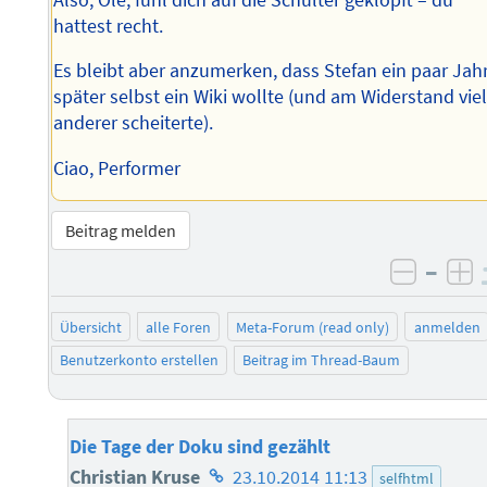
hattest recht.
Es bleibt aber anzumerken, dass Stefan ein paar Jah
später selbst ein Wiki wollte (und am Widerstand vie
anderer scheiterte).
Ciao, Performer
Beitrag melden
–
negati
po
Übersicht
alle Foren
Meta-Forum (read only)
anmelden
Benutzerkonto erstellen
Beitrag im Thread-Baum
Die Tage der Doku sind gezählt
Homepage
Christian Kruse
23.10.2014 11:13
selfhtml