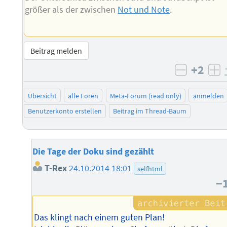
größer als der zwischen
Not und Note
.
Beitrag melden
+2
negativ 
po
Übersicht
alle Foren
Meta-Forum (read only)
anmelden
Benutzerkonto erstellen
Beitrag im Thread-Baum
Die Tage der Doku sind gezählt
T-Rex
24.10.2014 18:01
selfhtml
−
Das klingt nach einem guten Plan!