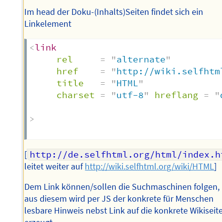
Im head der Doku-(Inhalts)Seiten findet sich ein
Linkelement
<
link
rel
=
"
alternate
"
href
=
"
http://wiki.selfhtm
title
=
"
HTML
"
charset
=
"
utf-8
"
hreflang
=
"
>
[
http://de.selfhtml.org/html/index.h
leitet weiter auf
http://wiki.selfhtml.org/wiki/HTML
]
Dem Link können/sollen die Suchmaschinen folgen,
aus diesem wird per JS der konkrete für Menschen
lesbare Hinweis nebst Link auf die konkrete Wikiseit