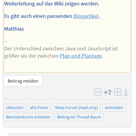
Weiterleitung auf das Wiki zeigen werden.
Es gibt auch einen passenden
Blogartikel
.
Matthias
--
Der Unterschied zwischen Java und JavaScript ist
größer als der zwischen
Plan und Plantage
.
Beitrag melden
+7
I
negativ bew
posit
Übersicht
alle Foren
Meta-Forum (read only)
anmelden
Benutzerkonto erstellen
Beitrag im Thread-Baum