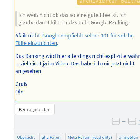
Ich weiß nicht ob das so eine gute Idee ist. Ich
glaube damit killt ihr das tolle Google Ranking.
Afaik nicht.
Google empfiehlt selber 301 für solche
Fälle einzurichten
.
Das Ranking wird hier allerdings nicht explizit erwäh
... vielleicht ja im Video. Das habe ich mir jetzt nicht
angesehen.
Gruß
Ole
Beitrag melden
–
negati
po
Übersicht
alle Foren
Meta-Forum (read only)
anmelden