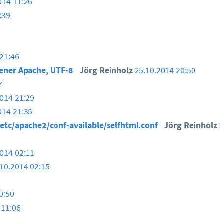
014 11:26
:39
 21:46
gener Apache, UTF-8
Jörg Reinholz
25.10.2014 20:50
7
014 21:29
014 21:35
/etc/apache2/conf-available/selfhtml.conf
Jörg Reinholz
014 02:11
10.2014 02:15
0:50
 11:06