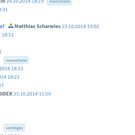
in
24.10.2014 18:19
menschelei
0:31
go?
Matthias Scharwies
23.10.2014 19:02
 18:11
3
5
menschelei
2014 18:15
014 18:21
37
RIDER
25.10.2014 11:59
9
sonstiges