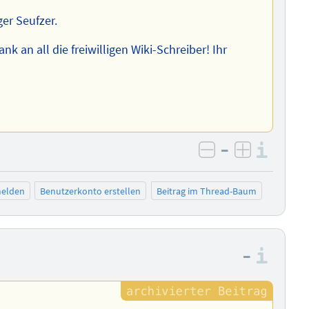
er Seufzer.
k an all die freiwilligen Wiki-Schreiber! Ihr
–
Info
negativ bewer
positiv b
elden
Benutzerkonto erstellen
Beitrag im Thread-Baum
–
Info