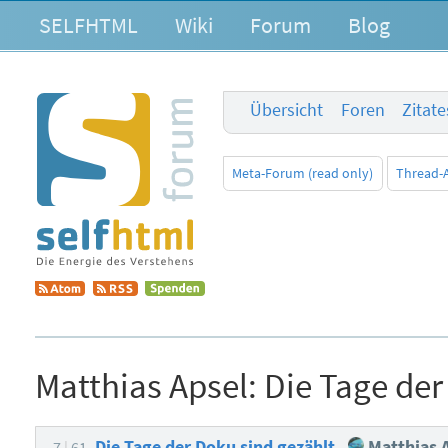
SELFHTML
Wiki
Forum
Blog
Übersicht
Foren
Zitat
Meta-Forum (read only)
Thread-
Matthias Apsel:
Die Tage der
Die Tage der Doku sind gezählt
Matthias 
7
61