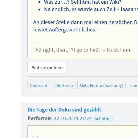
Was zur…? Selfhtml hat ein Wiki?
Na endlich, es wurde auch Zeit – laaaang
An dieser Stelle dann mal einen herzlichen Dan
leistet Außergewöhnliches!
--
“All right, then, I'll go to hell.” – Huck Finn
Beitrag melden
Übersicht
alle Foren
Meta-Forum (read only)
anm
Die Tage der Doku sind gezählt
Performer
22.10.2014 21:24
selfhtml