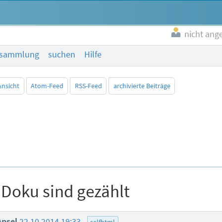
nicht ang
esammlung
suchen
Hilfe
Ansicht
Atom-Feed
RSS-Feed
archivierte Beiträge
 Doku sind gezählt
Apsel
22.10.2014 19:33
selfhtml