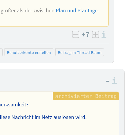
 größer als der zwischen
Plan und Plantage
.
+7
Informa
negativ bewerten
positiv bewe
n
Benutzerkonto erstellen
Beitrag im Thread-Baum
–
Info
merksamkeit?
diese Nachricht im Netz auslösen wird.