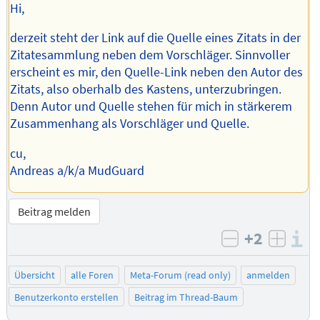
Hi,
derzeit steht der Link auf die Quelle eines Zitats in der
Zitatesammlung neben dem Vorschläger. Sinnvoller
erscheint es mir, den Quelle-Link neben den Autor des
Zitats, also oberhalb des Kastens, unterzubringen.
Denn Autor und Quelle stehen für mich in stärkerem
Zusammenhang als Vorschläger und Quelle.
cu,
Andreas a/k/a MudGuard
Beitrag melden
+2
I
negativ bew
posit
Übersicht
alle Foren
Meta-Forum (read only)
anmelden
Benutzerkonto erstellen
Beitrag im Thread-Baum