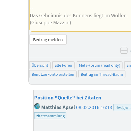
--
Das Geheimnis des Könnens liegt im Wollen.
(Giuseppe Mazzini)
Beitrag melden
ne
Übersicht
alle Foren
Meta-Forum (read only)
a
Benutzerkonto erstellen
Beitrag im Thread-Baum
Position "Quelle" bei Zitaten
Matthias Apsel
08.02.2016 16:13
design/l
zitatesammlung