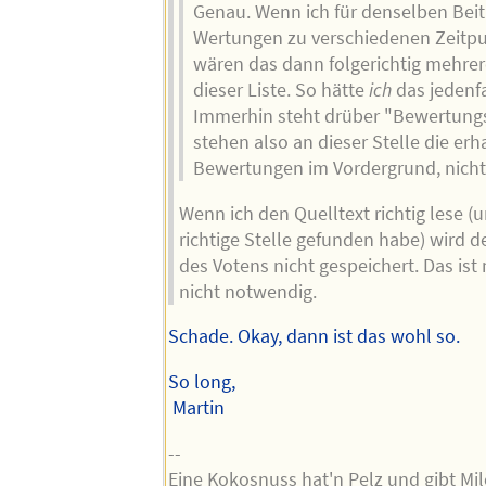
Genau. Wenn ich für denselben Bei
Wertungen zu verschiedenen Zeitpu
wären das dann folgerichtig mehrere
dieser Liste. So hätte
ich
das jedenfa
Immerhin steht drüber "Bewertungs
stehen also an dieser Stelle die er
Bewertungen im Vordergrund, nicht 
Wenn ich den Quelltext richtig lese (u
richtige Stelle gefunden habe) wird d
des Votens nicht gespeichert. Das is
nicht notwendig.
Schade. Okay, dann ist das wohl so.
So long,
Martin
--
Eine Kokosnuss hat'n Pelz und gibt Mi