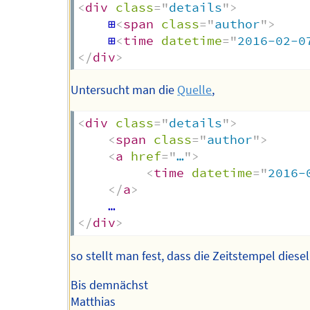
<
div
class
=
"
details
"
>
    ⊞
<
span
class
=
"
author
"
>
    ⊞
<
time
datetime
=
"
2016-02-0
</
div
>
Untersucht man die
Quelle
,
<
div
class
=
"
details
"
>
<
span
class
=
"
author
"
>
<
a
href
=
"
…
"
>
<
time
datetime
=
"
2016-
</
a
>
</
div
>
so stellt man fest, dass die Zeitstempel diese
Bis demnächst
Matthias