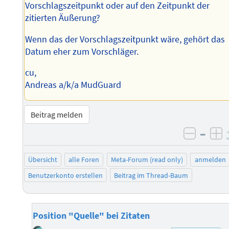
Vorschlagszeitpunkt oder auf den Zeitpunkt der
zitierten Äußerung?
Wenn das der Vorschlagszeitpunkt wäre, gehört das
Datum eher zum Vorschläger.
cu,
Andreas a/k/a MudGuard
Beitrag melden
–
negati
po
Übersicht
alle Foren
Meta-Forum (read only)
anmelden
Benutzerkonto erstellen
Beitrag im Thread-Baum
Position "Quelle" bei Zitaten