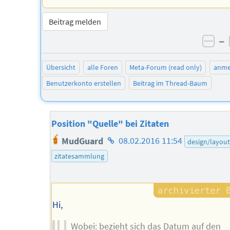
Beitrag melden
–
neg
Übersicht
alle Foren
Meta-Forum (read only)
anme
Benutzerkonto erstellen
Beitrag im Thread-Baum
Position "Quelle" bei Zitaten
Homepage
MudGuard
08.02.2016 11:54
design/layou
des
zitatesammlung
Autors
Hi,
Wobei: bezieht sich das Datum auf den