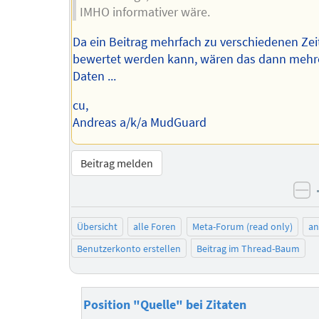
IMHO informativer wäre.
Da ein Beitrag mehrfach zu verschiedenen Ze
bewertet werden kann, wären das dann mehr
Daten ...
cu,
Andreas a/k/a MudGuard
Beitrag melden
ne
Übersicht
alle Foren
Meta-Forum (read only)
a
Benutzerkonto erstellen
Beitrag im Thread-Baum
Position "Quelle" bei Zitaten