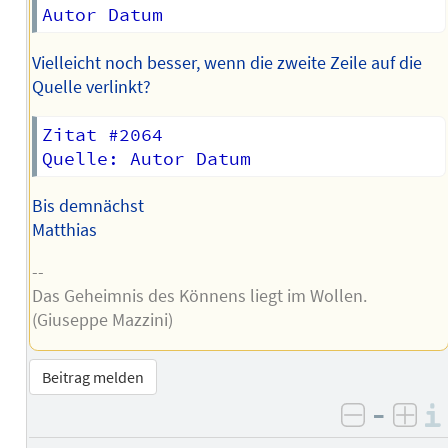
Vielleicht noch besser, wenn die zweite Zeile auf die
Quelle verlinkt?
Zitat #2064

Bis demnächst
Matthias
--
Das Geheimnis des Könnens liegt im Wollen.
(Giuseppe Mazzini)
Beitrag melden
–
negativ 
posi