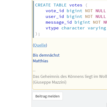
CREATE
TABLE
 votes 
(
    vote_id 
bigint
NOT
NULL
    user_id 
bigint
NOT
NULL
    message_id 
bigint
NOT
N
    vtype 
character
varying
)
;
(
Quelle
)
Bis demnächst
Matthias
--
Das Geheimnis des Könnens liegt im Wol
(Giuseppe Mazzini)
Beitrag melden