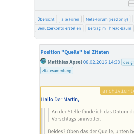
Übersicht
alle Foren
Meta-Forum (read only)
Benutzerkonto erstellen
Beitrag im Thread-Baum
Position "Quelle" bei Zitaten
Matthias Apsel
08.02.2016 14:39
desig
zitatesammlung
Hallo Der Martin,
An der Stelle fände ich das Datum d
Vorschlags sinnvoller.
Beides? Oben das der Quelle, unten 