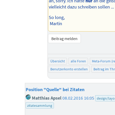
ah, sorry. Ich hatte
nur
an die geda
vielleicht dazu schreiben sollen ...
So long,
Martin
Beitrag melden
Übersicht
alle Foren
Meta-Forum (re
Benutzerkonto erstellen
Beitrag im T
Position "Quelle" bei Zitaten
Matthias Apsel
08.02.2016 16:05
design/layo
zitatesammlung