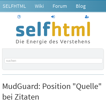
SELFHTML
Wiki
Forum
Blog
Hilfe
anmelden
Benutzerk
Suchbegriff
MudGuard:
Position "Quelle"
bei Zitaten