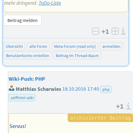
mehr dringend.
ToDo-Liste
Beitrag melden
+1
I
negativ bew
posit
Übersicht
alle Foren
Meta-Forum (read only)
anmelden
Benutzerkonto erstellen
Beitrag im Thread-Baum
Wiki-Push: PHP
Matthias Scharwies
18.10.2016 17:40
php
selfhtml-wiki
+1
Servus!