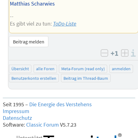
Matthias Scharwies
--
Es gibt viel zu tun:
ToDo-Liste
Beitrag melden
+1
negativ b
posi
Übersicht
alle Foren
Meta-Forum (read only)
anmelden
Benutzerkonto erstellen
Beitrag im Thread-Baum
Seit 1995 –
Die Energie des Verstehens
Impressum
Datenschutz
Software:
Classic Forum
V5.7.23