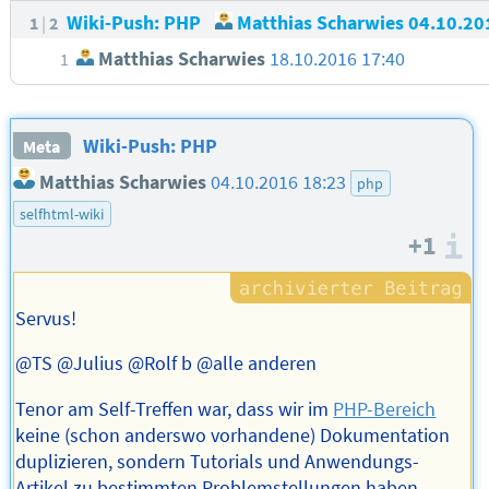
Wiki-Push: PHP
Matthias Scharwies
04.10.20
1
2
Matthias Scharwies
18.10.2016 17:40
1
Wiki-Push: PHP
Meta
Matthias Scharwies
04.10.2016 18:23
php
selfhtml-wiki
+1
I
Servus!
@TS @Julius @Rolf b @alle anderen
Tenor am Self-Treffen war, dass wir im
PHP-Bereich
keine (schon anderswo vorhandene) Dokumentation
duplizieren, sondern Tutorials und Anwendungs-
Artikel zu bestimmten Problemstellungen haben