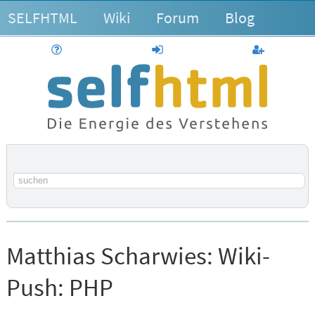
SELFHTML
Wiki
Forum
Blog
Hilfe
anmelden
Benutzerk
Suchbegriff
Matthias Scharwies:
Wiki-
Push: PHP