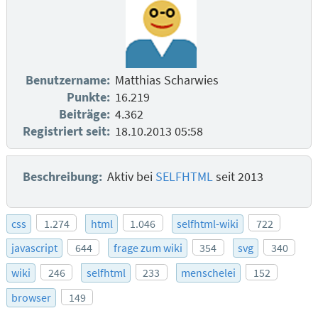
Benutzername:
Matthias Scharwies
Punkte:
16.219
Beiträge:
4.362
Registriert seit:
18.10.2013 05:58
Beschreibung:
Aktiv bei
SELFHTML
seit 2013
css
1.274
html
1.046
selfhtml-wiki
722
javascript
644
frage zum wiki
354
svg
340
wiki
246
selfhtml
233
menschelei
152
browser
149