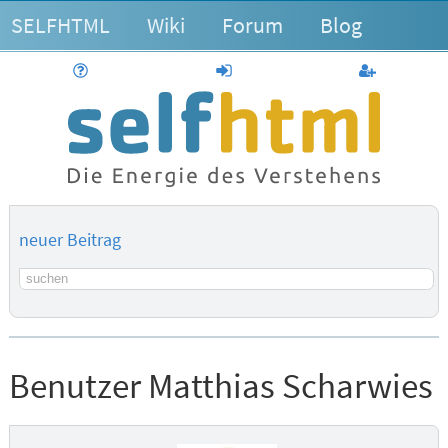
SELFHTML
Wiki
Forum
Blog
Hilfe
anmelden
Benutzerk
neuer Beitrag
Suchbegriff
Benutzer Matthias Scharwies