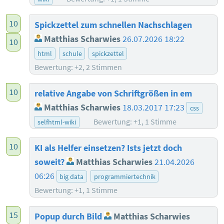
10
Spickzettel zum schnellen Nachschlagen
Matthias Scharwies
26.07.2026 18:22
10
html
schule
spickzettel
Bewertung: +2, 2 Stimmen
10
relative Angabe von Schriftgrößen in em
Matthias Scharwies
18.03.2017 17:23
css
Bewertung: +1, 1 Stimme
selfhtml-wiki
10
KI als Helfer einsetzen? Ists jetzt doch
soweit?
Matthias Scharwies
21.04.2026
06:26
big data
programmiertechnik
Bewertung: +1, 1 Stimme
15
Popup durch Bild
Matthias Scharwies