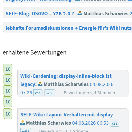
SELF-Blog: DSGVO = Y2K 2.0 ?
Matthias Scharwies
lebhafte Forumsdiskussionen → Energie für's Wiki nut
erhaltene Bewertungen
10
Wiki-Gardening: display-inline-block ist
10
legacy!
Matthias Scharwies
04.08.2026
10
07:26
Bewertung: +4, 4 Stimmen
css
wiki
10
10
SELF-Wiki: Layout-Verhalten mit display
Matthias Scharwies
04.08.2026 06:53
css
Bewertung: +1, 1 Stimme
wiki