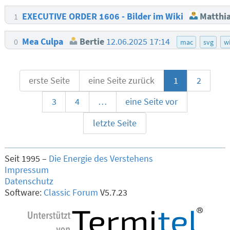
EXECUTIVE ORDER 1606 - Bilder im Wiki
Matthia
1
Mea Culpa
Bertie
12.06.2025 17:14
0
mac
svg
wi
erste Seite
eine Seite zurück
1
2
3
4
…
eine Seite vor
letzte Seite
Seit 1995 –
Die Energie des Verstehens
Impressum
Datenschutz
Software:
Classic Forum
V5.7.23