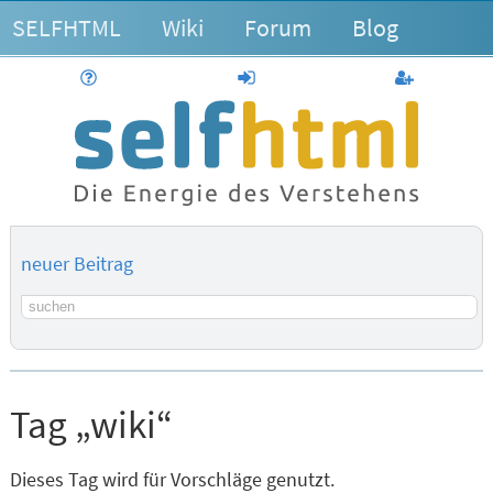
SELFHTML
Wiki
Forum
Blog
Hilfe
anmelden
Benutzerk
neuer Beitrag
Suchbegriff
Tag „wiki“
Dieses Tag wird für Vorschläge genutzt.