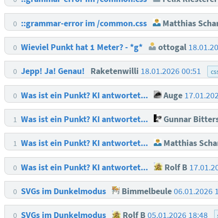
::grammar-error im /common.css
Matthias Scha
0
Wieviel Punkt hat 1 Meter? - *g*
ottogal
18.01.2
0
Jepp! Ja! Genau!
Raketenwilli
18.01.2026 00:51
0
cs
Was ist ein Punkt? KI antwortet...
Auge
17.01.20
0
Was ist ein Punkt? KI antwortet...
Gunnar Bitte
1
Was ist ein Punkt? KI antwortet...
Matthias Scha
1
Was ist ein Punkt? KI antwortet...
Rolf B
17.01.2
0
SVGs im Dunkelmodus
Bimmelbeule
06.01.2026 
0
SVGs im Dunkelmodus
Rolf B
05.01.2026 18:48
0