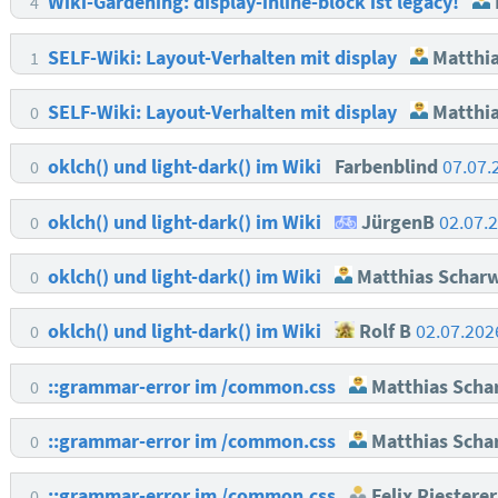
Wiki-Gardening: display-inline-block ist legacy!
4
SELF-Wiki: Layout-Verhalten mit display
Matthia
1
SELF-Wiki: Layout-Verhalten mit display
Matthia
0
oklch() und light-dark() im Wiki
Farbenblind
07.07.
0
oklch() und light-dark() im Wiki
JürgenB
02.07.
0
oklch() und light-dark() im Wiki
Matthias Scharw
0
oklch() und light-dark() im Wiki
Rolf B
02.07.202
0
::grammar-error im /common.css
Matthias Scha
0
::grammar-error im /common.css
Matthias Scha
0
::grammar-error im /common.css
Felix Riesterer
0