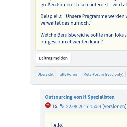
großen Firmen. Unsere interne IT wird ab
Beispiel 2: "Unsere Pragramme werden v
verwaltet das nurnoch."
Welche Berufsbereiche sollte man fokusi
outgescourcet werden kann?
Beitrag melden
Übersicht
alle Foren
Meta-Forum (read only)
Outsourcing von It Spezialisten
Homepage
TS
22.08.2017 15:54
(
Versionen
des
Autors
Hello,