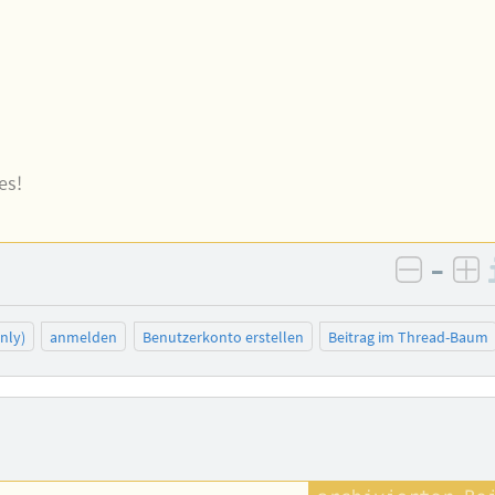
es!
–
negativ
po
nly)
anmelden
Benutzerkonto erstellen
Beitrag im Thread-Baum