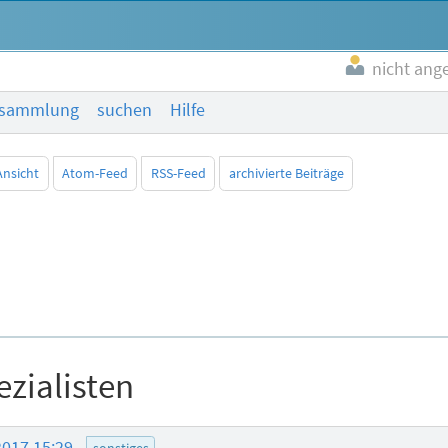
nicht ang
esammlung
suchen
Hilfe
Ansicht
Atom-Feed
RSS-Feed
archivierte Beiträge
ezialisten
2017 15:29
sonstiges