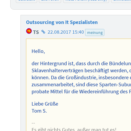
Outsourcing von It Spezialisten
Homepage
TS
22.08.2017 15:40
meinung
des
Autors
Hello,
der Hintergrund ist, dass durch die Bündelun
Sklavenhalterverträgen beschäftigt werden, 
können. Da die Großindustrie, insbesondere d
zusammenarbeitet, sind diese Sparten-Subun
probate Mittel für die Wiedereinführung des 
Liebe Grüße
Tom S.
--
Es gibt nichts Gutes, außer man tut es!