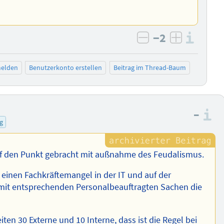
−2
Info
negativ bewert
positiv b
elden
Benutzerkonto erstellen
Beitrag im Thread-Baum
–
I
g
f den Punkt gebracht mit außnahme des Feudalismus.
r einen Fachkräftemangel in der IT und auf der
 mit entsprechenden Personalbeauftragten Sachen die
eiten 30 Externe und 10 Interne, dass ist die Regel bei