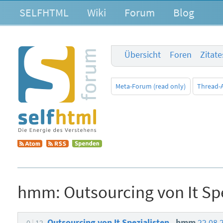
SELFHTML
Wiki
Forum
Blog
Übersicht
Foren
Zitat
Meta-Forum (read only)
Thread-
hmm:
Outsourcing von It Sp
Outsourcing von It Spezialisten
hmm
22.08.
0
12