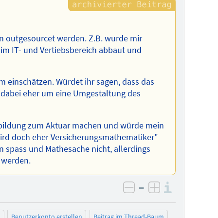
en outgesourcet werden. Z.B. wurde mir
 im IT- und Vertiebsbereich abbaut und
 einschätzen. Würdet ihr sagen, dass das
h dabei eher um eine Umgestaltung des
sbildung zum Aktuar machen und würde mein
wird doch eher Versicherungsmathematiker"
 spass und Mathesache nicht, allerdings
r werden.
–
Informa
negativ bewerten
positiv bewe
n
Benutzerkonto erstellen
Beitrag im Thread-Baum