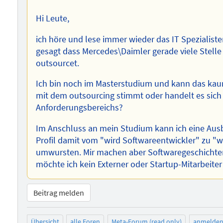
Hi Leute,
ich höre und lese immer wieder das IT Spezialist
gesagt dass Mercedes\Daimler gerade viele Stelle
outsourcet.
Ich bin noch im Masterstudium und kann das kaum
mit dem outsourcing stimmt oder handelt es sic
Anforderungsbereichs?
Im Anschluss an mein Studium kann ich eine Au
Profil damit vom "wird Softwareentwickler" zu "
umwursten. Mir machen aber Softwaregeschichten
möchte ich kein Externer oder Startup-Mitarbeite
Beitrag melden
Übersicht
alle Foren
Meta-Forum (read only)
anmelde