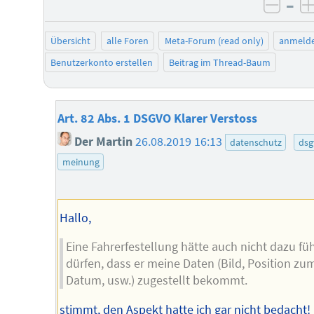
–
negat
Übersicht
alle Foren
Meta-Forum (read only)
anmeld
Benutzerkonto erstellen
Beitrag im Thread-Baum
Art. 82 Abs. 1 DSGVO Klarer Verstoss
Der Martin
26.08.2019 16:13
datenschutz
dsg
meinung
Hallo,
Eine Fahrerfestellung hätte auch nicht dazu fü
dürfen, dass er meine Daten (Bild, Position zu
Datum, usw.) zugestellt bekommt.
stimmt, den Aspekt hatte ich gar nicht bedacht! 