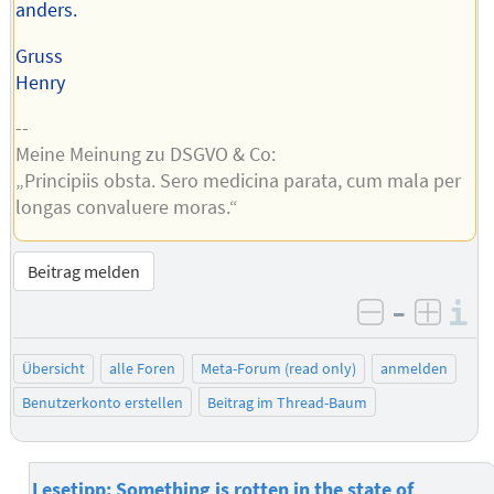
anders.
Gruss
Henry
--
Meine Meinung zu DSGVO & Co:
„Principiis obsta. Sero medicina parata, cum mala per
longas convaluere moras.“
Beitrag melden
–
I
negativ be
posit
Übersicht
alle Foren
Meta-Forum (read only)
anmelden
Benutzerkonto erstellen
Beitrag im Thread-Baum
Lesetipp: Something is rotten in the state of