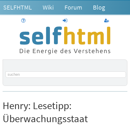
SELFHTML
Wiki
Forum
Blog
Hilfe
anmelden
Benutzerk
Suchbegriff
Henry:
Lesetipp:
Überwachungsstaat