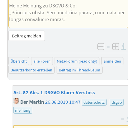
Meine Meinung zu DSGVO & Co:
„Principiis obsta. Sero medicina parata, cum mala per
longas convaluere moras.“
Beitrag melden
–
negativ 
posi
Übersicht
alle Foren
Meta-Forum (read only)
anmelden
Benutzerkonto erstellen
Beitrag im Thread-Baum
Art. 82 Abs. 1 DSGVO Klarer Verstoss
Der Martin
26.08.2019 10:47
datenschutz
dsgvo
meinung
–