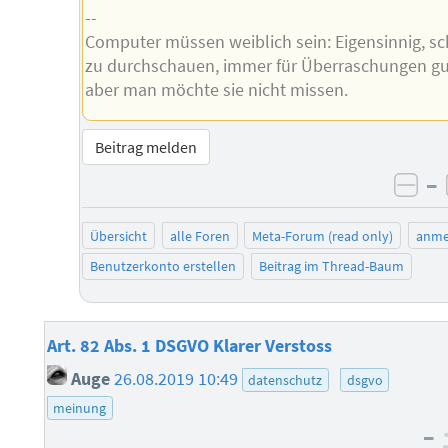
--
Computer müssen weiblich sein: Eigensinnig, s
zu durchschauen, immer für Überraschungen gu
aber man möchte sie nicht missen.
Beitrag melden
–
neg
Übersicht
alle Foren
Meta-Forum (read only)
anme
Benutzerkonto erstellen
Beitrag im Thread-Baum
Art. 82 Abs. 1 DSGVO Klarer Verstoss
Auge
26.08.2019 10:49
datenschutz
dsgvo
meinung
–