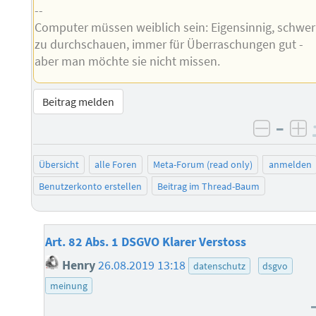
--
Computer müssen weiblich sein: Eigensinnig, schwer
zu durchschauen, immer für Überraschungen gut -
aber man möchte sie nicht missen.
Beitrag melden
–
negati
po
Übersicht
alle Foren
Meta-Forum (read only)
anmelden
Benutzerkonto erstellen
Beitrag im Thread-Baum
Art. 82 Abs. 1 DSGVO Klarer Verstoss
Henry
26.08.2019 13:18
datenschutz
dsgvo
meinung