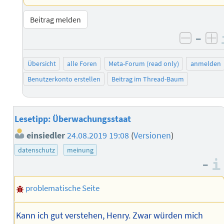
Beitrag melden
–
negati
po
Übersicht
alle Foren
Meta-Forum (read only)
anmelden
Benutzerkonto erstellen
Beitrag im Thread-Baum
Lesetipp: Überwachungsstaat
einsiedler
24.08.2019 19:08
(
Versionen
)
datenschutz
meinung
–
problematische Seite
Kann ich gut verstehen, Henry. Zwar würden mich