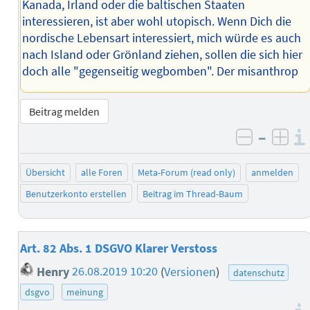
Kanada, Irland oder die baltischen Staaten
interessieren, ist aber wohl utopisch. Wenn Dich die
nordische Lebensart interessiert, mich würde es auch
nach Island oder Grönland ziehen, sollen die sich hier
doch alle "gegenseitig wegbomben". Der misanthrop
Beitrag melden
–
negativ 
posi
Übersicht
alle Foren
Meta-Forum (read only)
anmelden
Benutzerkonto erstellen
Beitrag im Thread-Baum
Art. 82 Abs. 1 DSGVO Klarer Verstoss
Henry
26.08.2019 10:20
(
Versionen
)
datenschutz
dsgvo
meinung