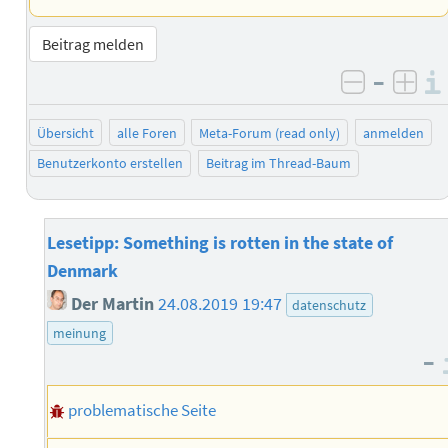
Beitrag melden
–
negativ 
posi
Übersicht
alle Foren
Meta-Forum (read only)
anmelden
Benutzerkonto erstellen
Beitrag im Thread-Baum
Lesetipp: Something is rotten in the state of
Denmark
Der Martin
24.08.2019 19:47
datenschutz
meinung
–
problematische Seite