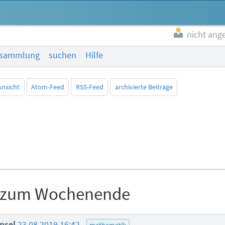
nicht ang
esammlung
suchen
Hilfe
Ansicht
Atom-Feed
RSS-Feed
archivierte Beiträge
 zum Wochenende
psel
23.08.2019 16:42
mathematik