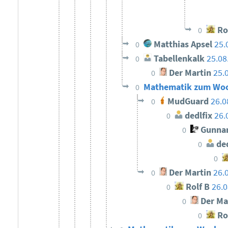
Ro
0
Matthias Apsel
25.
0
Tabellenkalk
25.08
0
Der Martin
25.
0
Mathematik zum Woch
0
MudGuard
26.0
0
dedlfix
26.
0
Gunnar
0
ded
0
0
Der Martin
26.
0
Rolf B
26.0
0
Der Ma
0
Ro
0