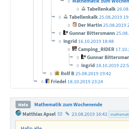
Mathematik zum Wochene
0
Tabellenkalk
26.08
0
Tabellenkalk
25.08.2019 19
0
Der Martin
25.08.2019 
0
Gunnar Bittersmann
25.08
0
Ingrid
16.10.2019 18:48
0
Camping_RIDER
17.10.
0
Gunnar Bittersma
0
Ingrid
18.10.2019 22:
0
Rolf B
25.08.2019 19:42
0
Friedel
18.10.2019 23:24
0
Mathematik zum Wochenende
Meta
E-
Homepage
Matthias Apsel
23.08.2019 16:42
mathemat
Mail-
des
Adresse
Autors
Hallo alle,