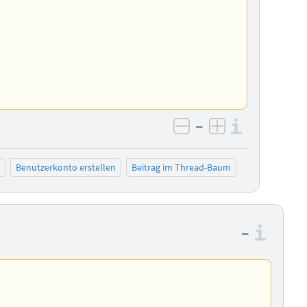
–
Informa
negativ bewerten
positiv bewe
n
Benutzerkonto erstellen
Beitrag im Thread-Baum
–
Info