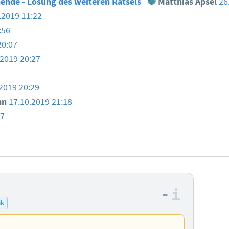
nde - Lösung des weiteren Rätsels
Matthias Apsel
26
.2019 11:22
:56
20:07
.2019 20:27
2019 20:29
nn
17.10.2019 21:18
57
–
Informa
ik