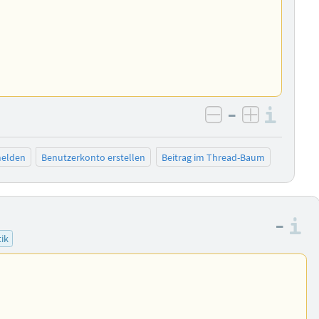
–
Info
negativ bewer
positiv b
elden
Benutzerkonto erstellen
Beitrag im Thread-Baum
–
I
ik