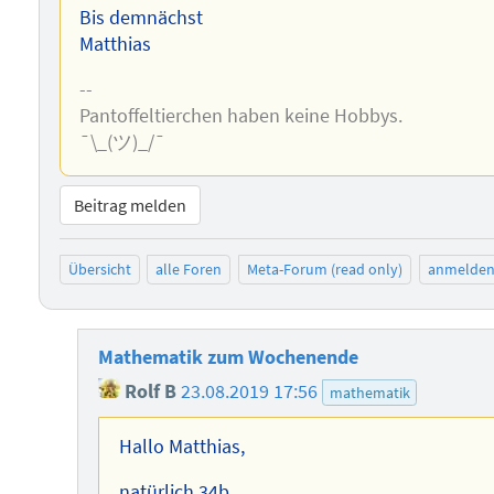
Bis demnächst
Matthias
--
Pantoffeltierchen haben keine Hobbys.
¯\_(ツ)_/¯
Beitrag melden
Übersicht
alle Foren
Meta-Forum (read only)
anmelde
Mathematik zum Wochenende
Rolf B
23.08.2019 17:56
mathematik
Hallo Matthias,
natürlich 34b