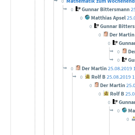
Mathematik zum Wochenende 
0
Gunnar Bittersmann
2
0
Matthias Apsel
25.
0
Gunnar Bitter
0
Der Martin
0
Gunnar
0
Der
0
Gun
0
Der Martin
25.08.2019 
0
Rolf B
25.08.2019 1
0
Der Martin
25.
0
Rolf B
25.0
0
Gunnar
0
Mat
0
0