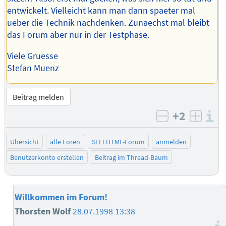
entwickelt. Vielleicht kann man dann spaeter mal
ueber die Technik nachdenken. Zunaechst mal bleibt
das Forum aber nur in der Testphase.
Viele Gruesse
Stefan Muenz
Beitrag melden
+2
I
negativ bew
posit
Übersicht
alle Foren
SELFHTML-Forum
anmelden
Benutzerkonto erstellen
Beitrag im Thread-Baum
Willkommen im Forum!
Thorsten Wolf
28.07.1998 13:38