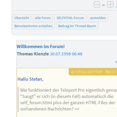
–
negati
po
Übersicht
alle Foren
SELFHTML-Forum
anmelden
Benutzerkonto erstellen
Beitrag im Thread-Baum
Willkommen im Forum!
Thomas Kienzle
30.07.1998 06:48
Hallo Stefan,
Wie funktioniert der Teleport Pro eigentlich gena
"Saugt" er sich (in diesem Fall) automatisch die
self_forum.html plus der ganzen HTML-Files der
vorhandenen Nachrichten? <<