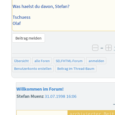
Was haelst du davon, Stefan?
Tschuess
Olaf
Beitrag melden
–
negati
po
Übersicht
alle Foren
SELFHTML-Forum
anmelden
Benutzerkonto erstellen
Beitrag im Thread-Baum
Willkommen im Forum!
Stefan Muenz
31.07.1998 16:06