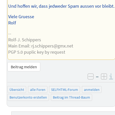
Und hoffen wir, dass jedweder Spam aussen vor bleibt.
Viele Gruesse
Rolf
--
Rolf-J. Schippers
Main Email: rj.schippers@gmx.net
PGP 5.0 puplic key by request
Beitrag melden
–
negativ 
posi
Übersicht
alle Foren
SELFHTML-Forum
anmelden
Benutzerkonto erstellen
Beitrag im Thread-Baum