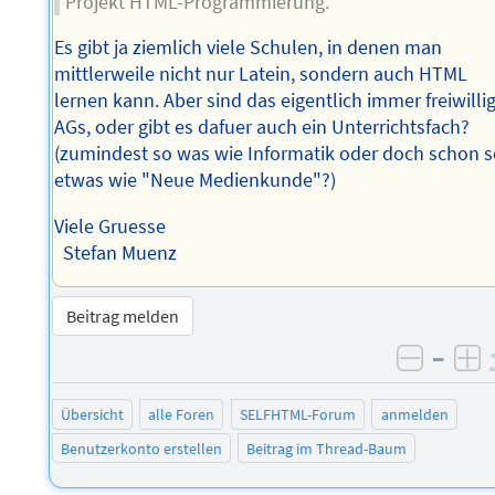
Projekt HTML-Programmierung.
Es gibt ja ziemlich viele Schulen, in denen man
mittlerweile nicht nur Latein, sondern auch HTML
lernen kann. Aber sind das eigentlich immer freiwilli
AGs, oder gibt es dafuer auch ein Unterrichtsfach?
(zumindest so was wie Informatik oder doch schon 
etwas wie "Neue Medienkunde"?)
Viele Gruesse
Stefan Muenz
Beitrag melden
–
negati
po
Übersicht
alle Foren
SELFHTML-Forum
anmelden
Benutzerkonto erstellen
Beitrag im Thread-Baum