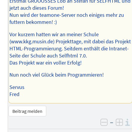
Erstmal GROOOSSES Lob an Stefan für SELFHTML und
jetzt auch dieses Forum!
Nun wird der teamone-Server noch einiges mehr zu
futtern bekommen! :)
Vor kurzem hatten wir an meiner Schule
(www.kkg.musin.de) Projekttage, mit dabei das Projekt
HTML-Programmierung. Seitdem enthält die Intranet-
Seite der Schule auch Selfhtml 7.0.
Das Projekt war ein voller Erfolg!
Nun noch viel Glück beim Programmieren!
Servus
Fred
Beitrag melden
–
negativ 
posi