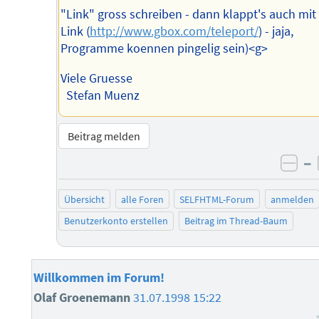
"Link" gross schreiben - dann klappt's auch mi
Link (
http://www.gbox.com/teleport/
) - jaja,
Programme koennen pingelig sein)<g>
Viele Gruesse
Stefan Muenz
Beitrag melden
–
neg
Übersicht
alle Foren
SELFHTML-Forum
anmelden
Benutzerkonto erstellen
Beitrag im Thread-Baum
Willkommen im Forum!
Olaf Groenemann
31.07.1998 15:22
–