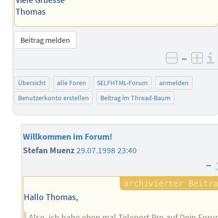
Viele Gruesse
Thomas
Beitrag melden
–
negativ 
posi
Übersicht
alle Foren
SELFHTML-Forum
anmelden
Benutzerkonto erstellen
Beitrag im Thread-Baum
Willkommen im Forum!
Stefan Muenz
29.07.1998 23:40
–
Hallo Thomas,
Also, ich habe eben mal Teleport Pro auf Dein For