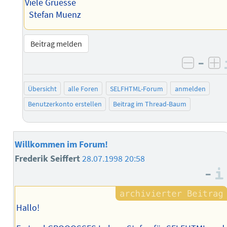
Viele Gruesse
Stefan Muenz
Beitrag melden
–
negati
po
Übersicht
alle Foren
SELFHTML-Forum
anmelden
Benutzerkonto erstellen
Beitrag im Thread-Baum
Willkommen im Forum!
Frederik Seiffert
28.07.1998 20:58
–
Hallo!