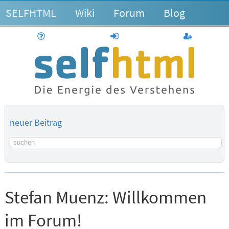
SELFHTML
Wiki
Forum
Blog
Hilfe
anmelden
Benutzerk
neuer Beitrag
Suchbegriff
Stefan Muenz:
Willkommen
im Forum!