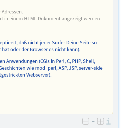
 Adressen.
ort in einem HTML Dokument angezeigt werden.
tierst, daß nicht jeder Surfer Deine Seite so
rt hat oder der Browser es nicht kann).
n Anwendungen (CGIs in Perl, C, PHP, Shell,
 Geschichten wie mod_perl, ASP, JSP, server-side
stgestrickten Webserver).
–
Info
negativ bewer
positiv b