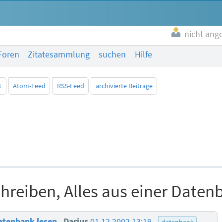
nicht ang
Foren
Zitatesammlung
suchen
Hilfe
t
Atom-Feed
RSS-Feed
archivierte Beiträge
hreiben, Alles aus einer Daten
Datenbank lesen
Darius
01.12.2002 13:19
datenbank