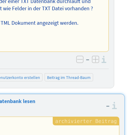
elder einer TXT Datenbank durchläuft und
 wie Felder in der TXT Datei vorhanden ?
m HTML Dokument angezeigt werden.
–
Informa
negativ bewerten
positiv bewe
nutzerkonto erstellen
Beitrag im Thread-Baum
Datenbank lesen
–
Info