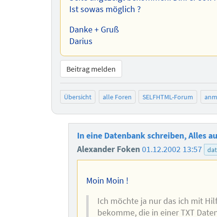
Ist sowas möglich ?
Danke + Gruß
Darius
Beitrag melden
Übersicht
alle Foren
SELFHTML-Forum
anm
In eine Datenbank schreiben, Alles a
Alexander Foken
01.12.2002 13:57
da
Moin Moin !
Ich möchte ja nur das ich mit Hil
bekomme, die in einer TXT Date