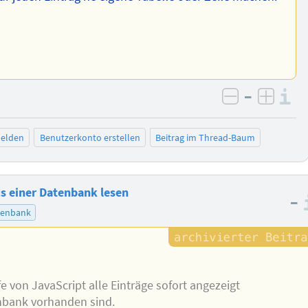
–
I
negativ be
posit
elden
Benutzerkonto erstellen
Beitrag im Thread-Baum
us einer Datenbank lesen
–
tenbank
fe von JavaScript alle Einträge sofort angezeigt
nbank vorhanden sind.