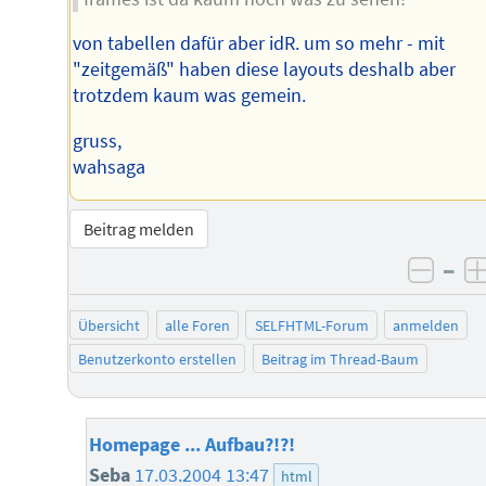
von tabellen dafür aber idR. um so mehr - mit
"zeitgemäß" haben diese layouts deshalb aber
trotzdem kaum was gemein.
gruss,
wahsaga
Beitrag melden
–
negat
Übersicht
alle Foren
SELFHTML-Forum
anmelden
Benutzerkonto erstellen
Beitrag im Thread-Baum
Homepage ... Aufbau?!?!
Seba
17.03.2004 13:47
html