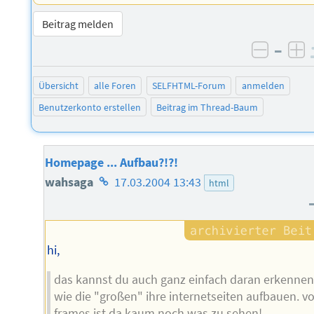
Beitrag melden
–
negati
po
Übersicht
alle Foren
SELFHTML-Forum
anmelden
Benutzerkonto erstellen
Beitrag im Thread-Baum
Homepage ... Aufbau?!?!
Homepage
wahsaga
17.03.2004 13:43
html
des
Autors
hi,
das kannst du auch ganz einfach daran erkennen
wie die "großen" ihre internetseiten aufbauen. v
frames ist da kaum noch was zu sehen!