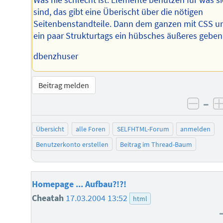
sind, das gibt eine Überischt über die nötigen
Seitenbenstandteile. Dann dem ganzen mit CSS u
ein paar Strukturtags ein hübsches äußeres geben
dbenzhuser
Beitrag melden
–
negat
Übersicht
alle Foren
SELFHTML-Forum
anmelden
Benutzerkonto erstellen
Beitrag im Thread-Baum
Homepage ... Aufbau?!?!
Cheatah
17.03.2004 13:52
html