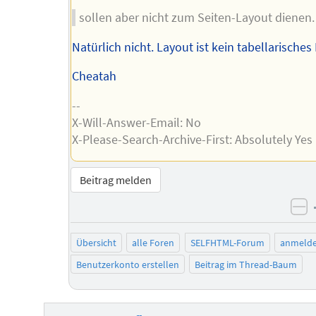
sollen aber nicht zum Seiten-Layout dienen.
Natürlich nicht. Layout ist kein tabellarische
Cheatah
--
X-Will-Answer-Email: No
X-Please-Search-Archive-First: Absolutely Yes
Beitrag melden
ne
Übersicht
alle Foren
SELFHTML-Forum
anmeld
Benutzerkonto erstellen
Beitrag im Thread-Baum