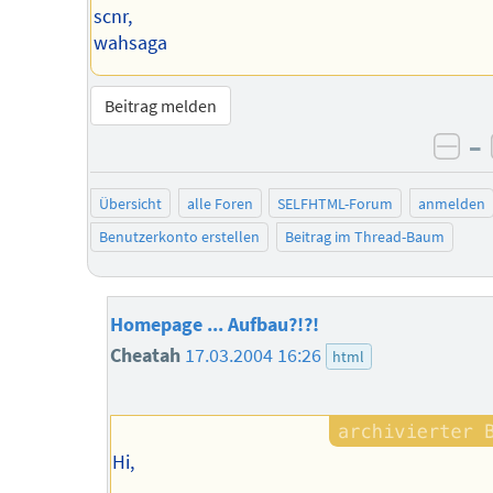
scnr,
wahsaga
Beitrag melden
–
neg
Übersicht
alle Foren
SELFHTML-Forum
anmelden
Benutzerkonto erstellen
Beitrag im Thread-Baum
Homepage ... Aufbau?!?!
Cheatah
17.03.2004 16:26
html
Hi,