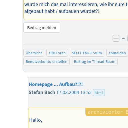
würde mich das mal interessieren, wie ihr eure 
afgebaut habt / aufbauen würdet?!
Beitrag melden
–
neg
Übersicht
alle Foren
SELFHTML-Forum
anmelden
Benutzerkonto erstellen
Beitrag im Thread-Baum
Homepage ... Aufbau?!?!
Stefan Bach
17.03.2004 13:52
html
Hallo,