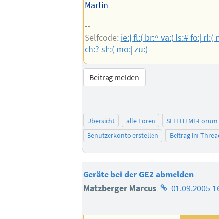
Martin
--
Selfcode:
ie:{ fl:( br:^ va:) ls:# fo:| rl:( 
ch:? sh:( mo:| zu:)
Beitrag melden
Übersicht
alle Foren
SELFHTML-Forum
Benutzerkonto erstellen
Beitrag im Thre
Geräte bei der GEZ abmelden
Homepage
Matzberger Marcus
01.09.2005 1
des
Autors