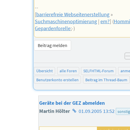
--
[
barrierefreie Webseitenerstellung
»
Suchmaschinenoptimierung
|
em?
] (
Hommi
Gepardenforelle
;-)
Beitrag melden
Übersicht
alle Foren
SELFHTML-Forum
anme
Benutzerkonto erstellen
Beitrag im Thread-Baum
Geräte bei der GEZ abmelden
Homepage
Martin Hölter
01.09.2005 13:52
sonsti
des
Autors