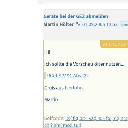
Geräte bei der GEZ abmelden
Homepage
Martin Hölter
01.09.2005 13:53
sons
des
Autors
Hi!
Ich sollte die Vorschau öfter nutzen...
RGebStV $1 Abs.(2)
Gruß aus
Iserlohn
Martin
--
Selfcode:
ie:{ fl:( br:^ va:) ls:# fo:| rl:( n4:
ch:? sh:( mo:| zu:)