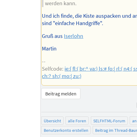
werden kann.
Und ich finde, die Kiste auspacken und a
sind "einfache Handgriffe".
Gruß aus
Iserlohn
Martin
--
Selfcode:
ie:{ fl:( br:^ va:) ls:# fo:| rl:( n4:( s
ch:? sh:( mo:| zu:)
Beitrag melden
Übersicht
alle Foren
SELFHTML-Forum
an
Benutzerkonto erstellen
Beitrag im Thread-Ba