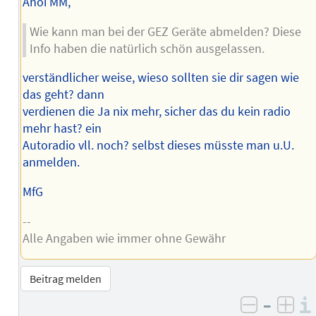
Ahoi MM,
Wie kann man bei der GEZ Geräte abmelden? Diese
Info haben die natürlich schön ausgelassen.
verständlicher weise, wieso sollten sie dir sagen wie
das geht? dann
verdienen die Ja nix mehr, sicher das du kein radio
mehr hast? ein
Autoradio vll. noch? selbst dieses müsste man u.U.
anmelden.
MfG
--
Alle Angaben wie immer ohne Gewähr
Beitrag melden
–
negativ 
posi