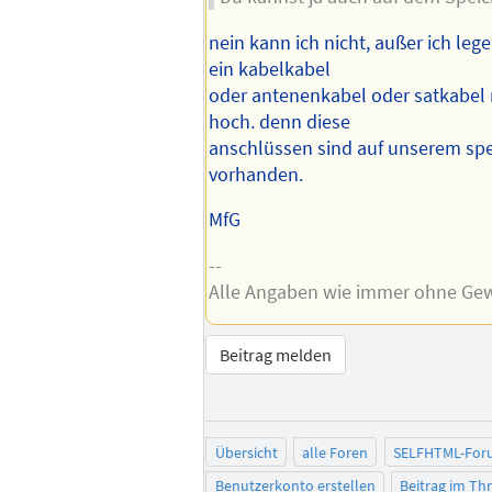
nein kann ich nicht, außer ich leg
ein kabelkabel
oder antenenkabel oder satkabel m
hoch. denn diese
anschlüssen sind auf unserem spe
vorhanden.
MfG
--
Alle Angaben wie immer ohne Ge
Beitrag melden
Übersicht
alle Foren
SELFHTML-For
Benutzerkonto erstellen
Beitrag im T