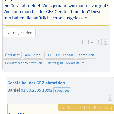
ein Gerät abmeldet. Weiß jemand wie man da vorgeht?
Wie kann man bei der GEZ Geräte abmelden? Diese
Info haben die natürlich schön ausgelassen.
Beitrag melden
–
I
negativ be
posit
Übersicht
alle Foren
SELFHTML-Forum
anmelden
Benutzerkonto erstellen
Beitrag im Thread-Baum
Geräte bei der GEZ abmelden
Daniel
01.09.2005 10:02
sonstiges
–