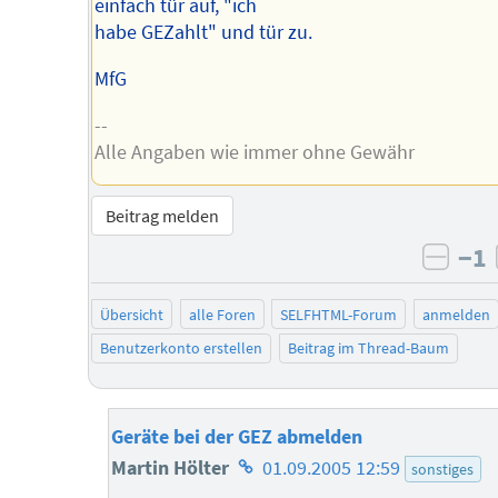
einfach tür auf, "ich
habe GEZahlt" und tür zu.
MfG
--
Alle Angaben wie immer ohne Gewähr
Beitrag melden
−1
negat
Übersicht
alle Foren
SELFHTML-Forum
anmelden
Benutzerkonto erstellen
Beitrag im Thread-Baum
Geräte bei der GEZ abmelden
Homepage
Martin Hölter
01.09.2005 12:59
sonstiges
des