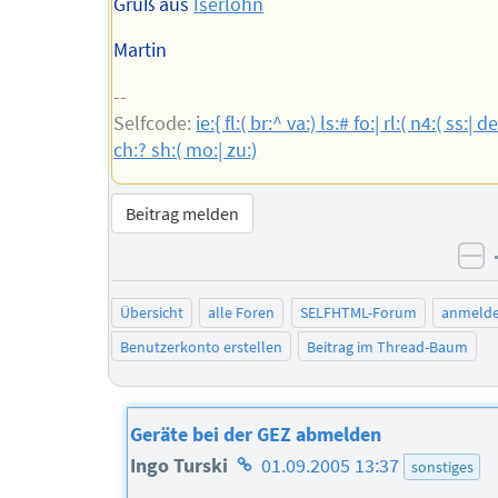
Gruß aus
Iserlohn
Martin
--
Selfcode:
ie:{ fl:( br:^ va:) ls:# fo:| rl:( n4:( ss:| de
ch:? sh:( mo:| zu:)
Beitrag melden
ne
Übersicht
alle Foren
SELFHTML-Forum
anmeld
Benutzerkonto erstellen
Beitrag im Thread-Baum
Geräte bei der GEZ abmelden
Homepage
Ingo Turski
01.09.2005 13:37
sonstiges
des