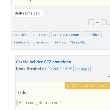
Beitrag melden
–
negati
po
Übersicht
alle Foren
SELFHTML-Forum
anmelden
Benutzerkonto erstellen
Beitrag im Thread-Baum
Geräte bei der GEZ abmelden
Henk Strobel
01.09.2005 12:35
sonstiges
Hallo,
Also wie geht man vor?