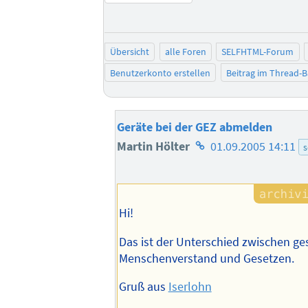
Übersicht
alle Foren
SELFHTML-Forum
Benutzerkonto erstellen
Beitrag im Thread-
Geräte bei der GEZ abmelden
Homepage
Martin Hölter
01.09.2005 14:11
s
des
Autors
Hi!
Das ist der Unterschied zwischen 
Menschenverstand und Gesetzen.
Gruß aus
Iserlohn