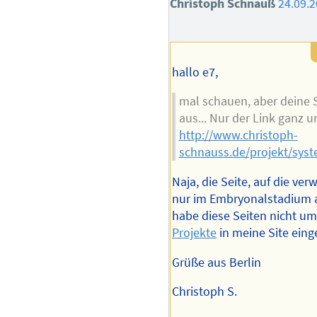
Christoph Schnauß
24.09.2
hallo e7,
mal schauen, aber deine S
aus... Nur der Link ganz un
http://www.christoph-
schnauss.de/projekt/syst
Naja, die Seite, auf die ver
nur im Embryonalstadium a
habe diese Seiten nicht u
Projekte
in meine Site eing
Grüße aus Berlin
Christoph S.