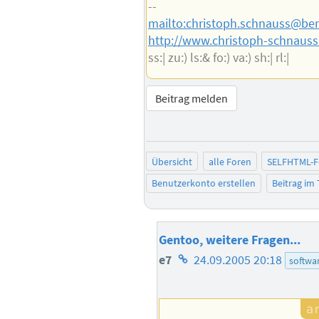
--
mailto:christoph.schnauss@ber
http://www.christoph-schnauss
ss:| zu:) ls:& fo:) va:) sh:| rl:|
Beitrag melden
Übersicht
alle Foren
SELFHTML-
Benutzerkonto erstellen
Beitrag im
Gentoo, weitere Fragen...
Homepage
e7
24.09.2005 20:18
softwa
des
Autors