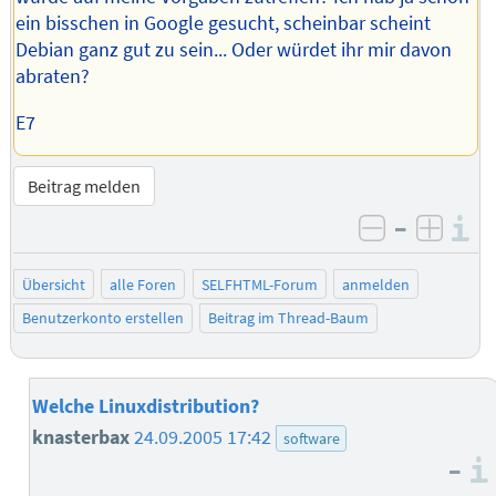
ein bisschen in Google gesucht, scheinbar scheint
Debian ganz gut zu sein... Oder würdet ihr mir davon
abraten?
E7
Beitrag melden
–
I
negativ be
posit
Übersicht
alle Foren
SELFHTML-Forum
anmelden
Benutzerkonto erstellen
Beitrag im Thread-Baum
Welche Linuxdistribution?
knasterbax
24.09.2005 17:42
software
–