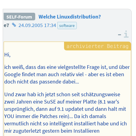
Welche Linuxdistribution?
SELF-Forum
Homepage
e7
24.09.2005 17:34
software
–
des
I
Autors
Hi,
ich weiß, dass das eine vielgestellte Frage ist, und über
Google findet man auch relativ viel - aber es ist eben
doch nicht das passende dabei...
Und zwar hab ich jetzt schon seit schätzungsweise
zwei Jahren eine SuSE auf meiner Platte (8.1 war's
ursprünglich, dann auf 9.1 updatet und dann halt mit
YOU immer die Patches rein)... Da ich damals
vermutlich nicht so intelligent installiert habe und ich
mir zuguterletzt gestern beim Installieren