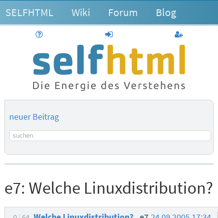
SELFHTML
Wiki
Forum
Blog
Hilfe
anmelden
Benutzerk
neuer Beitrag
Suchbegriff
e7:
Welche Linuxdistribution?
Welche Linuxdistribution?
e7
24.09.2005 17:34
0
64