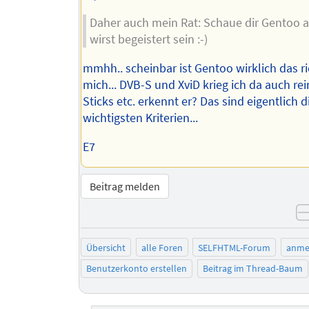
Daher auch mein Rat: Schaue dir Gentoo 
wirst begeistert sein :-)
mmhh.. scheinbar ist Gentoo wirklich das ri
mich... DVB-S und XviD krieg ich da auch re
Sticks etc. erkennt er? Das sind eigentlich d
wichtigsten Kriterien...
E7
Beitrag melden
Übersicht
alle Foren
SELFHTML-Forum
anme
Benutzerkonto erstellen
Beitrag im Thread-Baum