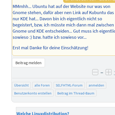
MMmhh... Ubuntu hat auf der Website nur was von
Gnome stehen, dafür aber nen Link auf Kubuntu das
nur KDE hat... Davon bin ich eigentlich nicht so
begeistert, bzw. ich müsste mich dann mal zwischen
Gnome und KDE entscheiden... Gut muss ich eigentli
sowieso :) bzw. hatte ich sowieso vor...
Erst mal Danke für deine Einschätzung!
Beitrag melden
–
negati
po
Übersicht
alle Foren
SELFHTML-Forum
anmelden
Benutzerkonto erstellen
Beitrag im Thread-Baum
Welche Linuxdistribution?