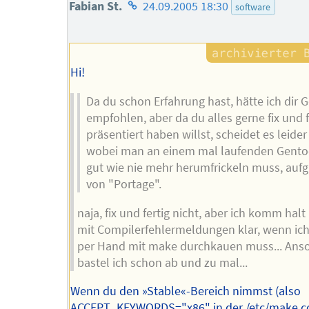
Homepage
Fabian St.
24.09.2005 18:30
software
des
Autors
Hi!
Da du schon Erfahrung hast, hätte ich dir 
empfohlen, aber da du alles gerne fix und f
präsentiert haben willst, scheidet es leider
wobei man an einem mal laufenden Gento
gut wie nie mehr herumfrickeln muss, auf
von "Portage".
naja, fix und fertig nicht, aber ich komm halt
mit Compilerfehlermeldungen klar, wenn ich
per Hand mit make durchkauen muss... Ans
bastel ich schon ab und zu mal...
Wenn du den »Stable«-Bereich nimmst (also
ACCEPT_KEYWORDS="x86" in der /etc/make.co