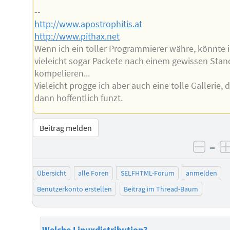
--
http://www.apostrophitis.at
http://www.pithax.net
Wenn ich ein toller Programmierer währe, könnte 
vieleicht sogar Packete nach einem gewissen Stan
kompelieren...
Vieleicht progge ich aber auch eine tolle Gallerie, d
dann hoffentlich funzt.
Beitrag melden
–
negat
Übersicht
alle Foren
SELFHTML-Forum
anmelden
Benutzerkonto erstellen
Beitrag im Thread-Baum
Welche Linuxdistribution?