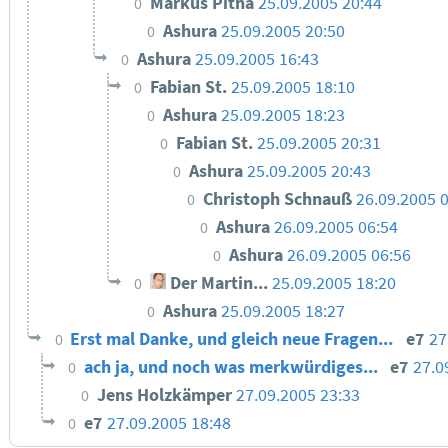
Markus Pitha
25.09.2005 20:44
0
Ashura
25.09.2005 20:50
0
Ashura
25.09.2005 16:43
0
Fabian St.
25.09.2005 18:10
0
Ashura
25.09.2005 18:23
0
Fabian St.
25.09.2005 20:31
0
Ashura
25.09.2005 20:43
0
Christoph Schnauß
26.09.2005 
0
Ashura
26.09.2005 06:54
0
Ashura
26.09.2005 06:56
0
Der Martin...
25.09.2005 18:20
0
Ashura
25.09.2005 18:27
0
Erst mal Danke, und gleich neue Fragen...
e7
27
0
ach ja, und noch was merkwürdiges...
e7
27.0
0
Jens Holzkämper
27.09.2005 23:33
0
e7
27.09.2005 18:48
0