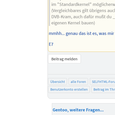
im "Standardkernel" möglicherwe
(Vergleichbares gilt übrigens au
DVB-Kram, auch dafür mußt du 
eigenen Kernel bauen)
mmhh... genau das ist es, was mir 
E7
Beitrag melden
Übersicht
alle Foren
SELFHTML-For
Benutzerkonto erstellen
Beitrag im T
Gentoo, weitere Fragen...