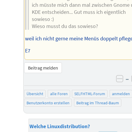
ich müsste mich dann mal zwischen Gnome 
KDE entscheiden... Gut muss ich eigentlich
sowieso :)
Wieso musst du das sowieso?
weil ich nicht gerne meine Menüs doppelt pflege
E7
Beitrag melden
–
neg
Übersicht
alle Foren
SELFHTML-Forum
anmelden
Benutzerkonto erstellen
Beitrag im Thread-Baum
Welche Linuxdistribution?