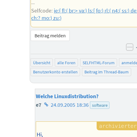
--
Selfcode:
ie:{ fl:( br:> va:) ls:[ fo:) rl:( n4:( ss:) de
ch:? mo:) zu:)
Beitrag melden
ne
Übersicht
alle Foren
SELFHTML-Forum
anmeld
Benutzerkonto erstellen
Beitrag im Thread-Baum
Welche Linuxdistribution?
Homepage
e7
24.09.2005 18:36
software
des
Autors
Hi,