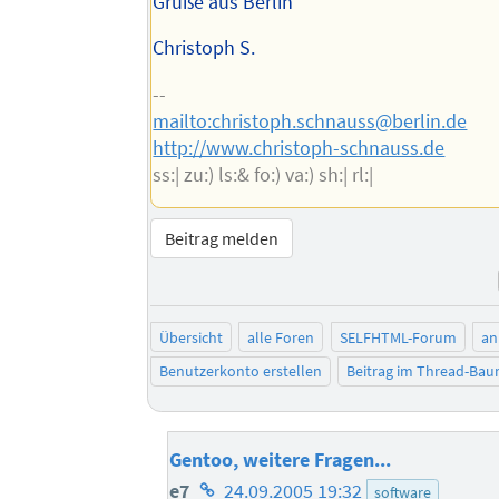
Grüße aus Berlin
Christoph S.
--
mailto:christoph.schnauss@berlin.de
http://www.christoph-schnauss.de
ss:| zu:) ls:& fo:) va:) sh:| rl:|
Beitrag melden
Übersicht
alle Foren
SELFHTML-Forum
an
Benutzerkonto erstellen
Beitrag im Thread-Ba
Gentoo, weitere Fragen...
Homepage
e7
24.09.2005 19:32
software