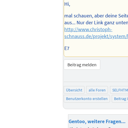
Hi,
mal schauen, aber deine Seit
aus... Nur der Link ganz unten 
http://www.christoph-
schnauss.de/projekt/system/
E7
Beitrag melden
Übersicht
alle Foren
SELFHTM
Benutzerkonto erstellen
Beitrag
Gentoo, weitere Fragen...