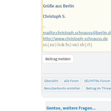
Grüße aus Berlin
Christoph S.
--
mailto:christoph.schnauss@berlin.d
http://www.christoph-schnauss.de
ss:| zu:) ls:& fo:) va:) sh:| rl:|
Beitrag melden
Übersicht
alle Foren
SELFHTML-Forum
Benutzerkonto erstellen
Beitrag im Thre
Gentoo, weitere Fragen...