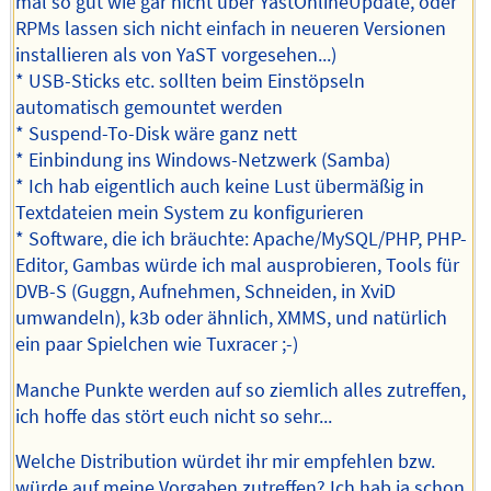
mal so gut wie gar nicht über YastOnlineUpdate, oder
RPMs lassen sich nicht einfach in neueren Versionen
installieren als von YaST vorgesehen...)
* USB-Sticks etc. sollten beim Einstöpseln
automatisch gemountet werden
* Suspend-To-Disk wäre ganz nett
* Einbindung ins Windows-Netzwerk (Samba)
* Ich hab eigentlich auch keine Lust übermäßig in
Textdateien mein System zu konfigurieren
* Software, die ich bräuchte: Apache/MySQL/PHP, PHP-
Editor, Gambas würde ich mal ausprobieren, Tools für
DVB-S (Guggn, Aufnehmen, Schneiden, in XviD
umwandeln), k3b oder ähnlich, XMMS, und natürlich
ein paar Spielchen wie Tuxracer ;-)
Manche Punkte werden auf so ziemlich alles zutreffen,
ich hoffe das stört euch nicht so sehr...
Welche Distribution würdet ihr mir empfehlen bzw.
würde auf meine Vorgaben zutreffen? Ich hab ja schon