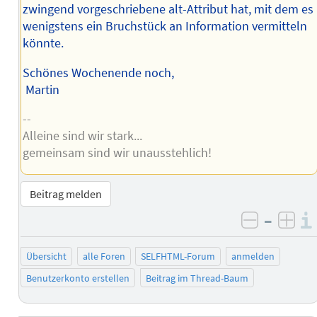
zwingend vorgeschriebene alt-Attribut hat, mit dem es
wenigstens ein Bruchstück an Information vermitteln
könnte.
Schönes Wochenende noch,
Martin
--
Alleine sind wir stark...
gemeinsam sind wir unausstehlich!
Beitrag melden
–
negativ 
posi
Übersicht
alle Foren
SELFHTML-Forum
anmelden
Benutzerkonto erstellen
Beitrag im Thread-Baum