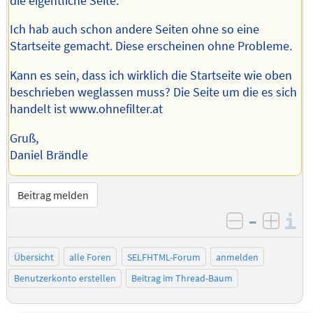
die eigentliche Seite.
Ich hab auch schon andere Seiten ohne so eine
Startseite gemacht. Diese erscheinen ohne Probleme.
Kann es sein, dass ich wirklich die Startseite wie oben
beschrieben weglassen muss? Die Seite um die es sich
handelt ist www.ohnefilter.at
Gruß,
Daniel Brändle
Beitrag melden
–
I
negativ be
posit
Übersicht
alle Foren
SELFHTML-Forum
anmelden
Benutzerkonto erstellen
Beitrag im Thread-Baum