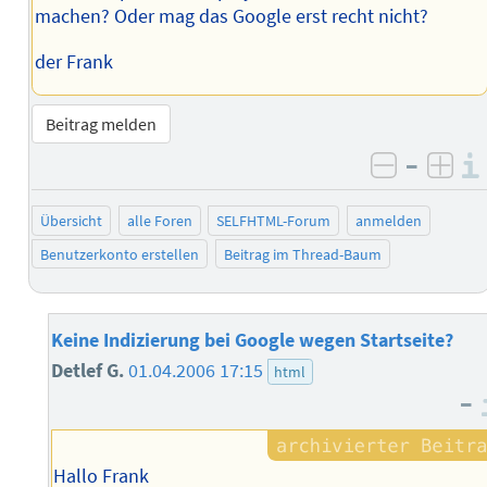
machen? Oder mag das Google erst recht nicht?
der Frank
Beitrag melden
–
negativ 
posi
Übersicht
alle Foren
SELFHTML-Forum
anmelden
Benutzerkonto erstellen
Beitrag im Thread-Baum
Keine Indizierung bei Google wegen Startseite?
Detlef G.
01.04.2006 17:15
html
–
Hallo Frank