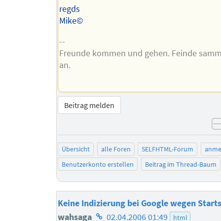
regds
Mike©
--
Freunde kommen und gehen. Feinde samme
an.
Beitrag melden
Übersicht
alle Foren
SELFHTML-Forum
anme
Benutzerkonto erstellen
Beitrag im Thread-Baum
Keine Indizierung bei Google wegen Starts
Homepage
wahsaga
02.04.2006 01:49
html