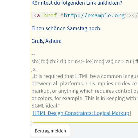
Könntest du folgenden Link anklicken?
<
a
href
=
"
http://example.org
"
>
<
Einen schönen Samstag noch.
Gruß, Ashura
--
sh:( fo:} ch:? rl:( br: n4:~ ie:{ mo:| va:) de:> zu:} fl:
js:|
„It is required that HTML be a common langu
between all platforms. This implies no device-
markup, or anything which requires control ov
or colors, for example. This is in keeping with
SGML ideal.“
[
HTML Design Constraints: Logical Markup
]
Beitrag melden