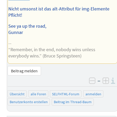
Nicht umsonst ist das alt-Attribut für img-Elemente
Pflicht!
See ya up the road,
Gunnar
--
“Remember, in the end, nobody wins unless
everybody wins.” (Bruce Springsteen)
Beitrag melden
–
negativ 
posi
Übersicht
alle Foren
SELFHTML-Forum
anmelden
Benutzerkonto erstellen
Beitrag im Thread-Baum