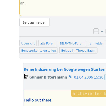
an.
Beitrag melden
–
neg
Übersicht
alle Foren
SELFHTML-Forum
anmelden
Benutzerkonto erstellen
Beitrag im Thread-Baum
Keine Indizierung bei Google wegen Startsei
Homepage
Gunnar Bittersmann
01.04.2006 15:30
des
Autors
Hello out there!