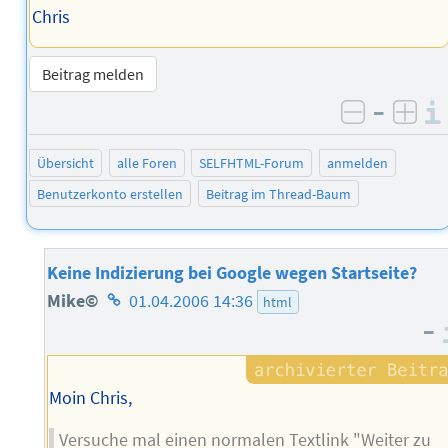
Chris
Beitrag melden
–
negativ 
posi
Übersicht
alle Foren
SELFHTML-Forum
anmelden
Benutzerkonto erstellen
Beitrag im Thread-Baum
Keine Indizierung bei Google wegen Startseite?
Homepage
Mike©
01.04.2006 14:36
html
–
des
Autors
Moin Chris,
Versuche mal einen normalen Textlink "Weiter zu