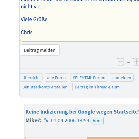
nicht viel.
Viele Grüße
Chris
Beitrag melden
–
negat
Übersicht
alle Foren
SELFHTML-Forum
anmelden
Benutzerkonto erstellen
Beitrag im Thread-Baum
Keine Indizierung bei Google wegen Startseite
Homepage
Mike©
01.04.2006 14:54
html
des
Autors