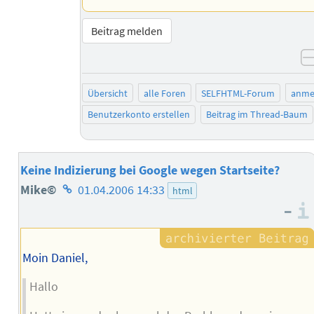
Beitrag melden
Übersicht
alle Foren
SELFHTML-Forum
anme
Benutzerkonto erstellen
Beitrag im Thread-Baum
Keine Indizierung bei Google wegen Startseite?
Homepage
Mike©
01.04.2006 14:33
html
–
des
Autors
Moin Daniel,
Hallo