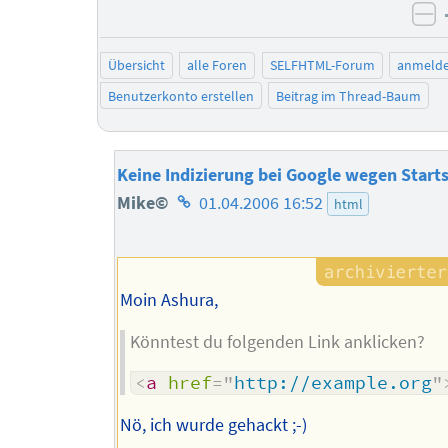
ne
Übersicht
alle Foren
SELFHTML-Forum
anmeld
Benutzerkonto erstellen
Beitrag im Thread-Baum
Keine Indizierung bei Google wegen Starts
Homepage
Mike©
01.04.2006 16:52
html
des
Autors
Moin Ashura,
Könntest du folgenden Link anklicken?
<
a
href
=
"
http://example.org
"
Nö, ich wurde gehackt ;-)