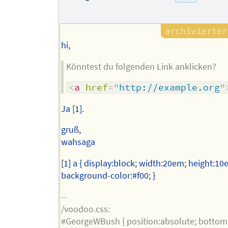
des
Autors
hi,
Könntest du folgenden Link anklicken?
<
a
href
=
"
http://example.org
"
Ja [1].
gruß,
wahsaga
[1] a { display:block; width:20em; height:10
background-color:#f00; }
--
/voodoo.css:
#GeorgeWBush { position:absolute; bottom:-