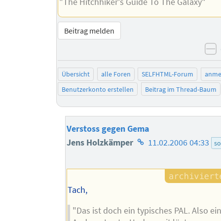
"The Hitchhiker's Guide To The Galaxy"
Beitrag melden
n
Übersicht
alle Foren
SELFHTML-Forum
anme
Benutzerkonto erstellen
Beitrag im Thread-Baum
Verstoss gegen Gema
Homepage
Jens Holzkämper
11.02.2006 04:33
so
des
Autors
Tach,
"Das ist doch ein typisches PAL. Also e