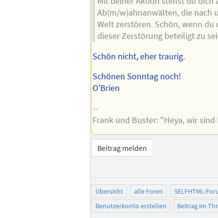
Mit deiner Aktion stellst du dich 
Ab(m/w)ahnanwälten, die nach un
Welt zerstören. Schön, wenn du d
dieser Zerstörung beteiligt zu sei
Schön nicht, eher traurig.
Schönen Sonntag noch!
O'Brien
--
Frank und Buster: "Heya, wir sind 
Beitrag melden
Übersicht
alle Foren
SELFHTML-For
Benutzerkonto erstellen
Beitrag im T