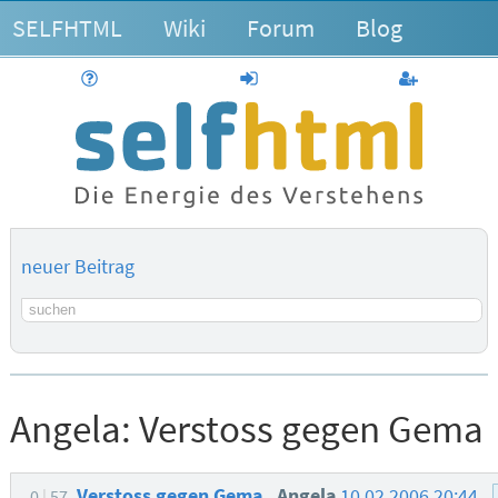
SELFHTML
Wiki
Forum
Blog
Hilfe
anmelden
Benutzerk
neuer Beitrag
Suchbegriff
Angela:
Verstoss gegen Gema
Verstoss gegen Gema
Angela
10.02.2006 20:44
0
57