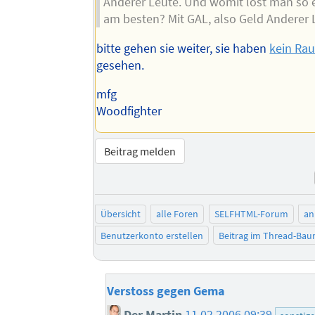
Anderer Leute. Und womit löst man so 
am besten? Mit GAL, also Geld Anderer 
bitte gehen sie weiter, sie haben
kein Rau
gesehen.
mfg
Woodfighter
Beitrag melden
Übersicht
alle Foren
SELFHTML-Forum
an
Benutzerkonto erstellen
Beitrag im Thread-Ba
Verstoss gegen Gema
Der Martin
11.02.2006 09:39