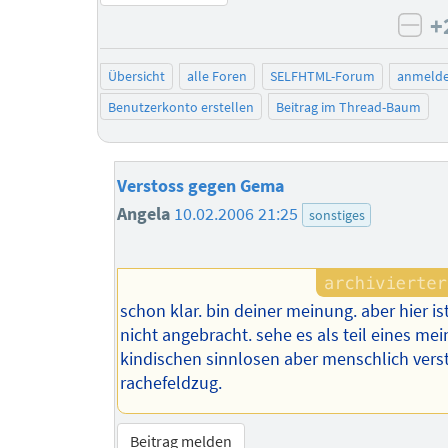
+
neg
Übersicht
alle Foren
SELFHTML-Forum
anmeld
Benutzerkonto erstellen
Beitrag im Thread-Baum
Verstoss gegen Gema
Angela
10.02.2006 21:25
sonstiges
schon klar. bin deiner meinung. aber hier is
nicht angebracht. sehe es als teil eines m
kindischen sinnlosen aber menschlich vers
rachefeldzug.
Beitrag melden