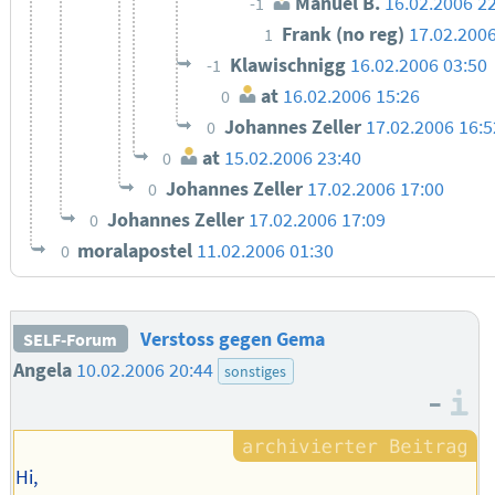
Manuel B.
16.02.2006 2
-1
Frank (no reg)
17.02.2006
1
Klawischnigg
16.02.2006 03:50
-1
at
16.02.2006 15:26
0
Johannes Zeller
17.02.2006 16:5
0
at
15.02.2006 23:40
0
Johannes Zeller
17.02.2006 17:00
0
Johannes Zeller
17.02.2006 17:09
0
moralapostel
11.02.2006 01:30
0
Verstoss gegen Gema
SELF-Forum
Angela
10.02.2006 20:44
sonstiges
–
I
Hi,