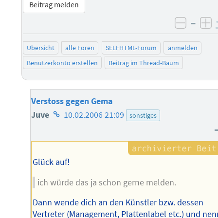
Beitrag melden
–
negati
po
Übersicht
alle Foren
SELFHTML-Forum
anmelden
Benutzerkonto erstellen
Beitrag im Thread-Baum
Verstoss gegen Gema
Homepage
Juve
10.02.2006 21:09
sonstiges
des
Autors
Glück auf!
ich würde das ja schon gerne melden.
Dann wende dich an den Künstler bzw. dessen
Vertreter (Management, Plattenlabel etc.) und ne