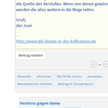
die Quelle des Verstoßes. Wenn von denen gewüns
werden die alles weitere in die Wege leiten.
Gruß,
der Juve
--
http://www.die-blume-in-der-kaffeedose.de
Beitrag melden
–
negat
Übersicht
alle Foren
SELFHTML-Forum
anmelden
Benutzerkonto erstellen
Beitrag im Thread-Baum
Verstoss gegen Gema