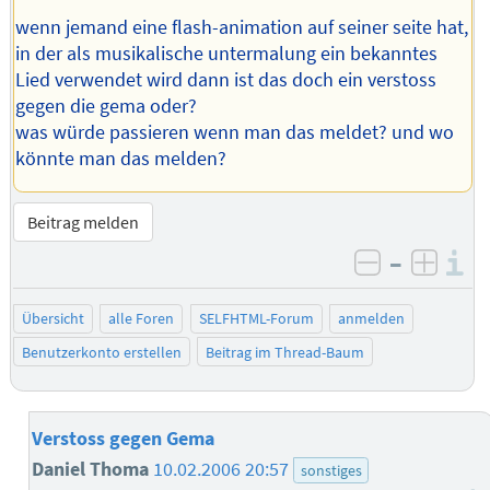
wenn jemand eine flash-animation auf seiner seite hat,
in der als musikalische untermalung ein bekanntes
Lied verwendet wird dann ist das doch ein verstoss
gegen die gema oder?
was würde passieren wenn man das meldet? und wo
könnte man das melden?
Beitrag melden
–
I
negativ be
posit
Übersicht
alle Foren
SELFHTML-Forum
anmelden
Benutzerkonto erstellen
Beitrag im Thread-Baum
Verstoss gegen Gema
Daniel Thoma
10.02.2006 20:57
sonstiges