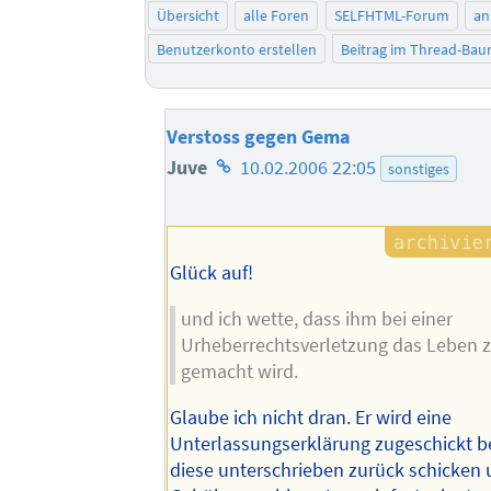
Übersicht
alle Foren
SELFHTML-Forum
an
Benutzerkonto erstellen
Beitrag im Thread-Ba
Verstoss gegen Gema
Homepage
Juve
10.02.2006 22:05
sonstiges
des
Autors
Glück auf!
und ich wette, dass ihm bei einer
Urheberrechtsverletzung das Leben z
gemacht wird.
Glaube ich nicht dran. Er wird eine
Unterlassungserklärung zugeschickt
diese unterschrieben zurück schicken 