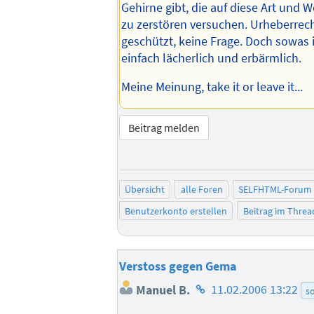
Gehirne gibt, die auf diese Art und W
zu zerstören versuchen. Urheberrec
geschützt, keine Frage. Doch sowas i
einfach lächerlich und erbärmlich.
Meine Meinung, take it or leave it...
Beitrag melden
Übersicht
alle Foren
SELFHTML-Forum
Benutzerkonto erstellen
Beitrag im Thre
Verstoss gegen Gema
Homepage
Manuel B.
11.02.2006 13:22
so
des