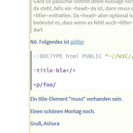
Ganz so pauschal stimmt deine Aussage nic
da steht, falls ein <head> da ist, dann muss 
<title> enthalten. Da <head> aber optional is
bedeutet es, dass wenn es fehlt auch <title>
darf.
Nö. Folgendes ist
gültig
:
<!
DOCTYPE
html
PUBLIC
"-//W3C/
<
title
>
bla</>  

Ein title-Element *muss* vorhanden sein.
Einen schönen Montag noch.
Gruß, Ashura