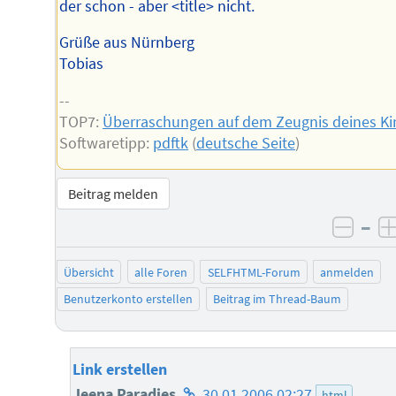
der schon - aber <title> nicht.
Grüße aus Nürnberg
Tobias
--
TOP7:
Überraschungen auf dem Zeugnis deines Ki
Softwaretipp:
pdftk
(
deutsche Seite
)
Beitrag melden
–
negat
Übersicht
alle Foren
SELFHTML-Forum
anmelden
Benutzerkonto erstellen
Beitrag im Thread-Baum
Link erstellen
Homepage
Jeena Paradies
30.01.2006 02:27
html