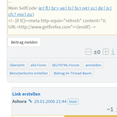
--
Mein SelfCode:
ie:{ fl:( br:> va:) ls:[ fo:) n4:( ss:) de:] js:|
ch:? mo:} zu:)
<!--[if IE]><meta http-equiv="refresh" content="0;
URL=http://www.getfirefox.com"><[endif]-->
Beitrag melden
±0
negativ b
posi
Übersicht
alle Foren
SELFHTML-Forum
anmelden
Benutzerkonto erstellen
Beitrag im Thread-Baum
Link erstellen
Homepage
Ashura
29.01.2006 21:44
html
−1
des
Autors