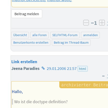
Beitrag melden
−1
negativ 
po
Übersicht
alle Foren
SELFHTML-Forum
anmelden
Benutzerkonto erstellen
Beitrag im Thread-Baum
Link erstellen
Homepage
Jeena Paradies
29.01.2006 21:57
html
–
des
Autors
Hallo,
Wo ist die doctype definition?