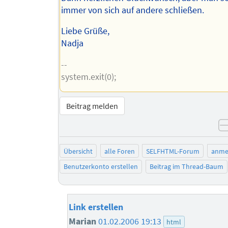
immer von sich auf andere schließen.
Liebe Grüße,
Nadja
--
system.exit(0);
Beitrag melden
Übersicht
alle Foren
SELFHTML-Forum
anme
Benutzerkonto erstellen
Beitrag im Thread-Baum
Link erstellen
Marian
01.02.2006 19:13
html