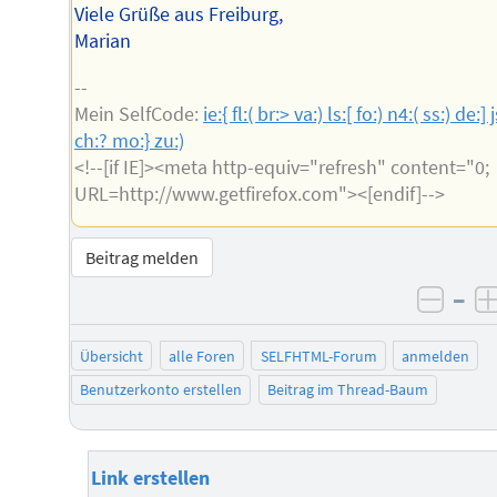
Viele Grüße aus Freiburg,
Marian
--
Mein SelfCode:
ie:{ fl:( br:> va:) ls:[ fo:) n4:( ss:) de:] j
ch:? mo:} zu:)
<!--[if IE]><meta http-equiv="refresh" content="0;
URL=http://www.getfirefox.com"><[endif]-->
Beitrag melden
–
negat
Übersicht
alle Foren
SELFHTML-Forum
anmelden
Benutzerkonto erstellen
Beitrag im Thread-Baum
Link erstellen