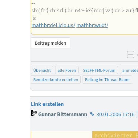
--
sh:( fo:} ch:? rl:( br: n4:~ ie:{ mo:| va:) de:> zu:} fl:
js:|
mathbr:del.icio.us/
mathbr:w00t/
Beitrag melden
ne
Übersicht
alle Foren
SELFHTML-Forum
anmeld
Benutzerkonto erstellen
Beitrag im Thread-Baum
Link erstellen
Homepage
Gunnar Bittersmann
30.01.2006 17:16
des
Autors