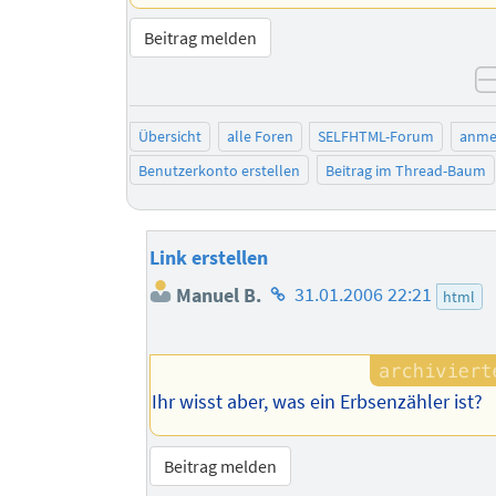
Beitrag melden
Übersicht
alle Foren
SELFHTML-Forum
anme
Benutzerkonto erstellen
Beitrag im Thread-Baum
Link erstellen
Homepage
Manuel B.
31.01.2006 22:21
html
des
Autors
Ihr wisst aber, was ein Erbsenzähler ist?
Beitrag melden