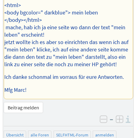
<html>
<body bgcolor=" darkblue"> mein leben
</body></html>
mache, hab ich ja eine seite wo dann der text "mein
leben" erscheint!
jetzt wollte ich es aber so einrichten das wenn ich auf
"mein leben" klicke, ich auf eine andere seite komme
die dann den text zu "mein leben" darstellt, also ein
link zu einer seite die noch zu meiner HP gehört!
Ich danke schonmal im vorraus für eure Antworten.
Mfg Marc!
Beitrag melden
–
I
negativ be
posit
Übersicht
alle Foren
SELFHTML-Forum
anmelden