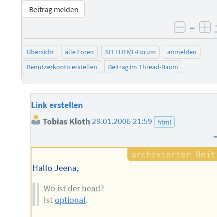
Beitrag melden
–
negati
po
Übersicht
alle Foren
SELFHTML-Forum
anmelden
Benutzerkonto erstellen
Beitrag im Thread-Baum
Link erstellen
Tobias Kloth
29.01.2006 21:59
html
Hallo Jeena,
Wo ist der head?
Ist
optional
.