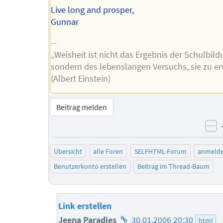
Live long and prosper,
Gunnar
--
„Weisheit ist nicht das Ergebnis der Schulbild
sondern des lebenslangen Versuchs, sie zu e
(Albert Einstein)
Beitrag melden
ne
Übersicht
alle Foren
SELFHTML-Forum
anmeld
Benutzerkonto erstellen
Beitrag im Thread-Baum
Link erstellen
Homepage
Jeena Paradies
30.01.2006 20:30
html