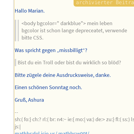
Hallo Marian.
<body bgcolor=" darkblue"> mein leben
bgcolor ist schon lange depreceatet, verwende
bitte CSS.
Was spricht gegen „missbilligt“?
Bist du ein Troll oder bist du wirklich so blöd?
Bitte zügele deine Ausdrucksweise, danke.
Einen schönen Sonntag noch.
Gruß, Ashura
--
sh:( fo:} ch:? rl:( br: n4:~ ie:{ mo:| va:) de:> zu:} fl:( ss:) l
js:|
mathbr:del.icio.us/
mathbr:w00t/