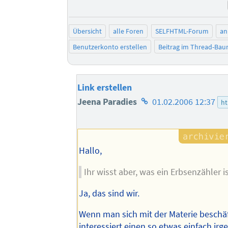
Übersicht
alle Foren
SELFHTML-Forum
an
Benutzerkonto erstellen
Beitrag im Thread-Ba
Link erstellen
Homepage
Jeena Paradies
01.02.2006 12:37
h
des
Autors
Hallo,
Ihr wisst aber, was ein Erbsenzähler i
Ja, das sind wir.
Wenn man sich mit der Materie beschäf
interessiert einen so etwas einfach irg