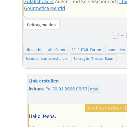
Zufallsheader
Augen- und Serverschonend |
Jlo
Gourmetica Mentiri
Beitrag melden
–
neg
Übersicht
alle Foren
SELFHTML-Forum
anmelden
Benutzerkonto erstellen
Beitrag im Thread-Baum
Link erstellen
Homepage
Ashura
30.01.2006 06:53
html
des
Autors
Hallo Jeena.