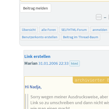
Beitrag melden
–
neg
Übersicht
alle Foren
SELFHTML-Forum
anmelden
Benutzerkonto erstellen
Beitrag im Thread-Baum
Link erstellen
Marian
31.01.2006 22:33
html
Hi Nadja,
Sorry wegen meiner Ausdrucksweise, aber
Link so zu umschreiben und dann nicht wi
wie man einen macht...