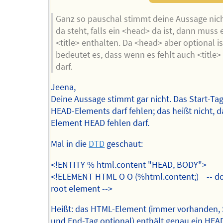
Ganz so pauschal stimmt deine Aussage nic
da steht, falls ein <head> da ist, dann muss 
<title> enthalten. Da <head> aber optional is
bedeutet es, dass wenn es fehlt auch <title>
darf.
Jeena,
Deine Aussage stimmt gar nicht. Das Start-Ta
HEAD-Elements darf fehlen; das heißt nicht, d
Element HEAD fehlen darf.
Mal in die
DTD
geschaut:
<!ENTITY % html.content "HEAD, BODY">
<!ELEMENT HTML O O (%html.content;) -- 
root element -->
Heißt: das HTML-Element (immer vorhanden, 
und End-Tag optional) enthält genau ein HEA