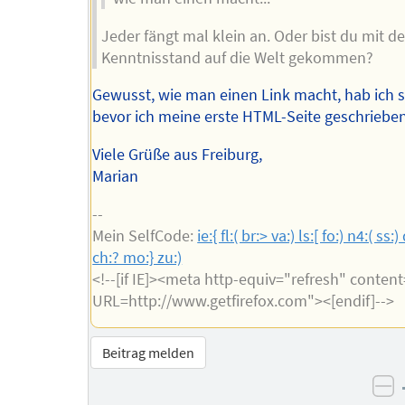
Jeder fängt mal klein an. Oder bist du mit d
Kenntnisstand auf die Welt gekommen?
Gewusst, wie man einen Link macht, hab ich 
bevor ich meine erste HTML-Seite geschriebe
Viele Grüße aus Freiburg,
Marian
--
Mein SelfCode:
ie:{ fl:( br:> va:) ls:[ fo:) n4:( ss:) 
ch:? mo:} zu:)
<!--[if IE]><meta http-equiv="refresh" content
URL=http://www.getfirefox.com"><[endif]-->
Beitrag melden
ne