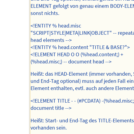
ELEMENT gefolgt von genau einem BODY-ELE
sonst nichts.
<!ENTITY % head.misc
"SCRIPT|STYLE|META|LINK|OBJECT" -- repeat
head elements -->
<!ENTITY % head.content "TITLE & BASE?">
<!ELEMENT HEAD O O (%head.content;) +
(%head.misc;) -- document head -->
Heißt: das HEAD-Element (immer vorhanden, 
und End-Tag optional) muss auf jeden Fall ein
Element enthalten, evtl. auch andere Element
<!ELEMENT TITLE - - (#PCDATA) -(%head.misc;)
document title -->
Heißt: Start- und End-Tag des TITLE-Element
vorhanden sein.