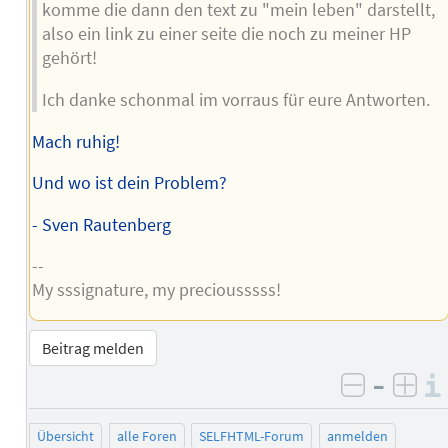
komme die dann den text zu "mein leben" darstellt,
also ein link zu einer seite die noch zu meiner HP
gehört!
Ich danke schonmal im vorraus für eure Antworten.
Mach ruhig!
Und wo ist dein Problem?
- Sven Rautenberg
--
My sssignature, my preciousssss!
Beitrag melden
–
negativ 
posi
Übersicht
alle Foren
SELFHTML-Forum
anmelden