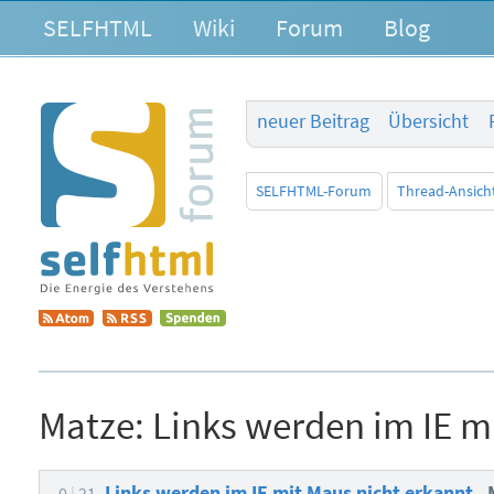
SELFHTML
Wiki
Forum
Blog
neuer Beitrag
Übersicht
SELFHTML-Forum
Thread-Ansich
Matze:
Links werden im IE m
Links werden im IE mit Maus nicht erkannt
0
21