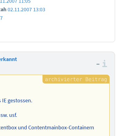
.11.2007 11:05
tah
02.11.2007 13:03
07
erkannt
–
Informa
s IE gestossen.
sw. usf.
Contentbox und Contentmainbox-Containern