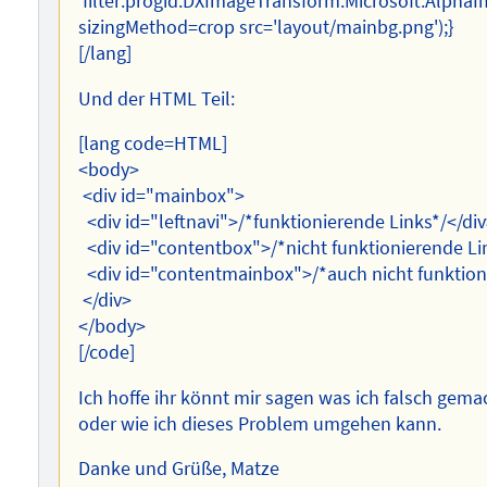
filter:progid:DXImageTransform.Microsoft.Alpha
sizingMethod=crop src='layout/mainbg.png');}
[/lang]
Und der HTML Teil:
[lang code=HTML]
<body>
<div id="mainbox">
<div id="leftnavi">/*funktionierende Links*/</di
<div id="contentbox">/*nicht funktionierende Li
<div id="contentmainbox">/*auch nicht funktioni
</div>
</body>
[/code]
Ich hoffe ihr könnt mir sagen was ich falsch gema
oder wie ich dieses Problem umgehen kann.
Danke und Grüße, Matze