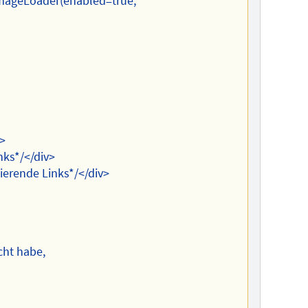
ImageLoader(enabled=true,
v>
nks*/</div>
erende Links*/</div>
cht habe,