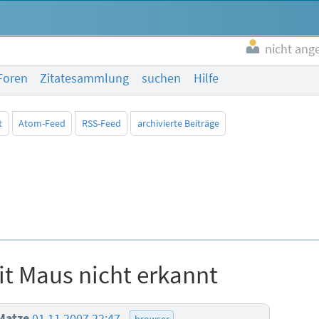
nicht ang
Foren
Zitatesammlung
suchen
Hilfe
t
Atom-Feed
RSS-Feed
archivierte Beiträge
it Maus nicht erkannt
Matze
01.11.2007 22:47
browser