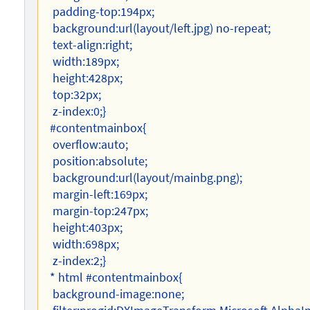
padding-top:194px;
background:url(layout/left.jpg) no-repeat;
text-align:right;
width:189px;
height:428px;
top:32px;
z-index:0;}
#contentmainbox{
overflow:auto;
position:absolute;
background:url(layout/mainbg.png);
margin-left:169px;
margin-top:247px;
height:403px;
width:698px;
z-index:2;}
* html #contentmainbox{
background-image:none;