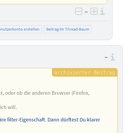
–
Informa
negativ bewerten
positiv bewe
nutzerkonto erstellen
Beitrag im Thread-Baum
–
Info
st, oder ob die anderen Browser (Firefox,
ich will.
e filter-Eigenschaft. Dann dürftest Du klarer