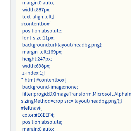
margin:0 auto;
width:887px;
text-align:left;}
#contentbox{
position:absolute;
font-size:11px;
background:url(layout/headbg.png);
margin-left:169px;
height:247px;
width:698px;
z-index:1;}
* html #contentbox{
background-image:none;
filter:progid:DXImageTransform.Microsoft.Alpha
sizingMethod=crop src='layout/headbg.png');}
#leftnavi{
color:#E6EEF4;
position:absolute;
margin:0 auto;