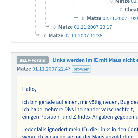
Matze
02
0
Chea
0
Matze
02.11.2007 10:
0
Matze
01.11.2007 23:17
0
Matze
02.11.2007 12:38
0
Links werden im IE mit Maus nicht 
SELF-Forum
Matze
01.11.2007 22:47
browser
Hallo,
ich bin gerade auf einen, mir völlig neuen, Bug de
Ich habe mehrere Divs ineinander verschachtelt,
einigen Position- und Z-Index-Angaben gegeben u
Jedenfalls ignoriert mein IE6 die Links in den 
wenn ich versuche sie mit der Maus anzuklicken.