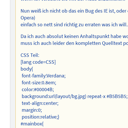
Nun weiß ich nicht ob das ein Bug des IE ist, oder
Opera)
einfach so nett sind richtig zu erraten was ich will.
Da ich auch absolut keinen Anhaltspunkt habe wo
muss ich auch leider den kompletten Quelltext po
CSS Teil:
[lang code=CSS]
body{
font-family:Verdana;
font-size:0.8em;
color:#00004B;
background:url(layout/bg.jpg) repeat-x #B5B5B5;
text-align:center;
margin:0;
position:relative;}
#mainbox{