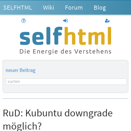
SELFHTML
Wiki
Forum
Blog
Hilfe
anmelden
Benutzerk
neuer Beitrag
Suchbegriff
RuD:
Kubuntu downgrade
möglich?