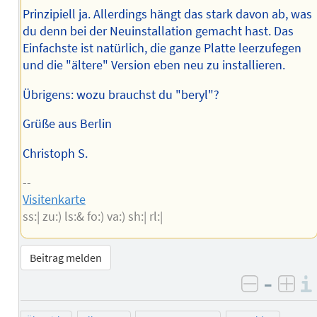
Prinzipiell ja. Allerdings hängt das stark davon ab, was
du denn bei der Neuinstallation gemacht hast. Das
Einfachste ist natürlich, die ganze Platte leerzufegen
und die "ältere" Version eben neu zu installieren.
Übrigens: wozu brauchst du "beryl"?
Grüße aus Berlin
Christoph S.
--
Visitenkarte
ss:| zu:) ls:& fo:) va:) sh:| rl:|
Beitrag melden
–
negativ 
posi