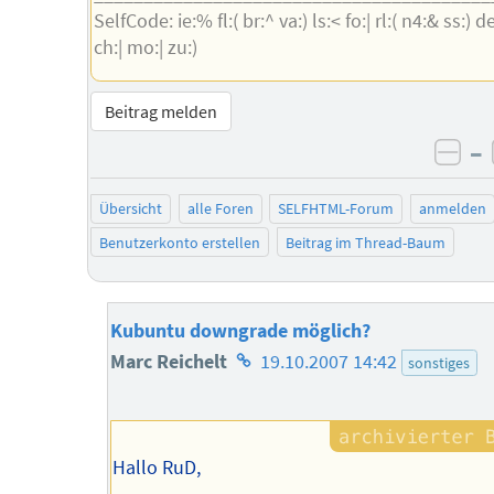
SelfCode: ie:% fl:( br:^ va:) ls:< fo:| rl:( n4:& ss:) de
ch:| mo:| zu:)
Beitrag melden
–
neg
Übersicht
alle Foren
SELFHTML-Forum
anmelden
Benutzerkonto erstellen
Beitrag im Thread-Baum
Kubuntu downgrade möglich?
Homepage
Marc Reichelt
19.10.2007 14:42
sonstiges
des
Autors
Hallo RuD,