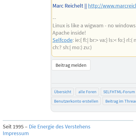
Marc Reichelt ||
http://www.marcreic
--
Linux is like a wigwam - no windows
Apache inside!
Selfcode
: ie:{ fl:| br:> va:} ls:< fo:} rl:(
ch:? sh:| mo:) zu:)
Beitrag melden
Übersicht
alle Foren
SELFHTML-Forum
Benutzerkonto erstellen
Beitrag im Thre
Seit 1995 –
Die Energie des Verstehens
Impressum