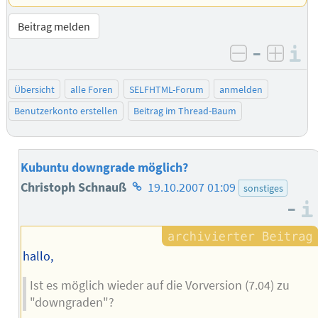
Beitrag melden
–
I
negativ be
posit
Übersicht
alle Foren
SELFHTML-Forum
anmelden
Benutzerkonto erstellen
Beitrag im Thread-Baum
Kubuntu downgrade möglich?
Homepage
Christoph Schnauß
19.10.2007 01:09
sonstiges
–
des
Autors
hallo,
Ist es möglich wieder auf die Vorversion (7.04) zu
"downgraden"?