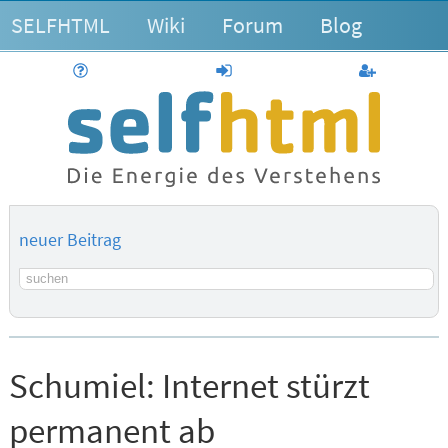
SELFHTML
Wiki
Forum
Blog
Hilfe
anmelden
Benutzerk
neuer Beitrag
Suchbegriff
Schumiel:
Internet stürzt
permanent ab