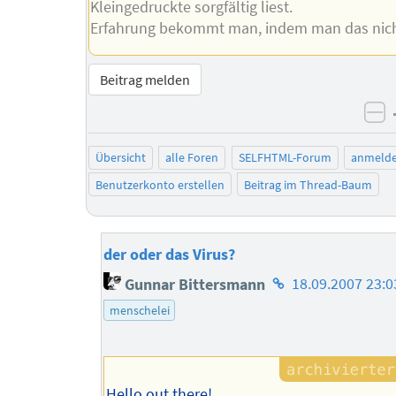
Kleingedruckte sorgfältig liest.
Erfahrung bekommt man, indem man das nich
Beitrag melden
ne
Übersicht
alle Foren
SELFHTML-Forum
anmeld
Benutzerkonto erstellen
Beitrag im Thread-Baum
der oder das Virus?
Homepage
Gunnar Bittersmann
18.09.2007 23:0
des
menschelei
Autors
Hello out there!