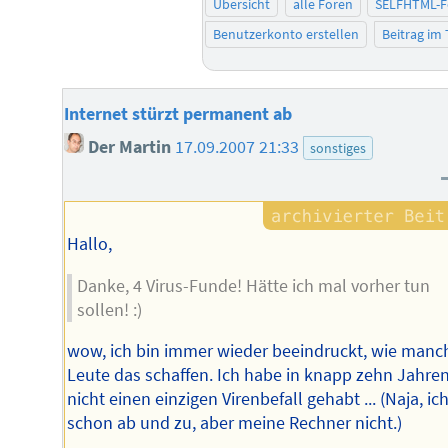
Übersicht
alle Foren
SELFHTML-
Benutzerkonto erstellen
Beitrag im
Internet stürzt permanent ab
Der Martin
17.09.2007 21:33
sonstiges
Hallo,
Danke, 4 Virus-Funde! Hätte ich mal vorher tun
sollen! :)
wow, ich bin immer wieder beeindruckt, wie manc
Leute das schaffen. Ich habe in knapp zehn Jahre
nicht einen einzigen Virenbefall gehabt ... (Naja, ic
schon ab und zu, aber meine Rechner nicht.)