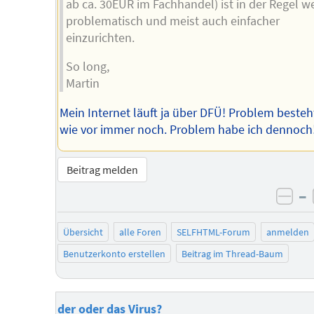
ab ca. 30EUR im Fachhandel) ist in der Regel w
problematisch und meist auch einfacher
einzurichten.
So long,
Martin
Mein Internet läuft ja über DFÜ! Problem besteh
wie vor immer noch. Problem habe ich dennoch
Beitrag melden
–
neg
Übersicht
alle Foren
SELFHTML-Forum
anmelden
Benutzerkonto erstellen
Beitrag im Thread-Baum
der oder das Virus?