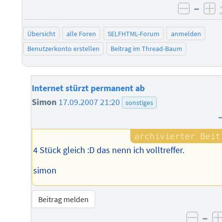
–
negati
po
Übersicht
alle Foren
SELFHTML-Forum
anmelden
Benutzerkonto erstellen
Beitrag im Thread-Baum
Internet stürzt permanent ab
Simon
17.09.2007 21:20
sonstiges
4 Stück gleich :D das nenn ich volltreffer.
simon
Beitrag melden
–