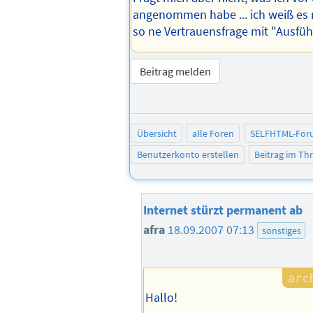
angenommen habe ... ich weiß es 
so ne Vertrauensfrage mit "Ausfüh
Beitrag melden
Übersicht
alle Foren
SELFHTML-For
Benutzerkonto erstellen
Beitrag im T
Internet stürzt permanent ab
afra
18.09.2007 07:13
sonstiges
Hallo!