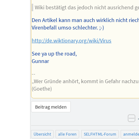
Wiki bestätigt das jedoch nicht ausrichend g
Den Artikel kann man auch wirklich nicht riec
Virenbefall umso schlechter. ;-)
http://de.wiktionary.org/wiki/Virus
See ya up the road,
Gunnar
--
„Wer Gründe anhört, kommt in Gefahr nachzu
(Goethe)
Beitrag melden
ne
Übersicht
alle Foren
SELFHTML-Forum
anmeld