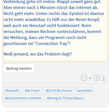
Verbindung gehe ich online. Klappt soweit ganz gut.
Aber immer nach 5 Minuten stürzt das Internet ab.
Nicht geht mehr. Unten rechts das Symbol ist ebenso
nicht mehr anwählbar. Es hilft nur der Reset-Knopf,
weil auch ein Neustart nicht funktioniert. Beim
versuchen, meinen Rechner runterzufahren, kommt
die Meldung, dass ein Programm noch nicht
geschlossen sei "Connection Tray"!
Weiß jemand, wo das Problem liegt?
Beitrag melden
–
I
negativ be
posit
Übersicht
alle Foren
SELFHTML-Forum
anmelden
Benutzerkonto erstellen
Beitrag im Thread-Baum