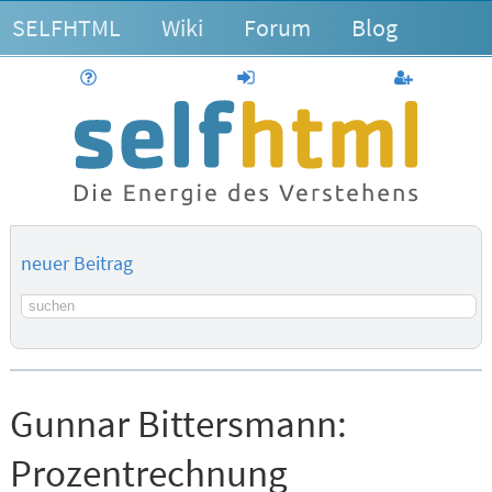
SELFHTML
Wiki
Forum
Blog
Hilfe
anmelden
Benutzerk
neuer Beitrag
Suchbegriff
Gunnar Bittersmann:
Prozentrechnung