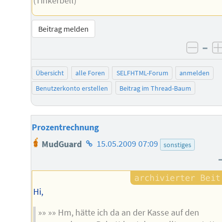
(Tinkerbell)
Beitrag melden
–
negat
Übersicht
alle Foren
SELFHTML-Forum
anmelden
Benutzerkonto erstellen
Beitrag im Thread-Baum
Prozentrechnung
Homepage
MudGuard
15.05.2009 07:09
sonstiges
des
Autors
Hi,
»» »» Hm, hätte ich da an der Kasse auf den