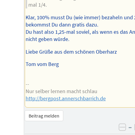
mal 1/4.
Klar, 100% musst Du (wie immer) bezaheln und
bekommst Du dann gratis dazu.
Du hast also 1,25-mal soviel, als wenn es das A
nicht geben würde.
Liebe Grüße aus dem schönen Oberharz
Tom vom Berg
--
Nur selber lernen macht schlau
http://bergpost.annerschbarrich.de
Beitrag melden
–
neg