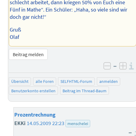
schlecht arbeitet, dann kriegen 50% von Euch eine
Fünf in Mathe“. Ein Schüler: „Haha, so viele sind wir
doch gar nicht!“
Gruß
Olaf
Beitrag melden
–
negativ 
posi
Übersicht
alle Foren
SELFHTML-Forum
anmelden
Benutzerkonto erstellen
Beitrag im Thread-Baum
Prozentrechnung
EKKi
14.05.2009 22:23
menschelei
–