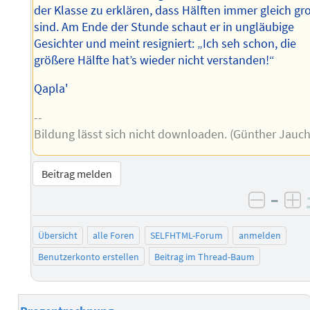
der Klasse zu erklären, dass Hälften immer gleich gr
sind. Am Ende der Stunde schaut er in ungläubige
Gesichter und meint resigniert: „Ich seh schon, die
größere Hälfte hat’s wieder nicht verstanden!“
Qapla'
--
Bildung lässt sich nicht downloaden. (Günther Jauch
Beitrag melden
–
negati
po
Übersicht
alle Foren
SELFHTML-Forum
anmelden
Benutzerkonto erstellen
Beitrag im Thread-Baum