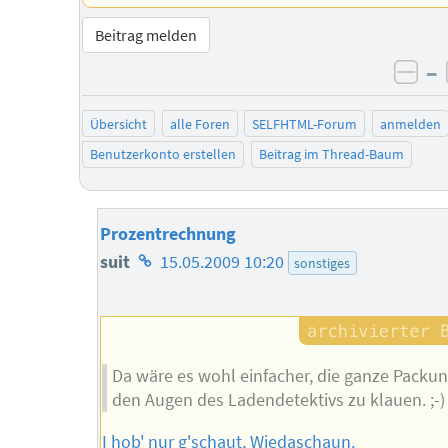
Beitrag melden
–
neg
Übersicht
alle Foren
SELFHTML-Forum
anmelden
Benutzerkonto erstellen
Beitrag im Thread-Baum
Prozentrechnung
Homepage
suit
15.05.2009 10:20
sonstiges
des
Autors
Da wäre es wohl einfacher, die ganze Packun
den Augen des Ladendetektivs zu klauen. ;-)
I hob' nur g'schaut, Wiedaschaun.