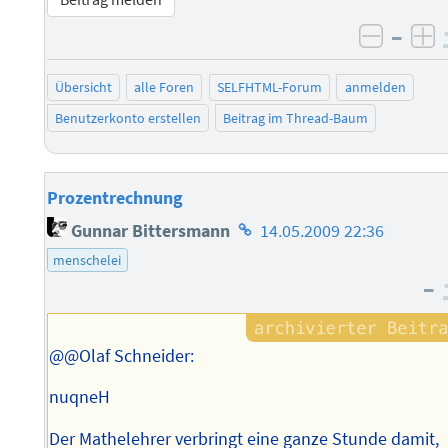
–
negati
po
Übersicht
alle Foren
SELFHTML-Forum
anmelden
Benutzerkonto erstellen
Beitrag im Thread-Baum
Prozentrechnung
Homepage
Gunnar Bittersmann
14.05.2009 22:36
des
menschelei
Autors
–
@@Olaf Schneider:
nuqneH
Der Mathelehrer verbringt eine ganze Stunde damit,