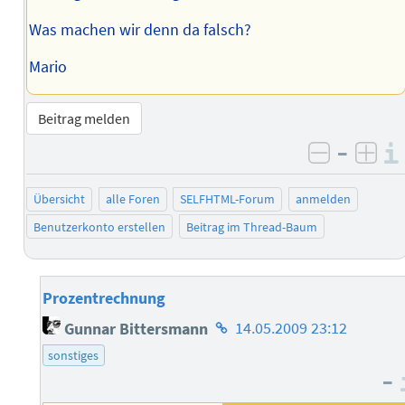
Was machen wir denn da falsch?
Mario
Beitrag melden
–
negativ 
posi
Übersicht
alle Foren
SELFHTML-Forum
anmelden
Benutzerkonto erstellen
Beitrag im Thread-Baum
Prozentrechnung
Homepage
Gunnar Bittersmann
14.05.2009 23:12
des
sonstiges
Autors
–