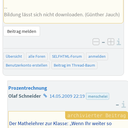
--
Bildung lässt sich nicht downloaden. (Günther Jauch)
Beitrag melden
–
I
negativ be
posit
Übersicht
alle Foren
SELFHTML-Forum
anmelden
Benutzerkonto erstellen
Beitrag im Thread-Baum
Prozentrechnung
Homepage
Olaf Schneider
14.05.2009 22:19
menschelei
–
des
Autors
Der Mathelehrer zur Klasse: „Wenn Ihr weiter so