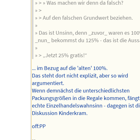
» > » Was machen wir denn da falsch?
» >
» > Auf den falschen Grundwert beziehen.
»
» Das ist Unsinn, denn _zuvor_ waren es 10
_nun_ bekommst du 125% - das ist die Auss
»
» > „Jetzt 25% gratis!“
... im Bezug auf die 'alten' 100%.
Das steht dort nicht explizit, aber so wird
argumentiert.
Wenn demnächst die unterschiedlichsten
Packungsgrößen in die Regale kommen, fängt
echte Einzelhandelswahnsinn - dagegen ist d
Diskussion Kinderkram.
off:PP
--