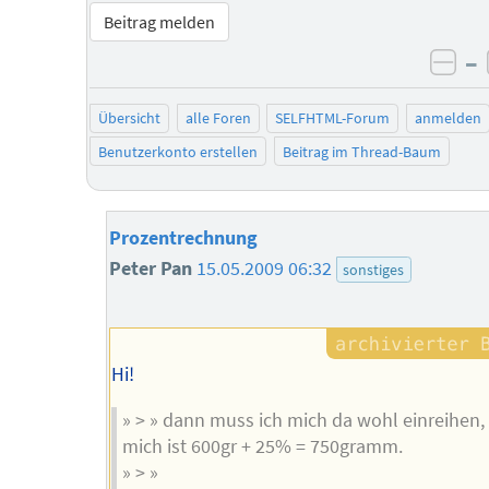
Beitrag melden
–
neg
Übersicht
alle Foren
SELFHTML-Forum
anmelden
Benutzerkonto erstellen
Beitrag im Thread-Baum
Prozentrechnung
Peter Pan
15.05.2009 06:32
sonstiges
Hi!
» > » dann muss ich mich da wohl einreihen, 
mich ist 600gr + 25% = 750gramm.
» > »