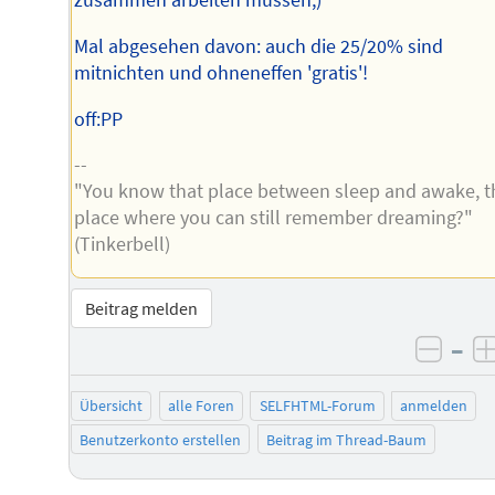
zusammen arbeiten müssen;)
Mal abgesehen davon: auch die 25/20% sind
mitnichten und ohneneffen 'gratis'!
off:PP
--
"You know that place between sleep and awake, t
place where you can still remember dreaming?"
(Tinkerbell)
Beitrag melden
–
negat
Übersicht
alle Foren
SELFHTML-Forum
anmelden
Benutzerkonto erstellen
Beitrag im Thread-Baum