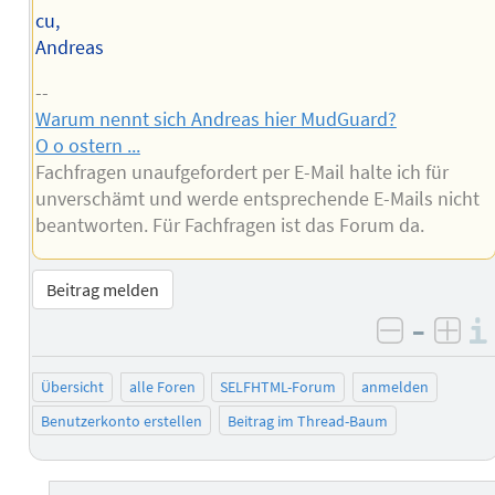
cu,
Andreas
--
Warum nennt sich Andreas hier MudGuard?
O o ostern ...
Fachfragen unaufgefordert per E-Mail halte ich für
unverschämt und werde entsprechende E-Mails nicht
beantworten. Für Fachfragen ist das Forum da.
Beitrag melden
–
negativ 
posi
Übersicht
alle Foren
SELFHTML-Forum
anmelden
Benutzerkonto erstellen
Beitrag im Thread-Baum