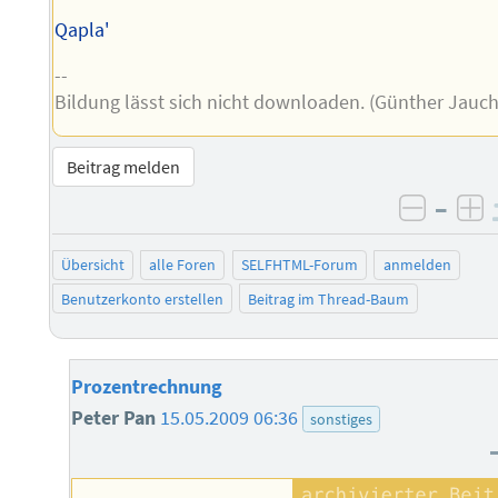
Qapla'
--
Bildung lässt sich nicht downloaden. (Günther Jauch
Beitrag melden
–
negati
po
Übersicht
alle Foren
SELFHTML-Forum
anmelden
Benutzerkonto erstellen
Beitrag im Thread-Baum
Prozentrechnung
Peter Pan
15.05.2009 06:36
sonstiges