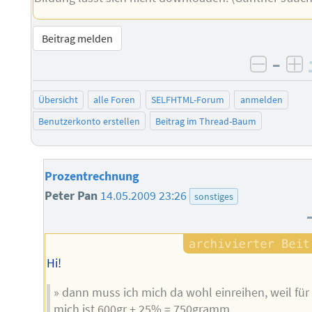
Beitrag melden
–
negati
po
Übersicht
alle Foren
SELFHTML-Forum
anmelden
Benutzerkonto erstellen
Beitrag im Thread-Baum
Prozentrechnung
Peter Pan
14.05.2009 23:26
sonstiges
Hi!
» dann muss ich mich da wohl einreihen, weil für
mich ist 600gr + 25% = 750gramm.