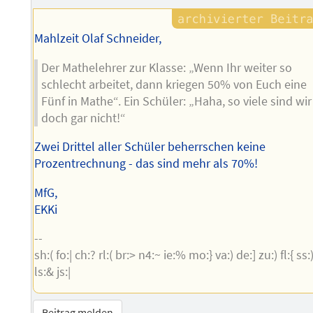
Mahlzeit Olaf Schneider,
Der Mathelehrer zur Klasse: „Wenn Ihr weiter so
schlecht arbeitet, dann kriegen 50% von Euch eine
Fünf in Mathe“. Ein Schüler: „Haha, so viele sind wir
doch gar nicht!“
Zwei Drittel aller Schüler beherrschen keine
Prozentrechnung - das sind mehr als 70%!
MfG,
EKKi
--
sh:( fo:| ch:? rl:( br:> n4:~ ie:% mo:} va:) de:] zu:) fl:{ ss:
ls:& js:|
Beitrag melden