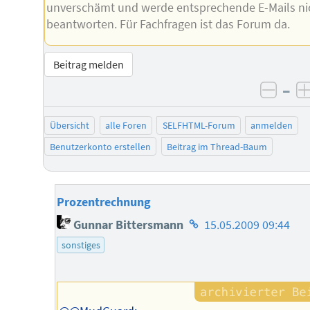
unverschämt und werde entsprechende E-Mails ni
beantworten. Für Fachfragen ist das Forum da.
Beitrag melden
–
negat
Übersicht
alle Foren
SELFHTML-Forum
anmelden
Benutzerkonto erstellen
Beitrag im Thread-Baum
Prozentrechnung
Homepage
Gunnar Bittersmann
15.05.2009 09:44
des
sonstiges
Autors