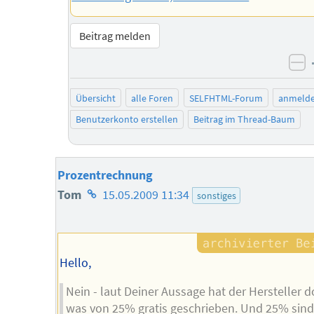
Beitrag melden
ne
Übersicht
alle Foren
SELFHTML-Forum
anmeld
Benutzerkonto erstellen
Beitrag im Thread-Baum
Prozentrechnung
Homepage
Tom
15.05.2009 11:34
sonstiges
des
Autors
Hello,
Nein - laut Deiner Aussage hat der Hersteller 
was von 25% gratis geschrieben. Und 25% sin