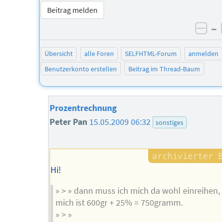
Beitrag melden
–
neg
Übersicht
alle Foren
SELFHTML-Forum
anmelden
Benutzerkonto erstellen
Beitrag im Thread-Baum
Prozentrechnung
Peter Pan
15.05.2009 06:32
sonstiges
Hi!
» > » dann muss ich mich da wohl einreihen, 
mich ist 600gr + 25% = 750gramm.
» > »