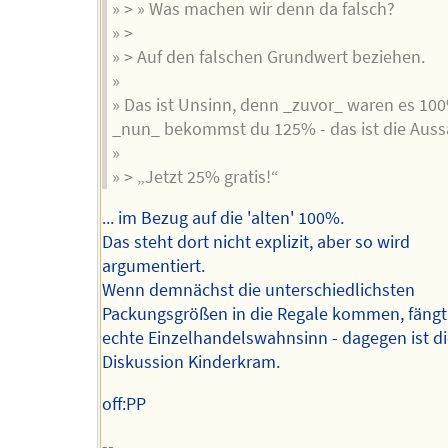
» > » Was machen wir denn da falsch?
» >
» > Auf den falschen Grundwert beziehen.
»
» Das ist Unsinn, denn _zuvor_ waren es 10
_nun_ bekommst du 125% - das ist die Auss
»
» > „Jetzt 25% gratis!“
... im Bezug auf die 'alten' 100%.
Das steht dort nicht explizit, aber so wird
argumentiert.
Wenn demnächst die unterschiedlichsten
Packungsgrößen in die Regale kommen, fängt
echte Einzelhandelswahnsinn - dagegen ist d
Diskussion Kinderkram.
off:PP
--