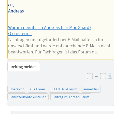
cu,
Andreas
--
Warum nennt sich Andreas hier MudGuard?
O o ostern ...
Fachfragen unaufgefordert per E-Mail halte ich für
unverschämt und werde entsprechende E-Mails nicht
beantworten. Für Fachfragen ist das Forum da.
Beitrag melden
–
negativ 
posi
Übersicht
alle Foren
SELFHTML-Forum
anmelden
Benutzerkonto erstellen
Beitrag im Thread-Baum