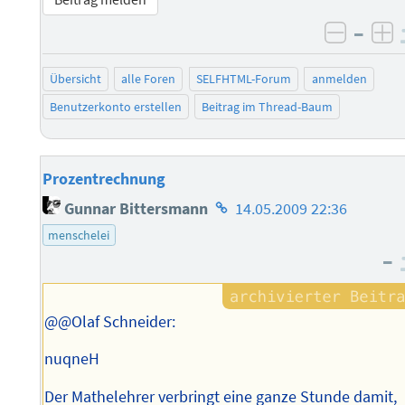
–
negati
po
Übersicht
alle Foren
SELFHTML-Forum
anmelden
Benutzerkonto erstellen
Beitrag im Thread-Baum
Prozentrechnung
Homepage
Gunnar Bittersmann
14.05.2009 22:36
des
menschelei
Autors
–
@@Olaf Schneider:
nuqneH
Der Mathelehrer verbringt eine ganze Stunde damit,