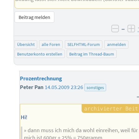
Beitrag melden
–
negati
po
Übersicht
alle Foren
SELFHTML-Forum
anmelden
Benutzerkonto erstellen
Beitrag im Thread-Baum
Prozentrechnung
Peter Pan
14.05.2009 23:26
sonstiges
Hi!
» dann muss ich mich da wohl einreihen, weil für
mich ist 600gr + 25% = 750gramm.