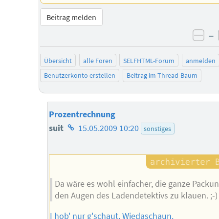
Beitrag melden
–
neg
Übersicht
alle Foren
SELFHTML-Forum
anmelden
Benutzerkonto erstellen
Beitrag im Thread-Baum
Prozentrechnung
Homepage
suit
15.05.2009 10:20
sonstiges
des
Autors
Da wäre es wohl einfacher, die ganze Packun
den Augen des Ladendetektivs zu klauen. ;-)
I hob' nur g'schaut, Wiedaschaun.