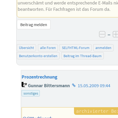
unverschämt und werde entsprechende E-Mails ni
beantworten. Für Fachfragen ist das Forum da.
Beitrag melden
–
negat
Übersicht
alle Foren
SELFHTML-Forum
anmelden
Benutzerkonto erstellen
Beitrag im Thread-Baum
Prozentrechnung
Homepage
Gunnar Bittersmann
15.05.2009 09:44
des
sonstiges
Autors