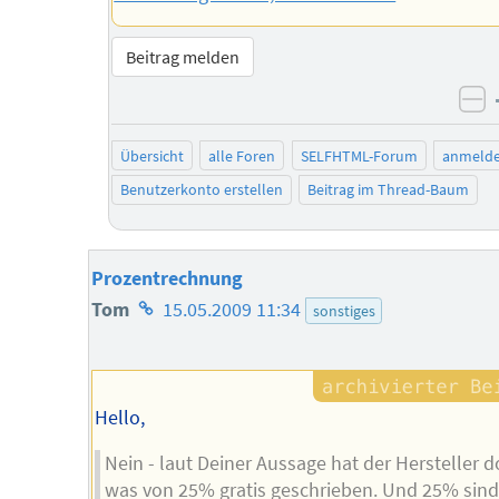
Beitrag melden
ne
Übersicht
alle Foren
SELFHTML-Forum
anmeld
Benutzerkonto erstellen
Beitrag im Thread-Baum
Prozentrechnung
Homepage
Tom
15.05.2009 11:34
sonstiges
des
Autors
Hello,
Nein - laut Deiner Aussage hat der Hersteller 
was von 25% gratis geschrieben. Und 25% sin