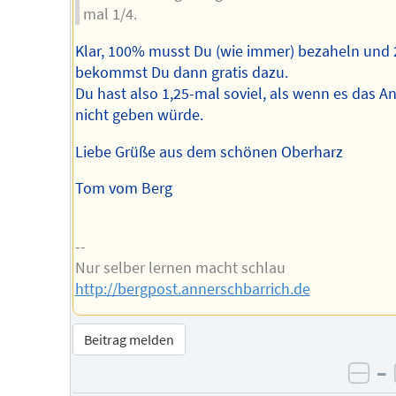
mal 1/4.
Klar, 100% musst Du (wie immer) bezaheln und
bekommst Du dann gratis dazu.
Du hast also 1,25-mal soviel, als wenn es das A
nicht geben würde.
Liebe Grüße aus dem schönen Oberharz
Tom vom Berg
--
Nur selber lernen macht schlau
http://bergpost.annerschbarrich.de
Beitrag melden
–
neg