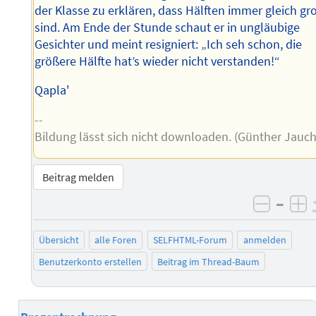
der Klasse zu erklären, dass Hälften immer gleich gr
sind. Am Ende der Stunde schaut er in ungläubige
Gesichter und meint resigniert: „Ich seh schon, die
größere Hälfte hat’s wieder nicht verstanden!“
Qapla'
--
Bildung lässt sich nicht downloaden. (Günther Jauch
Beitrag melden
–
negati
po
Übersicht
alle Foren
SELFHTML-Forum
anmelden
Benutzerkonto erstellen
Beitrag im Thread-Baum