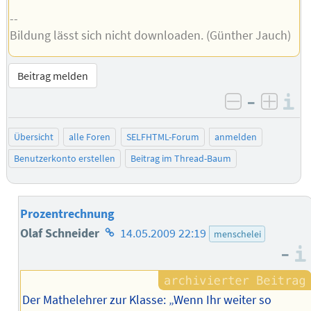
--
Bildung lässt sich nicht downloaden. (Günther Jauch)
Beitrag melden
–
I
negativ be
posit
Übersicht
alle Foren
SELFHTML-Forum
anmelden
Benutzerkonto erstellen
Beitrag im Thread-Baum
Prozentrechnung
Homepage
Olaf Schneider
14.05.2009 22:19
menschelei
–
des
Autors
Der Mathelehrer zur Klasse: „Wenn Ihr weiter so