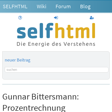
SELFHTML
Wiki
Forum
Blog
Hilfe
anmelden
Benutzerk
neuer Beitrag
Suchbegriff
Gunnar Bittersmann:
Prozentrechnung