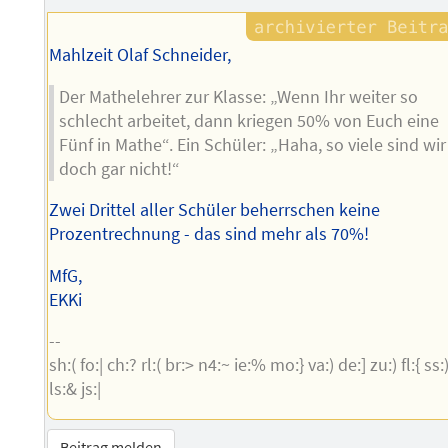
Mahlzeit Olaf Schneider,
Der Mathelehrer zur Klasse: „Wenn Ihr weiter so
schlecht arbeitet, dann kriegen 50% von Euch eine
Fünf in Mathe“. Ein Schüler: „Haha, so viele sind wir
doch gar nicht!“
Zwei Drittel aller Schüler beherrschen keine
Prozentrechnung - das sind mehr als 70%!
MfG,
EKKi
--
sh:( fo:| ch:? rl:( br:> n4:~ ie:% mo:} va:) de:] zu:) fl:{ ss:
ls:& js:|
Beitrag melden