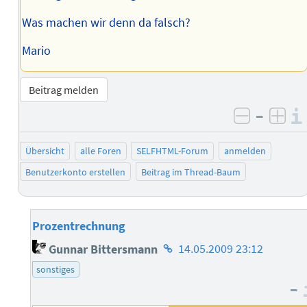
Was machen wir denn da falsch?
Mario
Beitrag melden
–
negativ 
posi
Übersicht
alle Foren
SELFHTML-Forum
anmelden
Benutzerkonto erstellen
Beitrag im Thread-Baum
Prozentrechnung
Homepage
Gunnar Bittersmann
14.05.2009 23:12
des
sonstiges
Autors
–