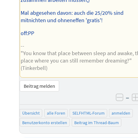
zusammen arbeiten müssen;)
Mal abgesehen davon: auch die 25/20% sind
mitnichten und ohneneffen 'gratis'!
off:PP
--
"You know that place between sleep and awake, t
place where you can still remember dreaming?"
(Tinkerbell)
Beitrag melden
–
negat
Übersicht
alle Foren
SELFHTML-Forum
anmelden
Benutzerkonto erstellen
Beitrag im Thread-Baum