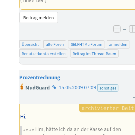
(Tinkerbell)
Beitrag melden
–
negat
Übersicht
alle Foren
SELFHTML-Forum
anmelden
Benutzerkonto erstellen
Beitrag im Thread-Baum
Prozentrechnung
Homepage
MudGuard
15.05.2009 07:09
sonstiges
des
Autors
Hi,
»» »» Hm, hätte ich da an der Kasse auf den