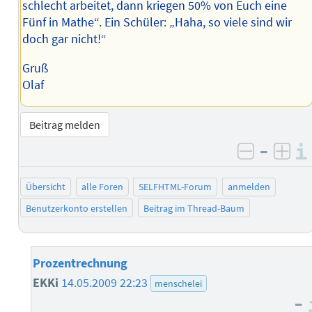
schlecht arbeitet, dann kriegen 50% von Euch eine
Fünf in Mathe“. Ein Schüler: „Haha, so viele sind wir
doch gar nicht!“
Gruß
Olaf
Beitrag melden
–
negativ 
posi
Übersicht
alle Foren
SELFHTML-Forum
anmelden
Benutzerkonto erstellen
Beitrag im Thread-Baum
Prozentrechnung
EKKi
14.05.2009 22:23
menschelei
–