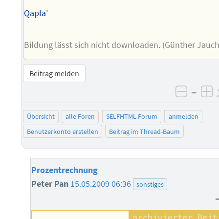
Qapla'
--
Bildung lässt sich nicht downloaden. (Günther Jauch
Beitrag melden
–
negati
po
Übersicht
alle Foren
SELFHTML-Forum
anmelden
Benutzerkonto erstellen
Beitrag im Thread-Baum
Prozentrechnung
Peter Pan
15.05.2009 06:36
sonstiges