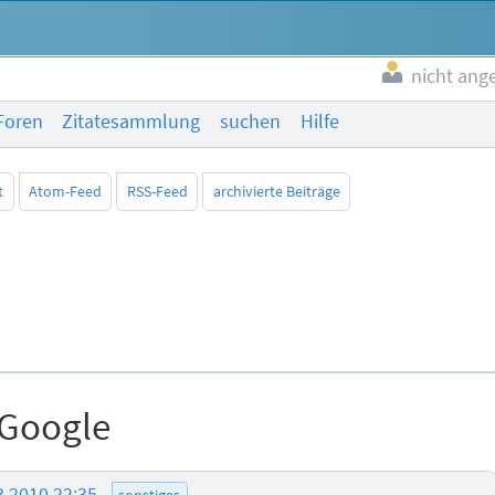
nicht ang
Foren
Zitatesammlung
suchen
Hilfe
t
Atom-Feed
RSS-Feed
archivierte Beiträge
 Google
3.2010 22:35
sonstiges