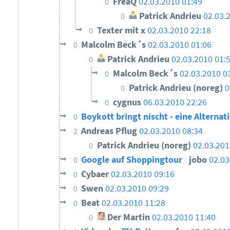
FreaQ
02.03.2010 01:49
0
Patrick Andrieu
02.03.
0
Texter mit x
02.03.2010 22:18
0
Malcolm Beck´s
02.03.2010 01:06
0
Patrick Andrieu
02.03.2010 01:
0
Malcolm Beck´s
02.03.2010 0
0
Patrick Andrieu (noreg)
0
0
cygnus
06.03.2010 22:26
0
Boykott bringt nischt - eine Alterna
0
Andreas Pflug
02.03.2010 08:34
2
Patrick Andrieu (noreg)
02.03.201
0
Google auf Shoppingtour
jobo
02.03
0
Cybaer
02.03.2010 09:16
0
Swen
02.03.2010 09:29
0
Beat
02.03.2010 11:28
0
Der Martin
02.03.2010 11:40
0