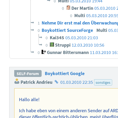
Multi
05.03.2010 19:44
0
Der Martin
05.03.2010 
0
Multi
05.03.2010 20:5
0
Nehme Dir erst mal den Überwachungs
1
Boykottiert SourceForge
Multi
05.0
0
Kai345
05.03.2010 21:03
0
Struppi
12.03.2010 10:56
0
Gunnar Bittersmann
11.03.2010 16
0
Boykottiert Google
SELF-Forum
Homepage
Patrick Andrieu
01.03.2010 22:35
sonstiges
des
Autors
Hallo alle!
Ich habe eben von einem anderen Sender auf ARD 
dieser öffentlich-rechtich-üblichen, meist über