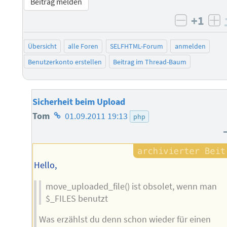
Beitrag melden
+1
negativ 
po
Übersicht
alle Foren
SELFHTML-Forum
anmelden
Benutzerkonto erstellen
Beitrag im Thread-Baum
Sicherheit beim Upload
Homepage
Tom
01.09.2011 19:13
php
des
Autors
Hello,
move_uploaded_file() ist obsolet, wenn man
$_FILES benutzt
Was erzählst du denn schon wieder für einen