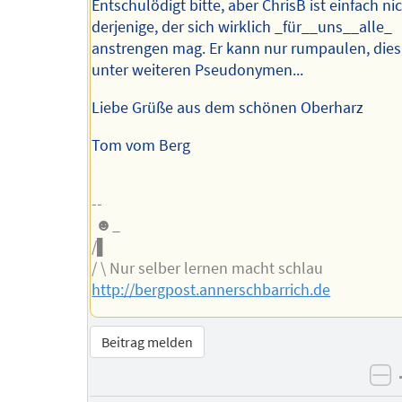
Entschulödigt bitte, aber ChrisB ist einfach ni
derjenige, der sich wirklich _für__uns__alle_
anstrengen mag. Er kann nur rumpaulen, die
unter weiteren Pseudonymen...
Liebe Grüße aus dem schönen Oberharz
Tom vom Berg
--
☻_
/▌
/ \ Nur selber lernen macht schlau
http://bergpost.annerschbarrich.de
Beitrag melden
ne