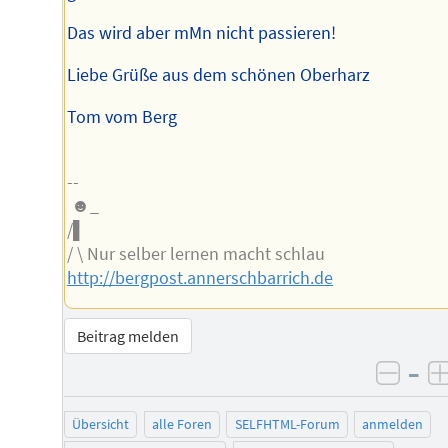
Das wird aber mMn nicht passieren!
Liebe Grüße aus dem schönen Oberharz
Tom vom Berg
--
☻_
/▌
/ \ Nur selber lernen macht schlau
http://bergpost.annerschbarrich.de
Beitrag melden
–
negat
Übersicht
alle Foren
SELFHTML-Forum
anmelden