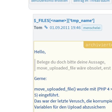
Benutzerkonto erstellen
Beitrag im Thread-Baum
$_FILES[<name>]['tmp_name']
Homepage
Tom
01.09.2011 19:46
menschelei
des
Autors
Hello,
Belege du doch bitte deine Aussage,
move_uploaded_file wäre obsolet, erst
Gerne:
move_uploaded_file() wurde mit (PHP 4 >
5) eingeführt.
Das war der letzte Verusch, die korrump
Variablen für den Upload abzusichern