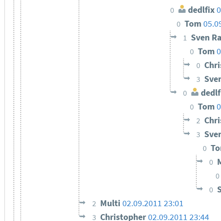
dedlfix
0
0
Tom
05.0
0
Sven R
1
Tom
0
0
Chr
0
Sve
3
dedlf
0
Tom
0
0
Chr
2
Sve
3
T
0
0
0
0
Multi
02.09.2011 23:01
2
Christopher
02.09.2011 23:44
3