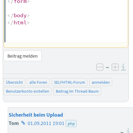
</
form
>
</
body
>
</
html
>
Beitrag melden
–
I
negativ be
posit
Übersicht
alle Foren
SELFHTML-Forum
anmelden
Benutzerkonto erstellen
Beitrag im Thread-Baum
Sicherheit beim Upload
Homepage
Tom
01.09.2011 19:01
php
–
des