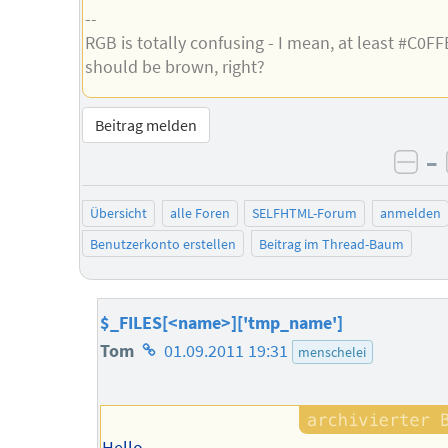
--
RGB is totally confusing - I mean, at least #C0FF
should be brown, right?
Beitrag melden
–
neg
Übersicht
alle Foren
SELFHTML-Forum
anmelden
Benutzerkonto erstellen
Beitrag im Thread-Baum
$_FILES[<name>]['tmp_name']
Homepage
Tom
01.09.2011 19:31
menschelei
des
Autors