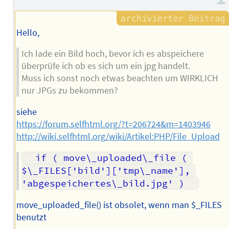
Autors
Hello,
Ich lade ein Bild hoch, bevor ich es abspeichere
überprüfe ich ob es sich um ein jpg handelt.
Muss ich sonst noch etwas beachten um WIRKLICH
nur JPGs zu bekommen?
siehe
https://forum.selfhtml.org/?t=206724&m=1403946
http://wiki.selfhtml.org/wiki/Artikel:PHP/File_Upload
  if ( move\_uploaded\_file ( 
$\_FILES['bild']['tmp\_name'], 
move_uploaded_file() ist obsolet, wenn man $_FILES
benutzt