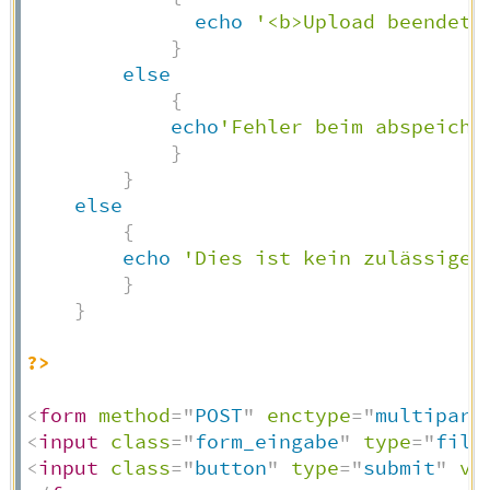
echo
'<b>Upload beendet!
}
else
{
echo
'Fehler beim abspeiche
}
}
else
{
echo
'Dies ist kein zulässiges
}
}
?>
<
form
method
=
"
POST
"
enctype
=
"
multipart
<
input
class
=
"
form_eingabe
"
type
=
"
file
<
input
class
=
"
button
"
type
=
"
submit
"
va