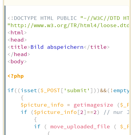
<!
DOCTYPE
HTML
PUBLIC
"-//W3C//DTD HTM
"http://www.w3.org/TR/html4/loose.dtd"
<
html
>
<
head
>
<
title
>
Bild abspeichern
</
title
>
</
head
>
<
body
>
<?php
if
(
(
isset
(
$_POST
[
'submit'
]
)
)
&&
(
!
empty
(
{
$picture_info
=
getimagesize
(
$_FI
if
(
$picture_info
[
2
]
==
2
)
// nur JP
{
if
(
move_uploaded_file
(
$_FI
{