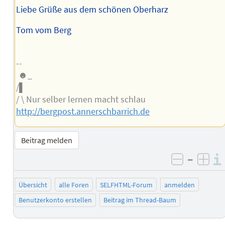
Liebe Grüße aus dem schönen Oberharz
Tom vom Berg
--
☻_
/▌
/ \ Nur selber lernen macht schlau
http://bergpost.annerschbarrich.de
Beitrag melden
–
negativ 
posi
Übersicht
alle Foren
SELFHTML-Forum
anmelden
Benutzerkonto erstellen
Beitrag im Thread-Baum