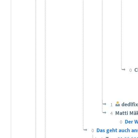
C
0
dedlfix
1
Matti Mä
4
Der W
0
Das geht auch an
0