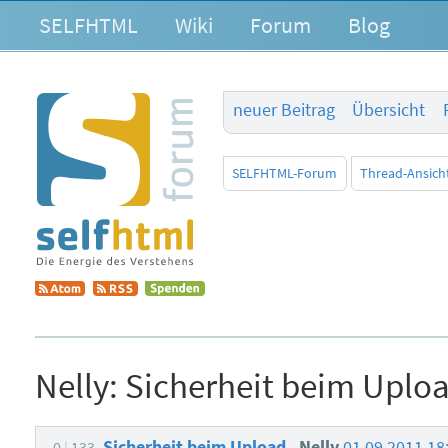
SELFHTML
Wiki
Forum
Blog
neuer Beitrag
Übersicht
SELFHTML-Forum
Thread-Ansich
Nelly:
Sicherheit beim Uplo
Sicherheit beim Upload
Nelly
01.09.2011 18
0
133