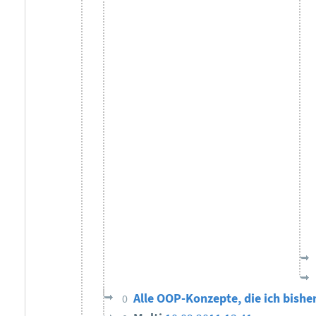
Alle OOP-Konzepte, die ich bishe
0