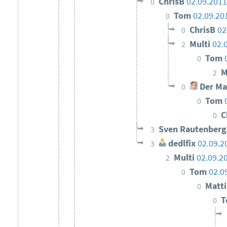
ChrisB
02.09.2011
0
Tom
02.09.20
0
ChrisB
02
0
Multi
02.
2
Tom
0
M
2
Der Ma
0
Tom
0
C
0
Sven Rautenber
3
dedlfix
02.09.2
3
Multi
02.09.2
2
Tom
02.0
0
Matti
0
0