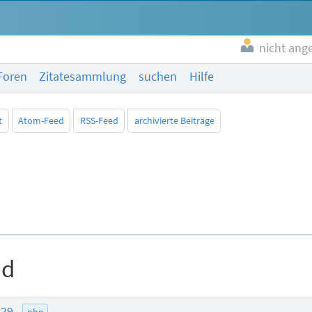
nicht ang
Foren
Zitatesammlung
suchen
Hilfe
t
Atom-Feed
RSS-Feed
archivierte Beiträge
ad
:29
php