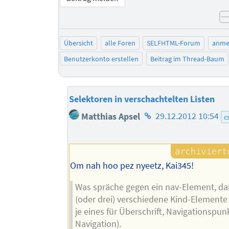
Übersicht
alle Foren
SELFHTML-Forum
anme
Benutzerkonto erstellen
Beitrag im Thread-Baum
Selektoren in verschachtelten Listen
Homepage
Matthias Apsel
29.12.2012 10:54
c
des
Autors
Om nah hoo pez nyeetz, Kai345!
Was spräche gegen ein nav-Element, da
(oder drei) verschiedene Kind-Element
je eines für Überschrift, Navigationspu
Navigation).