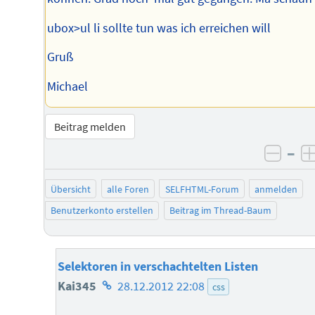
ubox>ul li sollte tun was ich erreichen will
Gruß
Michael
Beitrag melden
–
negat
Übersicht
alle Foren
SELFHTML-Forum
anmelden
Benutzerkonto erstellen
Beitrag im Thread-Baum
Selektoren in verschachtelten Listen
Homepage
Kai345
28.12.2012 22:08
css
des