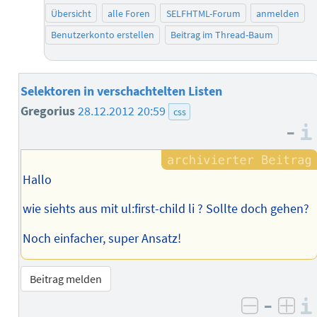
Übersicht
alle Foren
SELFHTML-Forum
anmelden
Benutzerkonto erstellen
Beitrag im Thread-Baum
Selektoren in verschachtelten Listen
Gregorius
28.12.2012 20:59
css
–
Hallo
wie siehts aus mit ul:first-child li ? Sollte doch gehen?
Noch einfacher, super Ansatz!
Beitrag melden
–
negativ 
posi