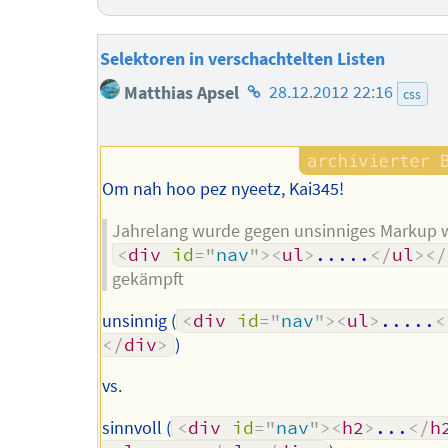
Selektoren in verschachtelten Listen
Homepage
Matthias Apsel
28.12.2012 22:16
css
des
Autors
Om nah hoo pez nyeetz, Kai345!
Jahrelang wurde gegen unsinniges Markup 
<
div
id
=
"
nav
"
>
<
ul
>
.....
</
ul
>
</
gekämpft
unsinnig (
<
div
id
=
"
nav
"
>
<
ul
>
.....
<
</
div
>
)
vs.
sinnvoll (
<
div
id
=
"
nav
"
>
<
h2
>
...
</
h