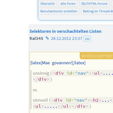
Übersicht
alle Foren
SELFHTML-Forum
Benutzerkonto erstellen
Beitrag im Thread-
Selektoren in verschachtelten Listen
Homepage
Kai345
28.12.2012 23:37
css
des
Autors
[latex]Mae govannen![/latex]
unsinnig (
<
div
id
=
"
nav
"
>
<
ul
>
...
</
div
>
)
vs.
sinnvoll (
<
div
id
=
"
nav
"
>
<
h2
>
...
<
<
ul
>
.....
</
ul
>
</
div
>
)