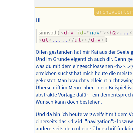
Hi
sinnvoll (
<
div
id
=
"
nav
"
>
<
h2
>
...
<
<
ul
>
.....
</
ul
>
</
div
>
)
Offen gestanden hat mir Kai aus der Seele 
Und im Grunde eigentlich auch dir. Denn g
was du mit dem eingeschlossenen <h2>...<
erreichen suchst hat mich heute die meiste 
gekostet: Man braucht vielleicht nicht zwin
Überschrift im Menü, aber - dein Beispiel ist
abstrakte Vorlage dafür - ein dementsprec
Wunsch kann doch bestehen.
Und da bin ich heute verzweifelt mit dem V
einerseits das <div id="navigation"> loszu
andererseits dem ul eine Überschriftfunkti