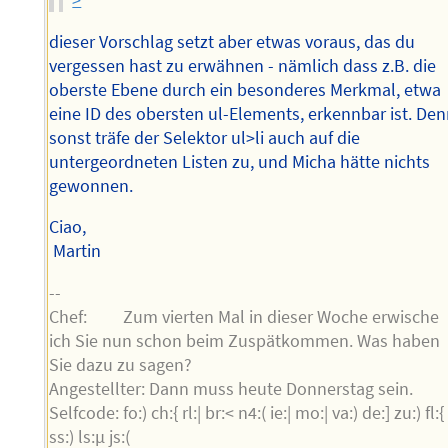
dieser Vorschlag setzt aber etwas voraus, das du
vergessen hast zu erwähnen - nämlich dass z.B. die
oberste Ebene durch ein besonderes Merkmal, etwa
eine ID des obersten ul-Elements, erkennbar ist. De
sonst träfe der Selektor ul>li auch auf die
untergeordneten Listen zu, und Micha hätte nichts
gewonnen.
Ciao,
Martin
--
Chef: Zum vierten Mal in dieser Woche erwische
ich Sie nun schon beim Zuspätkommen. Was haben
Sie dazu zu sagen?
Angestellter: Dann muss heute Donnerstag sein.
Selfcode: fo:) ch:{ rl:| br:< n4:( ie:| mo:| va:) de:] zu:) fl:{
ss:) ls:µ js:(