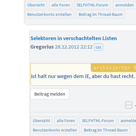
Übersicht
alle Foren
SELFHTML-Forum
anmelden
Benutzerkonto erstellen
Beitrag im Thread-Baum
Selektoren in verschachtelten Listen
Gregorius
28.12.2012 22:12
css
ist halt nur wegen dem IE, aber du hast rech
Beitrag melden
ne
Übersicht
alle Foren
SELFHTML-Forum
anmeld
Benutzerkonto erstellen
Beitrag im Thread-Baum