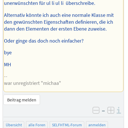
unerwünschten für ul li ul li überschreibe.
Alternativ könnte ich auch eine normale Klasse mit
den gewünschten Eigenschaften definieren, die ich
dann den Elementen der ersten Ebene zuweise.
Oder ginge das doch noch einfacher?
bye
MH
--
war unregistriert "michaa"
Beitrag melden
–
I
negativ be
posit
Übersicht
alle Foren
SELFHTML-Forum
anmelden