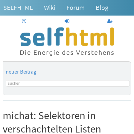
SELFHTML
Wiki
Forum
Blog
Hilfe
anmelden
Benutzerk
neuer Beitrag
Suchbegriff
michat:
Selektoren in
verschachtelten Listen