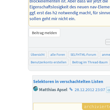
Blockelementen ist. Aber dass wir jetzt die
Eigenschaftslosigkeit des neuen nav-Eleme
ggf. erst das h2 notwendig macht, für sinnv
sollen geht mir nicht ein.
Beitrag melden
Übersicht
alle Foren
SELFHTML-Forum
anme
Benutzerkonto erstellen
Beitrag im Thread-Baum
Selektoren in verschachtelten Listen
Homepage
Matthias Apsel
28.12.2012 23:07
c
des
Autors