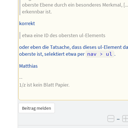
oberste Ebene durch ein besonderes Merkmal, [...
erkennbar ist.
korrekt
etwa eine ID des obersten ul-Elements
oder eben die Tatsache, dass dieses ul-Element d
oberste ist, selektiert etwa per
nav > ul
.
Matthias
--
1/z ist kein Blatt Papier.
Beitrag melden
–
negat