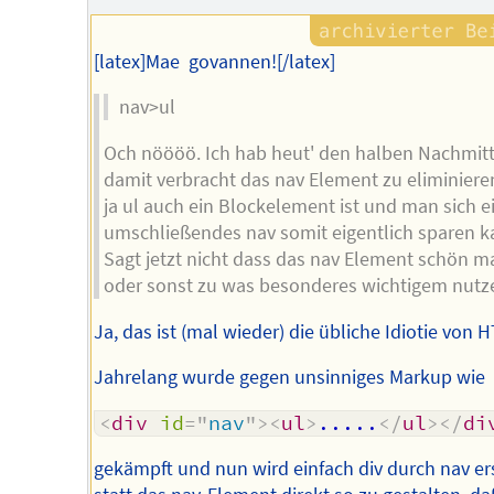
Autors
[latex]Mae govannen![/latex]
nav>ul
Och nöööö. Ich hab heut' den halben Nachmit
damit verbracht das nav Element zu eliminiere
ja ul auch ein Blockelement ist und man sich e
umschließendes nav somit eigentlich sparen k
Sagt jetzt nicht dass das nav Element schön m
oder sonst zu was besonderes wichtigem nutze 
Ja, das ist (mal wieder) die übliche Idiotie von 
Jahrelang wurde gegen unsinniges Markup wie
<
div
id
=
"
nav
"
>
<
ul
>
.....
</
ul
>
</
di
gekämpft und nun wird einfach div durch nav ers