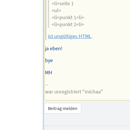
<li>seite 1
<ul>
<li>punkt 1<li>
<li>punkt 2<li>
ist ungültiges HTML
.
ja eben!
bye
MH
--
war unregistriert "michaa"
Beitrag melden