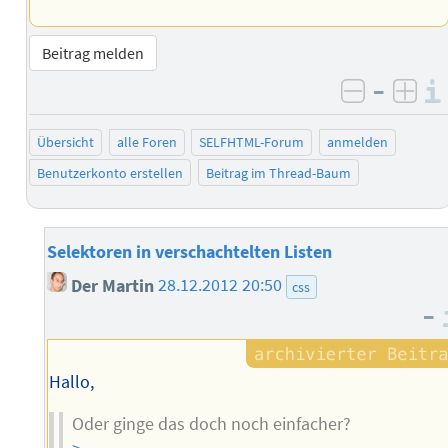
Beitrag melden
–
negativ 
posi
Übersicht
alle Foren
SELFHTML-Forum
anmelden
Benutzerkonto erstellen
Beitrag im Thread-Baum
Selektoren in verschachtelten Listen
Der Martin
28.12.2012 20:50
css
–
Hallo,
Oder ginge das doch noch einfacher?
>