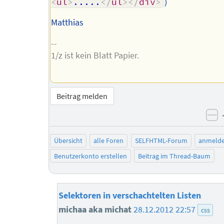
<
ul
>
.....
</
ul
>
</
div
>
)
Matthias
--
1/z ist kein Blatt Papier.
Beitrag melden
ne
Übersicht
alle Foren
SELFHTML-Forum
anmeld
Benutzerkonto erstellen
Beitrag im Thread-Baum
Selektoren in verschachtelten Listen
michaa aka michat
28.12.2012 22:57
css