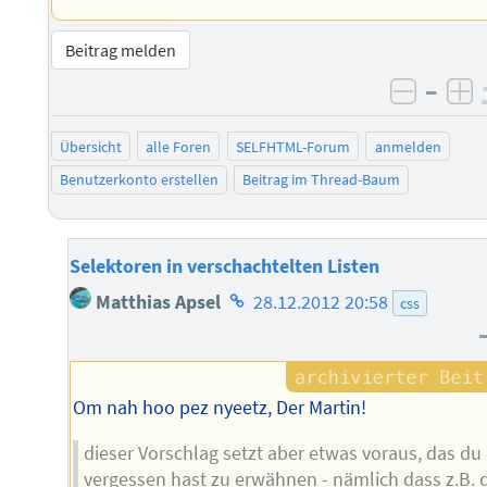
Beitrag melden
–
negati
po
Übersicht
alle Foren
SELFHTML-Forum
anmelden
Benutzerkonto erstellen
Beitrag im Thread-Baum
Selektoren in verschachtelten Listen
Homepage
Matthias Apsel
28.12.2012 20:58
css
des
Autors
Om nah hoo pez nyeetz, Der Martin!
dieser Vorschlag setzt aber etwas voraus, das du
vergessen hast zu erwähnen - nämlich dass z.B. 