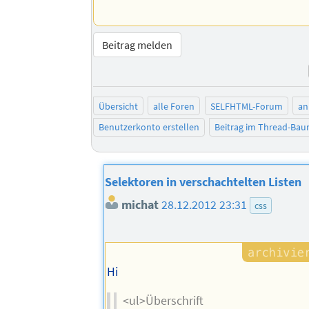
Beitrag melden
Übersicht
alle Foren
SELFHTML-Forum
an
Benutzerkonto erstellen
Beitrag im Thread-Ba
Selektoren in verschachtelten Listen
michat
28.12.2012 23:31
css
Hi
<ul>Überschrift