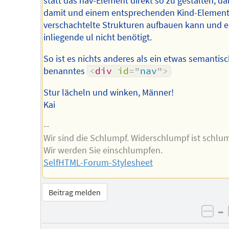
statt das nav-Element direkt so zu gestalten, d
damit und einem entsprechenden Kind-Element
verschachtelte Strukturen aufbauen kann und e
inliegende ul nicht benötigt.
So ist es nichts anderes als ein etwas semantisc
benanntes
<
div
id
=
"
nav
"
>
Stur lächeln und winken, Männer!
Kai
--
Wir sind die Schlumpf. Widerschlumpf ist schlum
Wir werden Sie einschlumpfen.
SelfHTML-Forum-Stylesheet
Beitrag melden
–
neg