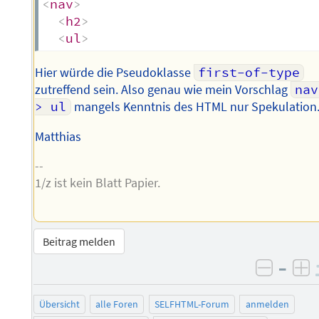
<
nav
>
<
h2
>
<
ul
>
Hier würde die Pseudoklasse
first-of-type
zutreffend sein. Also genau wie mein Vorschlag
nav 
> ul
mangels Kenntnis des HTML nur Spekulation
Matthias
--
1/z ist kein Blatt Papier.
Beitrag melden
–
negati
po
Übersicht
alle Foren
SELFHTML-Forum
anmelden