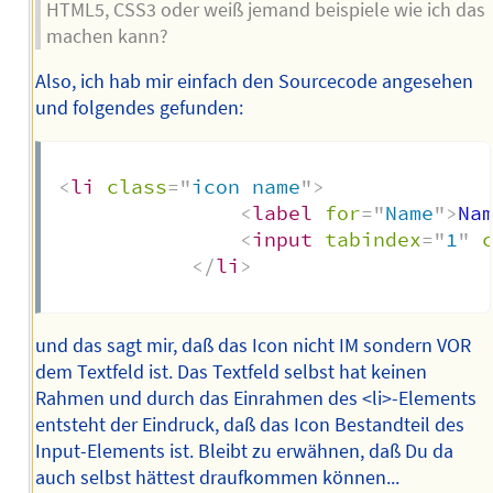
HTML5, CSS3 oder weiß jemand beispiele wie ich das
machen kann?
Also, ich hab mir einfach den Sourcecode angesehen
und folgendes gefunden:
<
li
class
=
"
icon name
"
>
<
label
for
=
"
Name
"
>
Na
<
input
tabindex
=
"
1
"
</
li
>
und das sagt mir, daß das Icon nicht IM sondern VOR
dem Textfeld ist. Das Textfeld selbst hat keinen
Rahmen und durch das Einrahmen des <li>-Elements
entsteht der Eindruck, daß das Icon Bestandteil des
Input-Elements ist. Bleibt zu erwähnen, daß Du da
auch selbst hättest draufkommen können...