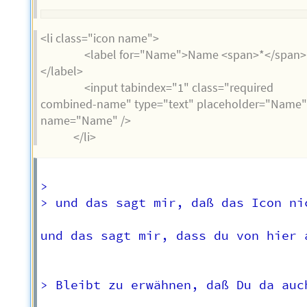
<li class="icon name">
<label for="Name">Name <span>*</span>
</label>
<input tabindex="1" class="required
combined-name" type="text" placeholder="Name
name="Name" />
</li>
>   

> und das sagt mir, daß das Icon ni
und das sagt mir, dass du von hier 
> Bleibt zu erwähnen, daß Du da auc