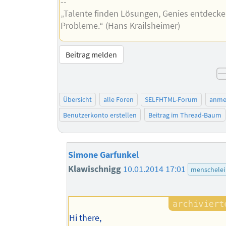
--
„Talente finden Lösungen, Genies entdeck
Probleme.“ (Hans Krailsheimer)
Beitrag melden
Übersicht
alle Foren
SELFHTML-Forum
anme
Benutzerkonto erstellen
Beitrag im Thread-Baum
Simone Garfunkel
Klawischnigg
10.01.2014 17:01
menschelei
Hi there,