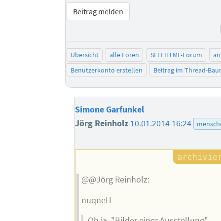
Beitrag melden
Übersicht
alle Foren
SELFHTML-Forum
an
Benutzerkonto erstellen
Beitrag im Thread-Ba
Simone Garfunkel
Jörg Reinholz
10.01.2014 16:24
mensche
@@Jörg Reinholz:
nuqneH
Oh ja. "Bilder einer Ausstellung".