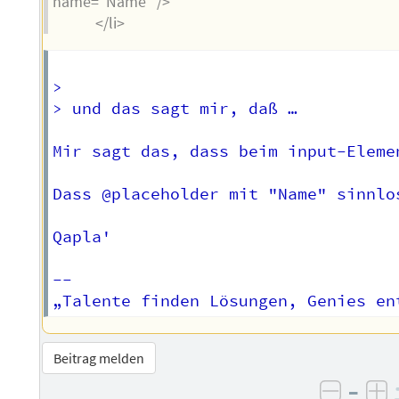
name="Name" />
</li>
>   

> und das sagt mir, daß …  

Mir sagt das, dass beim input-Eleme
Dass @placeholder mit "Name" sinnlo
Qapla'

-- 

Beitrag melden
–