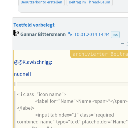
Benutzerkonto erstellen
Beitrag im Thread-Baum
Textfeld vorbelegt
Homepage
Gunnar Bittersmann
10.01.2014 14:44
css
des
–
Autors
@@Klawischnigg:
nuqneH
<li class="icon name">
<label for="Name">Name <span>*</span>
</label>
<input tabindex="1" class="required
combined-name" type="text" placeholder="Name