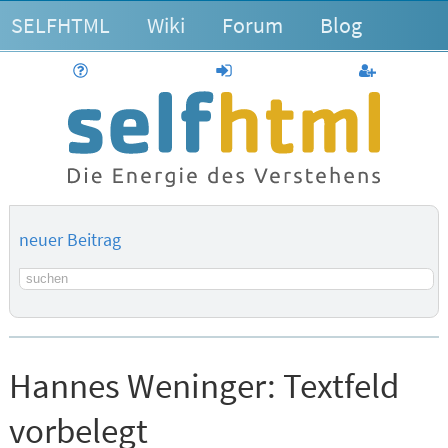
SELFHTML
Wiki
Forum
Blog
Hilfe
anmelden
Benutzerk
neuer Beitrag
Suchbegriff
Hannes Weninger:
Textfeld
vorbelegt