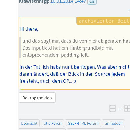
Klawischnigg
10.01.2014 14:47
css
Hi there,
und das sagt mir, dass du von hier ab geraten has
Das Inputfeld hat ein Hintergrundbild mit
entsprechendem padding-left.
In der Tat, ich habs nur überflogen. Was aber nicht
daran ändert, daß der Blick in den Source jedem
freisteht, auch dem OP... ;)
Beitrag melden
–
negat
Übersicht
alle Foren
SELFHTML-Forum
anmelden