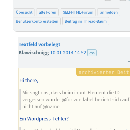
negati
po
Übersicht
alle Foren
SELFHTML-Forum
anmelden
Benutzerkonto erstellen
Beitrag im Thread-Baum
Textfeld vorbelegt
Klawischnigg
10.01.2014 14:52
css
Hi there,
Mir sagt das, dass beim input-Element die ID
vergessen wurde. @for von label bezieht sich auf 
nicht auf @name.
Ein Wordpress-Fehler?