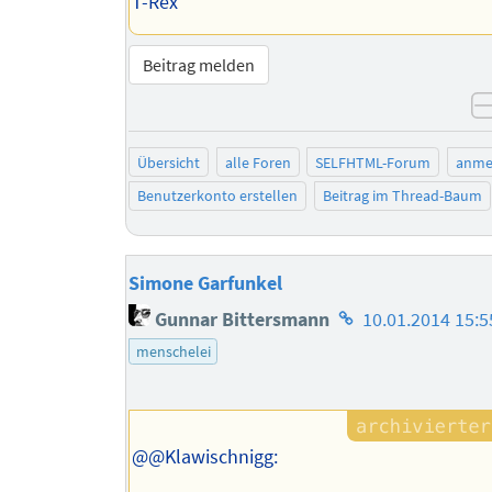
T-Rex
Beitrag melden
Übersicht
alle Foren
SELFHTML-Forum
anme
Benutzerkonto erstellen
Beitrag im Thread-Baum
Simone Garfunkel
Homepage
Gunnar Bittersmann
10.01.2014 15:5
des
menschelei
Autors
@@Klawischnigg: