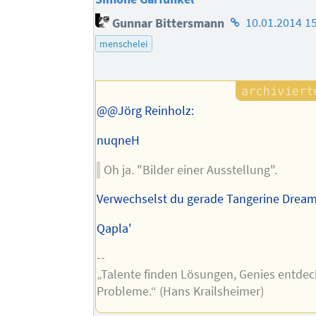
Homepage
Gunnar Bittersmann
10.01.2014 1
des
menschelei
Autors
@@Jörg Reinholz:
nuqneH
Oh ja. "Bilder einer Ausstellung".
Verwechselst du gerade Tangerine Drea
Qapla'
--
„Talente finden Lösungen, Genies entde
Probleme.“ (Hans Krailsheimer)