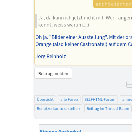
Ja, da kann ich jetzt nicht mit. Wer Tange
kennt, weiss warum...;)
Oh ja. "Bilder einer Ausstellung". Mit der o
Orange (also keiner Castronate!) auf dem C
Jörg Reinholz
Beitrag melden
Übersicht
alle Foren
SELFHTML-Forum
anme
Benutzerkonto erstellen
Beitrag im Thread-Baum
Simone Garfunkel