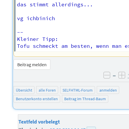
das stimmt allerdings...  

vg ichbinich  

-- 

Kleiner Tipp:  

Beitrag melden
–
negati
po
Übersicht
alle Foren
SELFHTML-Forum
anmelden
Benutzerkonto erstellen
Beitrag im Thread-Baum
Textfeld vorbelegt