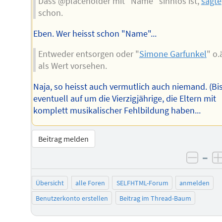
Dass @placeholder mit "Name" sinnlos ist,
sagte
schon.
Eben. Wer heisst schon "Name"...
Entweder entsorgen oder "
Simone Garfunkel
" o.
als Wert vorsehen.
Naja, so heisst auch vermutlich auch niemand. (Bi
eventuell auf um die Vierzigjährige, die Eltern mit
komplett musikalischer Fehlbildung haben...
Beitrag melden
–
negat
Übersicht
alle Foren
SELFHTML-Forum
anmelden
Benutzerkonto erstellen
Beitrag im Thread-Baum