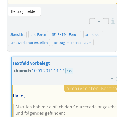
Beitrag melden
–
negativ 
posi
Übersicht
alle Foren
SELFHTML-Forum
anmelden
Benutzerkonto erstellen
Beitrag im Thread-Baum
Textfeld vorbelegt
ichbinich
10.01.2014 14:17
css
–
Hallo,
Also, ich hab mir einfach den Sourcecode angeseh
und folgendes gefunden: