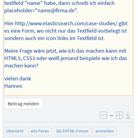
textfield "name" habe, dann schreib ich einfach
placeholder="name@firma.de".
Hier http://www.elasticsearch.com/case-studies/ gibt
es eine Form, wo nicht nur das Textfield vorbelegt ist
sondern auch ein Icon links im Textfield ist.
Meine Frage wäre jetzt, wie ich das machen kann mit
HTML5, CSS3 oder weiß jemand beispiele wie ich das
machen kann?
vielen dank
Hannes
Beitrag melden
–
I
negativ be
posit
Übersicht
alle Foren
SELFHTML-Forum
anmelden