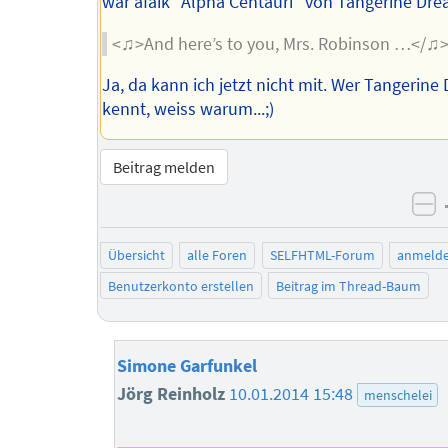
war afaik "Alpha Centauri" von Tangerine Dre
<♫>And here’s to you, Mrs. Robinson …</♫
Ja, da kann ich jetzt nicht mit. Wer Tangerin
kennt, weiss warum...;)
Beitrag melden
ne
Übersicht
alle Foren
SELFHTML-Forum
anmeld
Benutzerkonto erstellen
Beitrag im Thread-Baum
Simone Garfunkel
Jörg Reinholz
10.01.2014 15:48
menschelei