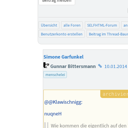
Übersicht
alle Foren
SELFHTML-Forum
an
Benutzerkonto erstellen
Beitrag im Thread-Ba
Simone Garfunkel
Homepage
Gunnar Bittersmann
10.01.2014
des
menschelei
Autors
@@Klawischnigg:
nuqneH
Wie kommen die eigentlich auf den 