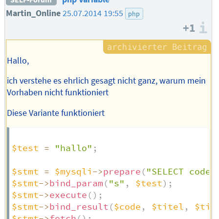
Martin_Online
25.07.2014 19:55
php
+1
I
Hallo,
ich verstehe es ehrlich gesagt nicht ganz, warum mein
Vorhaben nicht funktioniert
Diese Variante funktioniert
$test
=
"hallo"
;
$stmt
=
$mysqli
->
prepare
(
"SELECT code,
$stmt
->
bind_param
(
"s"
,
$test
)
;
$stmt
->
execute
(
)
;
$stmt
->
bind_result
(
$code
,
$titel
,
$tit
$stmt
->
fetch
(
)
;