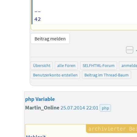
-- 

Beitrag melden
ne
Übersicht
alle Foren
SELFHTML-Forum
anmeld
Benutzerkonto erstellen
Beitrag im Thread-Baum
php Variable
Martin_Online
25.07.2014 22:01
php