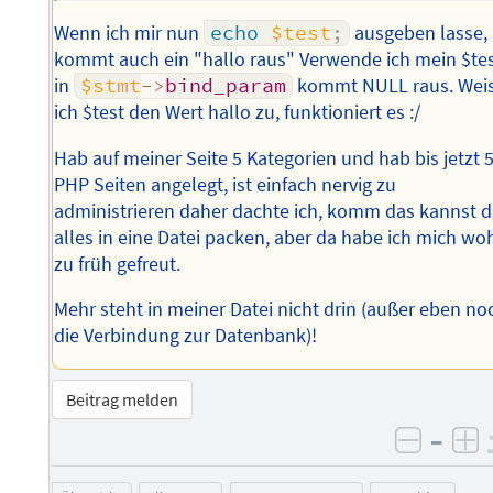
Wenn ich mir nun
echo
$test
;
ausgeben lasse,
kommt auch ein "hallo raus" Verwende ich mein $te
in
$stmt
->
bind_param
kommt NULL raus. Wei
ich $test den Wert hallo zu, funktioniert es :/
Hab auf meiner Seite 5 Kategorien und hab bis jetzt 
PHP Seiten angelegt, ist einfach nervig zu
administrieren daher dachte ich, komm das kannst 
alles in eine Datei packen, aber da habe ich mich wo
zu früh gefreut.
Mehr steht in meiner Datei nicht drin (außer eben no
die Verbindung zur Datenbank)!
Beitrag melden
–
negati
po