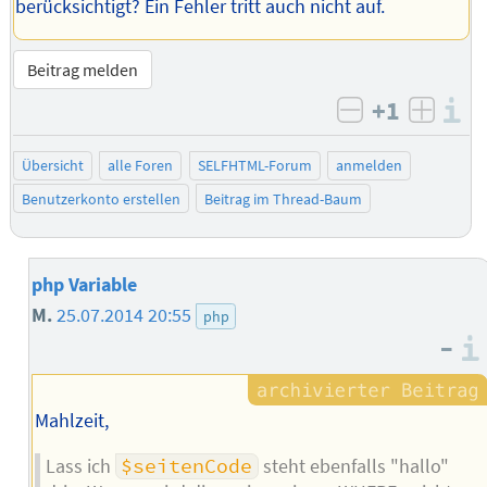
berücksichtigt? Ein Fehler tritt auch nicht auf.
Beitrag melden
+1
I
negativ bew
posit
Übersicht
alle Foren
SELFHTML-Forum
anmelden
Benutzerkonto erstellen
Beitrag im Thread-Baum
php Variable
M.
25.07.2014 20:55
php
–
Mahlzeit,
Lass ich
$seitenCode
steht ebenfalls "hallo"