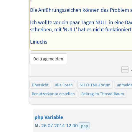
Die Anführungszeichen können das Problem s
Ich wollte vor ein paar Tagen NULL in eine D
schreiben, mit 'NULL' hat es nicht funktioniert
Linuchs
Beitrag melden
ne
Übersicht
alle Foren
SELFHTML-Forum
anmeld
Benutzerkonto erstellen
Beitrag im Thread-Baum
php Variable
M.
26.07.2014 12:00
php