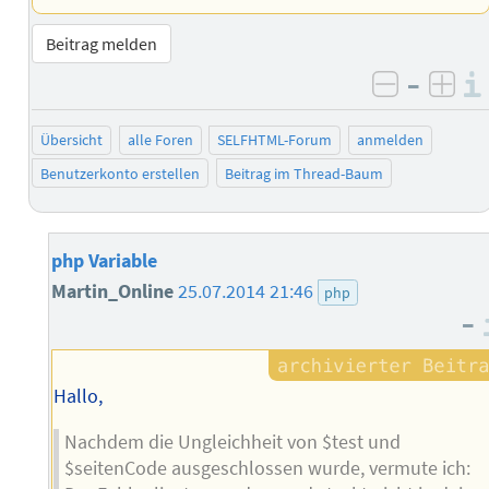
Beitrag melden
–
negativ 
posi
Übersicht
alle Foren
SELFHTML-Forum
anmelden
Benutzerkonto erstellen
Beitrag im Thread-Baum
php Variable
Martin_Online
25.07.2014 21:46
php
–
Hallo,
Nachdem die Ungleichheit von $test und
$seitenCode ausgeschlossen wurde, vermute ich: