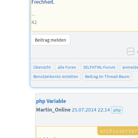
Frechheit.
--
42
Beitrag melden
ne
Übersicht
alle Foren
SELFHTML-Forum
anmeld
Benutzerkonto erstellen
Beitrag im Thread-Baum
php Variable
Martin_Online
25.07.2014 22:14
php