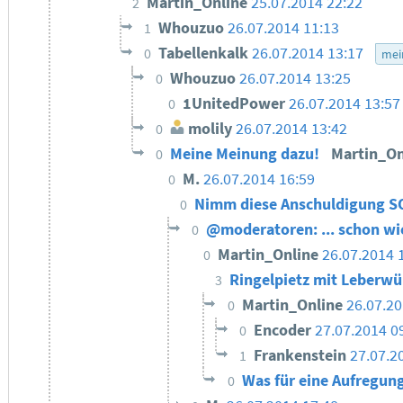
Martin_Online
25.07.2014 22:22
2
Whouzuo
26.07.2014 11:13
1
Tabellenkalk
26.07.2014 13:17
0
mei
Whouzuo
26.07.2014 13:25
0
1UnitedPower
26.07.2014 13:57
0
molily
26.07.2014 13:42
0
Meine Meinung dazu!
Martin_O
0
M.
26.07.2014 16:59
0
Nimm diese Anschuldigung S
0
@moderatoren: ... schon wie
0
Martin_Online
26.07.2014 
0
Ringelpietz mit Leberw
3
Martin_Online
26.07.20
0
Encoder
27.07.2014 0
0
Frankenstein
27.07.2
1
Was für eine Aufregung
0