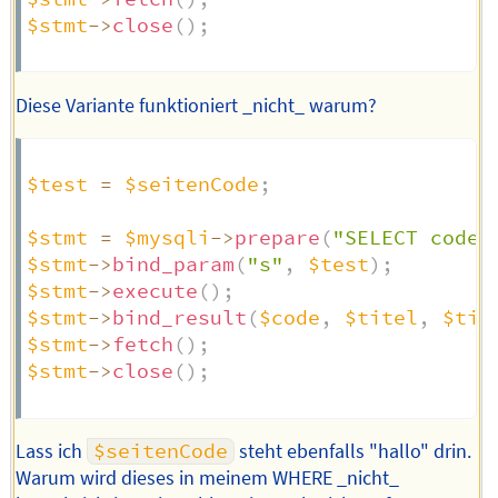
$stmt
->
close
(
)
;
Diese Variante funktioniert _nicht_ warum?
$test
=
$seitenCode
;
$stmt
=
$mysqli
->
prepare
(
"SELECT code,
$stmt
->
bind_param
(
"s"
,
$test
)
;
$stmt
->
execute
(
)
;
$stmt
->
bind_result
(
$code
,
$titel
,
$tit
$stmt
->
fetch
(
)
;
$stmt
->
close
(
)
;
Lass ich
$seitenCode
steht ebenfalls "hallo" drin.
Warum wird dieses in meinem WHERE _nicht_