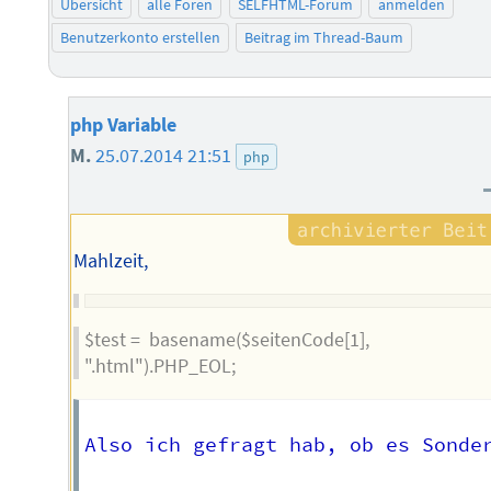
Übersicht
alle Foren
SELFHTML-Forum
anmelden
Benutzerkonto erstellen
Beitrag im Thread-Baum
php Variable
M.
25.07.2014 21:51
php
Mahlzeit,
$test = basename($seitenCode[1],
".html").PHP_EOL;
Also ich gefragt hab, ob es Sonde