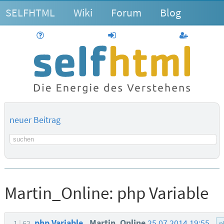
SELFHTML
Wiki
Forum
Blog
Hilfe
anmelden
Benutzerk
neuer Beitrag
Suchbegriff
Martin_Online:
php Variable
php Variable
Martin_Online
25.07.2014 19:55
1
62
p