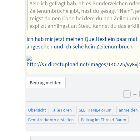
Also ich gefragt hab, ob es Sonderzeichen ode
Zeilenumbrüche gibt, hast du gesagt "Nein", je
zeigst du nen Code bei dem du nen Zeilenumb
explizit anhängst an $test. Kannst du das erkl
ich hab mir jetzt meinen Quelltext ein paar mal
angesehen und ich sehe kein Zeilenumbruch
Beitrag melden
–
neg
Übersicht
alle Foren
SELFHTML-Forum
anmelden
Benutzerkonto erstellen
Beitrag im Thread-Baum