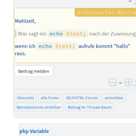
–
Mahlzeit,
Was sagt ein
echo
$test
;
nach der Zuweisung
wenn ich
echo
$test
;
aufrufe kommt "hallo"
raus.
Beitrag melden
–
negati
po
Übersicht
alle Foren
SELFHTML-Forum
anmelden
Benutzerkonto erstellen
Beitrag im Thread-Baum
php Variable