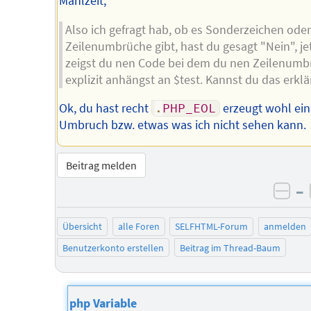
Mahlzeit,
Also ich gefragt hab, ob es Sonderzeichen ode
Zeilenumbrüche gibt, hast du gesagt "Nein", je
zeigst du nen Code bei dem du nen Zeilenumb
explizit anhängst an $test. Kannst du das erkl
Ok, du hast recht
.
PHP_EOL
erzeugt wohl ein
Umbruch bzw. etwas was ich nicht sehen kann.
Beitrag melden
–
neg
Übersicht
alle Foren
SELFHTML-Forum
anmelden
Benutzerkonto erstellen
Beitrag im Thread-Baum
php Variable