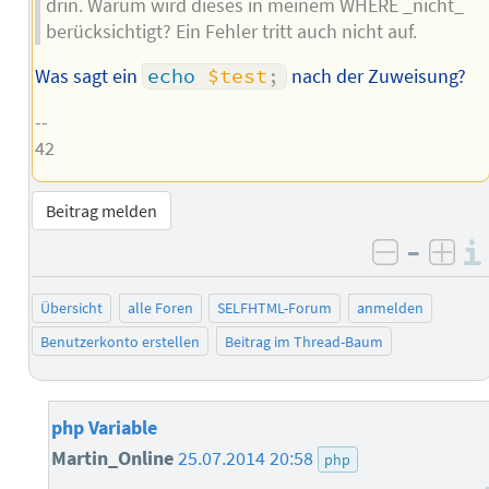
drin. Warum wird dieses in meinem WHERE _nicht_
berücksichtigt? Ein Fehler tritt auch nicht auf.
Was sagt ein
echo
$test
;
nach der Zuweisung?
--
42
Beitrag melden
–
negativ 
posi
Übersicht
alle Foren
SELFHTML-Forum
anmelden
Benutzerkonto erstellen
Beitrag im Thread-Baum
php Variable
Martin_Online
25.07.2014 20:58
php