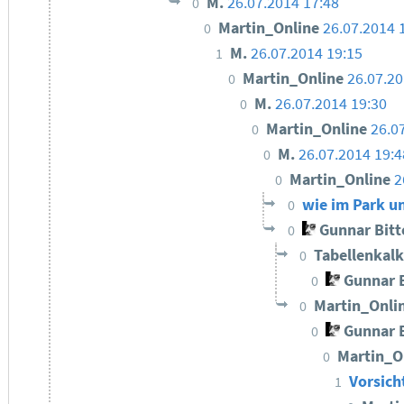
M.
26.07.2014 17:48
0
Martin_Online
26.07.2014 
0
M.
26.07.2014 19:15
1
Martin_Online
26.07.20
0
M.
26.07.2014 19:30
0
Martin_Online
26.0
0
M.
26.07.2014 19:4
0
Martin_Online
2
0
wie im Park un
0
Gunnar Bit
0
Tabellenkal
0
Gunnar 
0
Martin_Onli
0
Gunnar 
0
Martin_O
0
Vorsich
1