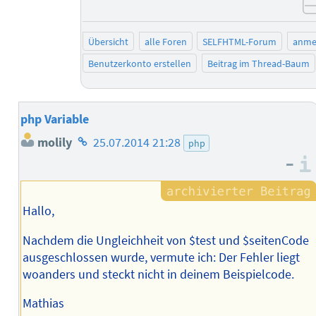
Übersicht
alle Foren
SELFHTML-Forum
anme
Benutzerkonto erstellen
Beitrag im Thread-Baum
php Variable
Homepage
molily
25.07.2014 21:28
php
des
–
Autors
Hallo,
Nachdem die Ungleichheit von $test und $seitenCode
ausgeschlossen wurde, vermute ich: Der Fehler liegt
woanders und steckt nicht in deinem Beispielcode.
Mathias