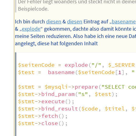
Der Fehler liegt woanders und steckt nicht in dein
Beispielcode.
Ich bin durch
diesen
&
diesen
Eintrag auf „
basename
& „
explode
“ gekommen, dachte also damit könnte i
meine Seiten reduzieren. Also habe ich eine neue Da
angelegt, diese hat folgenden Inhalt
$seitenCode
=
explode
(
"/"
,
$_SERVER
$test
=
basename
(
$seitenCode
[
1
]
,
"
$stmt
=
$mysqli
->
prepare
(
"SELECT co
$stmt
->
bind_param
(
"s"
,
$test
)
;
$stmt
->
execute
(
)
;
$stmt
->
bind_result
(
$code
,
$titel
,
$
$stmt
->
fetch
(
)
;
$stmt
->
close
(
)
;