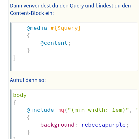
Dann verwendest du den Query und bindest du den
Content-Block ein:
@media
#{$query}
{
@content
;
}
}
Aufruf dann so:
{
@include
mq
(
"(min-width: 1em)"
,
{
background
:
 rebeccapurple
;
}