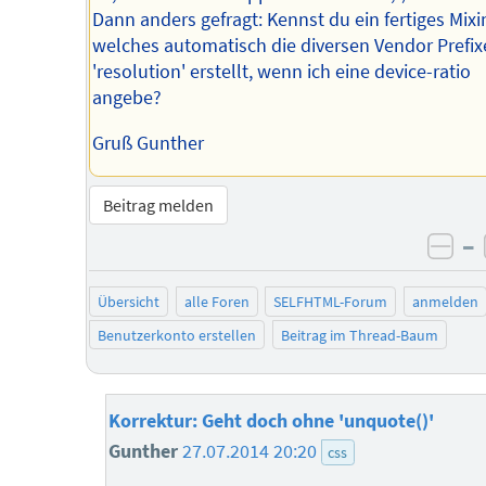
Dann anders gefragt: Kennst du ein fertiges Mixi
welches automatisch die diversen Vendor Prefi
'resolution' erstellt, wenn ich eine device-ratio
angebe?
Gruß Gunther
Beitrag melden
–
neg
Übersicht
alle Foren
SELFHTML-Forum
anmelden
Benutzerkonto erstellen
Beitrag im Thread-Baum
Korrektur: Geht doch ohne 'unquote()'
Gunther
27.07.2014 20:20
css