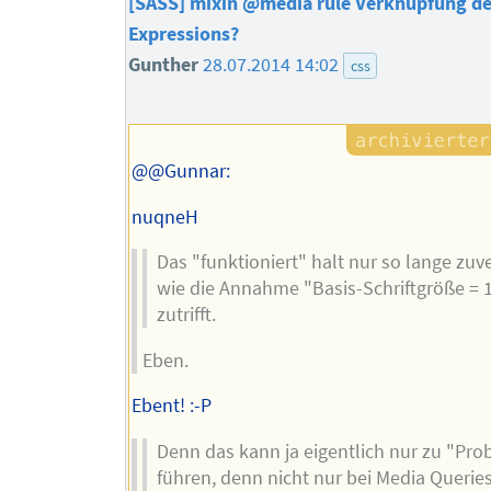
[SASS] mixin @media rule Verknüpfung de
Expressions?
Gunther
28.07.2014 14:02
css
@@Gunnar:
nuqneH
Das "funktioniert" halt nur so lange zuve
wie die Annahme "Basis-Schriftgröße = 
zutrifft.
Eben.
Ebent! :-P
Denn das kann ja eigentlich nur zu "Pr
führen, denn nicht nur bei Media Querie