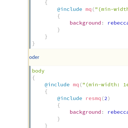
{
@include
mq
(
"(min-widt
{
background
:
 rebecc
}
}
}
oder
{
@include
mq
(
"(min-width: 1
{
@include
resmq
(
2
)
{
background
:
 rebecc
}
}