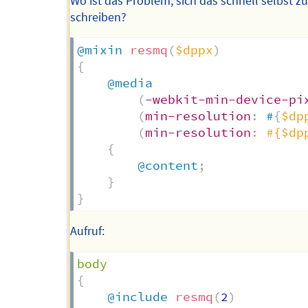
Wo ist das Problem, sich das schnell selbst z
schreiben?
@mixin
resmq
(
$dppx
)
{
@media
(
-webkit-min-device-pi
(
min-resolution
:
 #
{
$dp
(
min-resolution
:
#{$dp
{
@content
;
}
}
Aufruf:
{
@include
resmq
(
2
)