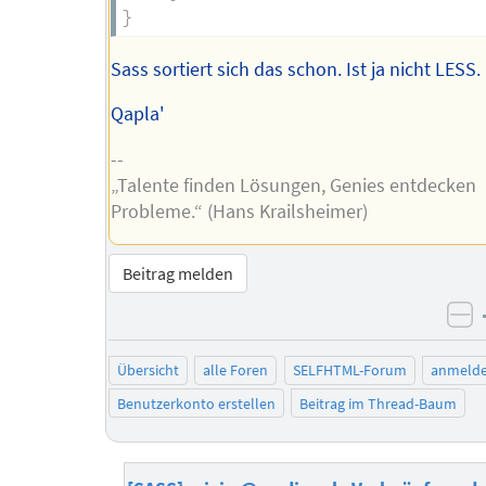
}
Sass sortiert sich das schon. Ist ja nicht LESS.
Qapla'
--
„Talente finden Lösungen, Genies entdecken
Probleme.“ (Hans Krailsheimer)
Beitrag melden
ne
Übersicht
alle Foren
SELFHTML-Forum
anmeld
Benutzerkonto erstellen
Beitrag im Thread-Baum