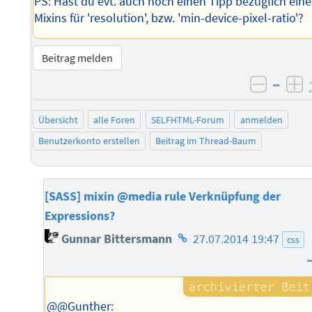
PS: Hast du evt. auch noch einen Tipp bezüglich eine
Mixins für 'resolution', bzw. 'min-device-pixel-ratio'?
Beitrag melden
–
negati
po
Übersicht
alle Foren
SELFHTML-Forum
anmelden
Benutzerkonto erstellen
Beitrag im Thread-Baum
[SASS] mixin @media rule Verknüpfung der
Expressions?
Homepage
Gunnar Bittersmann
27.07.2014 19:47
css
des
Autors
@@Gunther: