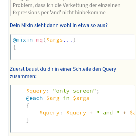
Problem, dass ich die Verkettung der einzelnen
Expressions per 'and' nicht hinbekomme.
Dein Mixin sieht dann wohl in etwa so aus?
@mixin
mq
(
$args
...
)
{
Zuerst baust du dir in einer Schleife den Query
zusammen:
$query
:
"only screen"
;
@each
$arg
 in 
$args
{
$query
:
$query
+
" and "
+
$
}