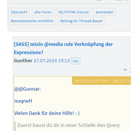
negativ b
posi
Übersicht
alle Foren
SELFHTML-Forum
anmelden
Benutzerkonto erstellen
Beitrag im Thread-Baum
[SASS] mixin @media rule Verknüpfung der
Expressions?
Gunther
27.07.2014 19:13
css
–
@@Gunnar:
nuqneH
Vielen Dank für deine Hilfe! :-)
Zuerst baust du dir in einer Schleife den Query