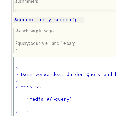
zusammen:
@each $arg in $args
{
$query: $query + " and " + $arg;
}
>   

> Dann verwendest du den Query und 
> 	  

> ~~~scss

	@media #{$query}  

> 	{  
