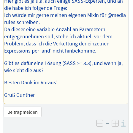
Hier gibt es ja u.a. auch einige SASS-Experten, und an
die habe ich folgende Frage:
Ich würde mir gerne meinen eigenen Mixin für @media
rules schreiben.
Da dieser eine variable Anzahl an Parametern
entgegennehmen soll, stehe ich aktuell vor dem
Problem, dass ich die Verkettung der einzelnen
Expressions per 'and' nicht hinbekomme.
Gibt es dafür eine Lösung (SASS >= 3.3), und wenn ja,
wie sieht die aus?
Besten Dank im Voraus!
Gruß Gunther
Beitrag melden
–
I
negativ be
posit