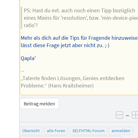
PS: Hast du evt. auch noch einen Tipp bezüglich
eines Mixins für 'resolution', bzw. 'min-device-pixe
ratio'?
Mehr als dich auf die Tips für Fragende hinzuweis
lässt diese Frage jetzt aber nicht zu. ;-)
Qapla'
--
„Talente finden Lösungen, Genies entdecken
Probleme.“ (Hans Krailsheimer)
Beitrag melden
–
negat
Übersicht
alle Foren
SELFHTML-Forum
anmelden