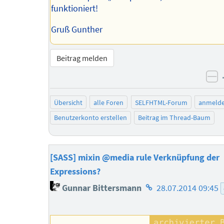
funktioniert!
Gruß Gunther
Beitrag melden
ne
Übersicht
alle Foren
SELFHTML-Forum
anmeld
Benutzerkonto erstellen
Beitrag im Thread-Baum
[SASS] mixin @media rule Verknüpfung der
Expressions?
Homepage
Gunnar Bittersmann
28.07.2014 09:45
des
Autors