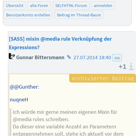
Übersicht
alle Foren
SELFHTML-Forum
anmelden
Benutzerkonto erstellen
Beitrag im Thread-Baum
[SASS] mixin @media rule Verknüpfung der
Expressions?
Homepage
Gunnar Bittersmann
27.07.2014 18:40
css
des
+1
Autors
@@Gunther:
nuqneH
Ich würde mir gerne meinen eigenen Mixin für
@media rules schreiben.
Da dieser eine variable Anzahl an Parametern
entgegennehmen soll, stehe ich aktuell vor dem