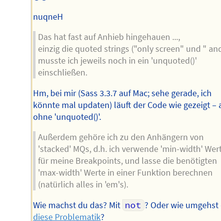
nuqneH
Das hat fast auf Anhieb hingehauen ...,
einzig die quoted strings ("only screen" und " and
musste ich jeweils noch in ein 'unquoted()'
einschließen.
Hm, bei mir (Sass 3.3.7 auf Mac; sehe gerade, ich
könnte mal updaten) läuft der Code wie gezeigt –
ohne 'unquoted()'.
Außerdem gehöre ich zu den Anhängern von
'stacked' MQs, d.h. ich verwende 'min-width' Wer
für meine Breakpoints, und lasse die benötigten
'max-width' Werte in einer Funktion berechnen
(natürlich alles in 'em's).
Wie machst du das? Mit
not
? Oder wie umgehst
diese Problematik
?