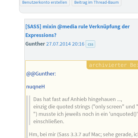
Benutzerkonto erstellen
Beitrag im Thread-Baum
[SASS] mixin @media rule Verknüpfung der
Expressions?
Gunther
27.07.2014 20:16
css
@@Gunther:
nuqneH
Das hat fast auf Anhieb hingehauen ...,
einzig die quoted strings ("only screen" und 
") musste ich jeweils noch in ein 'unquoted()'
einschließen.
Hm, bei mir (Sass 3.3.7 auf Mac; sehe gerade, i