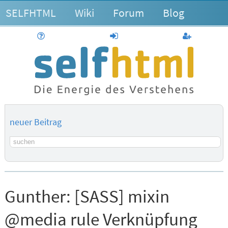
SELFHTML
Wiki
Forum
Blog
Hilfe
anmelden
Benutzerk
neuer Beitrag
Suchbegriff
Gunther:
[SASS] mixin
@media rule Verknüpfung