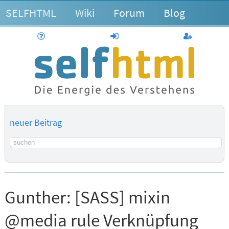
SELFHTML
Wiki
Forum
Blog
Hilfe
anmelden
Benutzerk
neuer Beitrag
Suchbegriff
Gunther:
[SASS] mixin
@media rule Verknüpfung