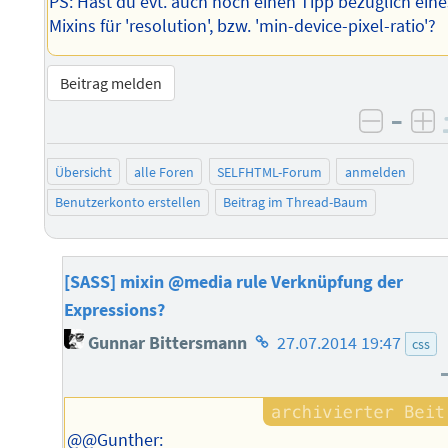
PS: Hast du evt. auch noch einen Tipp bezüglich eine
Mixins für 'resolution', bzw. 'min-device-pixel-ratio'?
Beitrag melden
–
negati
po
Übersicht
alle Foren
SELFHTML-Forum
anmelden
Benutzerkonto erstellen
Beitrag im Thread-Baum
[SASS] mixin @media rule Verknüpfung der
Expressions?
Homepage
Gunnar Bittersmann
27.07.2014 19:47
css
des
Autors
@@Gunther: