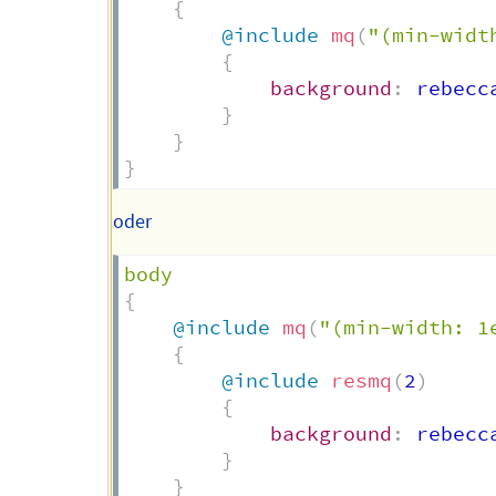
{
@include
mq
(
"(min-widt
{
background
:
 rebecc
}
}
}
oder
{
@include
mq
(
"(min-width: 1
{
@include
resmq
(
2
)
{
background
:
 rebecc
}
}