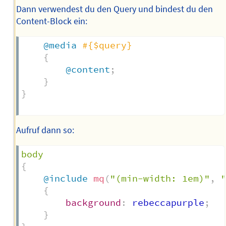
Dann verwendest du den Query und bindest du den
Content-Block ein:
@media
#{$query}
{
@content
;
}
}
Aufruf dann so:
{
@include
mq
(
"(min-width: 1em)"
,
{
background
:
 rebeccapurple
;
}