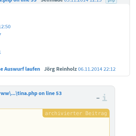
12:50
7
1
ne Auswurf laufen
Jörg Reinholz
06.11.2014 22:12
www\...\tina.php on line 53
–
Informa