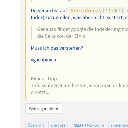
Du versuchst auf
$deinArray
[
'lnk'
]
Index) zuzugreifen, was aber nicht existiert,
Genauso findet google die Indexierung nich
die Seite von der Ethik.
Muss ich das verstehen?
vg ichbinich
--
Kleiner Tipp:
Tofu schmeckt am besten, wenn man es kurz 
ersetzt...
Beitrag melden
Übersicht
alle Foren
SELFHTML-Forum
anmelden