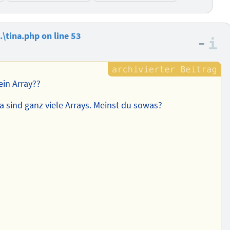
.\tina.php on line 53
–
I
 ein Array??
da sind ganz viele Arrays. Meinst du sowas?