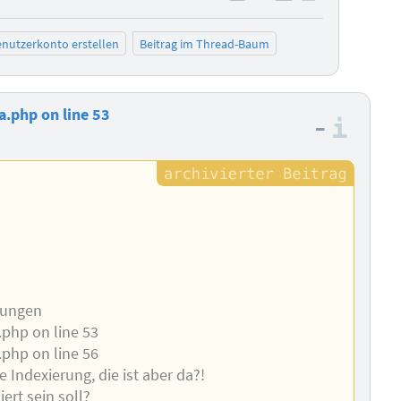
negativ bewerten
positiv bewe
nutzerkonto erstellen
Beitrag im Thread-Baum
a.php on line 53
–
Info
dungen
..php on line 53
..php on line 56
 Indexierung, die ist aber da?!
iert sein soll?