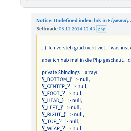
Notice: Undefined index: lnk in E:\www\..
Selfmade
05.11.2014 12:43
php
:-( Ich versteh grad nicht viel ... was inst
aber ich hab mal in die Php geschaut... 
private $bindings = array(
'{_BOTTOM_}' => null,
'{_CENTER_}' => null,
'{_FOOT_}' => null,
'{_HEAD_}' => null,
'{_LEFT_}' => null,
'{_RIGHT_}' => null,
'{_TOP_}' => null,
'{_WEAR_}' => null