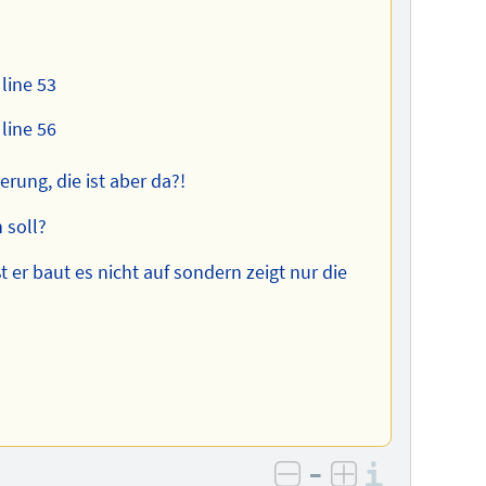
 line 53
 line 56
rung, die ist aber da?!
n soll?
 er baut es nicht auf sondern zeigt nur die
–
Informa