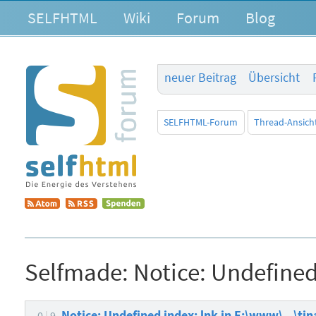
SELFHTML
Wiki
Forum
Blog
neuer Beitrag
Übersicht
SELFHTML-Forum
Thread-Ansich
Selfmade:
Notice: Undefined 
Notice: Undefined index: lnk in E:\www\...\tin
0
9