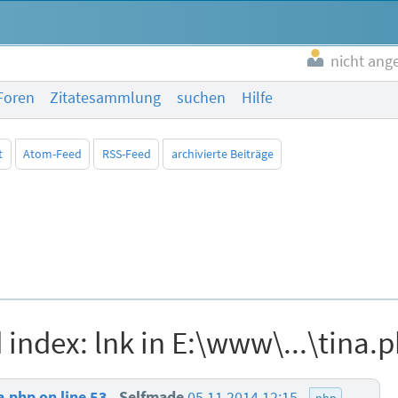
nicht ang
Foren
Zitatesammlung
suchen
Hilfe
t
Atom-Feed
RSS-Feed
archivierte Beiträge
index: lnk in E:\www\...\tina.p
a.php on line 53
Selfmade
05.11.2014 12:15
php