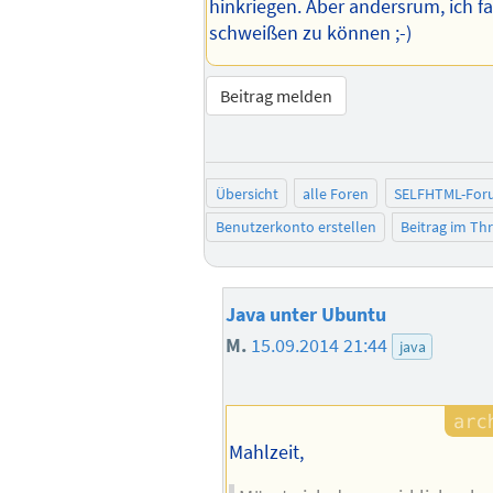
hinkriegen. Aber andersrum, ich 
schweißen zu können ;-)
Beitrag melden
Übersicht
alle Foren
SELFHTML-For
Benutzerkonto erstellen
Beitrag im T
Java unter Ubuntu
M.
15.09.2014 21:44
java
Mahlzeit,