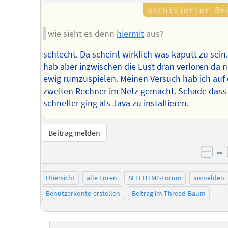
wie sieht es denn
hiermit
aus?
schlecht. Da scheint wirklich was kaputt zu sein.
hab aber inzwischen die Lust dran verloren da 
ewig rumzuspielen. Meinen Versuch hab ich auf
zweiten Rechner im Netz gemacht. Schade dass
schneller ging als Java zu installieren.
Beitrag melden
–
neg
Übersicht
alle Foren
SELFHTML-Forum
anmelden
Benutzerkonto erstellen
Beitrag im Thread-Baum