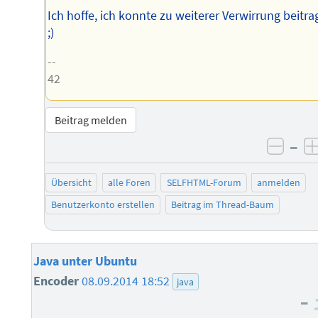
Ich hoffe, ich konnte zu weiterer Verwirrung beitr
;)
--
42
Beitrag melden
–
negat
Übersicht
alle Foren
SELFHTML-Forum
anmelden
Benutzerkonto erstellen
Beitrag im Thread-Baum
Java unter Ubuntu
Encoder
08.09.2014 18:52
java
–