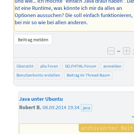
und wie... ich möchte "einfach Java drauf haben". Da
ist eine Runtime, was könnte ich mir da alles an
Optionen aussuchen? Die soll einfach funktionieren,
bei mir so wie bei allen anderen.
Beitrag melden
–
negati
po
Übersicht
alle Foren
SELFHTML-Forum
anmelden
Benutzerkonto erstellen
Beitrag im Thread-Baum
Java unter Ubuntu
Robert B.
08.09.2014 19:34
java