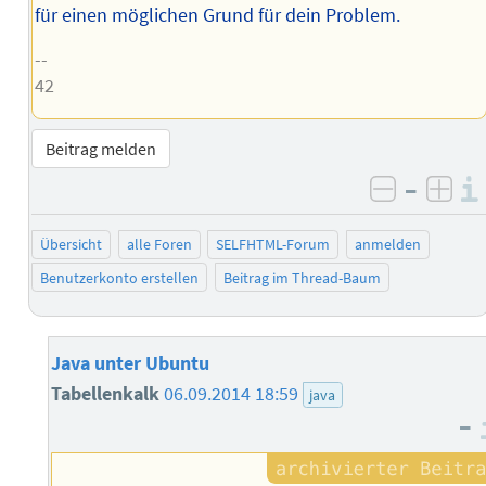
für einen möglichen Grund für dein Problem.
--
42
Beitrag melden
–
negativ 
posi
Übersicht
alle Foren
SELFHTML-Forum
anmelden
Benutzerkonto erstellen
Beitrag im Thread-Baum
Java unter Ubuntu
Tabellenkalk
06.09.2014 18:59
java
–