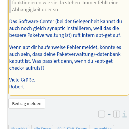
funktionieren wie sie da stehen. Immer fehlt eine
Abhängigkeit oder so.
Das Software-Center (bei der Gelegenheit kannst du
auch noch gleich synaptic installieren, weil das die
bessere Paketverwaltung ist) ruft intern apt-get auf.
Wenn apt dir haufenweise Fehler meldet, könnte es
auch sein, dass deine Paketverwaltung/-datenbank
kaputt ist. Was passiert denn, wenn du »apt-get
check« aufrufst?
Viele Grüße,
Robert
Beitrag melden
–
negativ 
posi
Übersicht
alle Foren
SELFHTML-Forum
anmelden