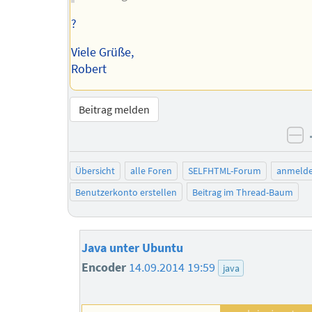
?
Viele Grüße,
Robert
Beitrag melden
ne
Übersicht
alle Foren
SELFHTML-Forum
anmeld
Benutzerkonto erstellen
Beitrag im Thread-Baum
Java unter Ubuntu
Encoder
14.09.2014 19:59
java