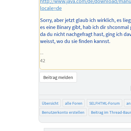
http://www.java.com/de/download/manu
locale=de
Sorry, aber jetzt glaub ich wirklich, es lieg
es eine Binary gibt, hab ich dir shconmal
da du nicht nachgefragt hast, ging ich da
weisst, wo du sie finden kannst.
--
42
Beitrag melden
Übersicht
alle Foren
SELFHTML-Forum
an
Benutzerkonto erstellen
Beitrag im Thread-Ba