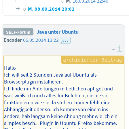
M.
16.09.2014 22:46
0
M.
08.09.2014 20:02
0
Java unter Ubuntu
SELF-Forum
Encoder
06.09.2014 13:22
java
–
I
Hallo
Ich will seit 2 Stunden Java auf Ubuntu als
Browserplugin installieren.
Ich finde nur Anleitungen mit etlichen apt-get und
was-weiß-ich noch alles für Befehlen, die nie so
funktionieren wie sie da stehen. Immer fehlt eine
Abhängigkeit oder so. Ich komme von einem ins
andere, hab langsam keine Ahnung mehr wie ich ein
simples besch... Plugin in Ubuntu Firefox bekomme.