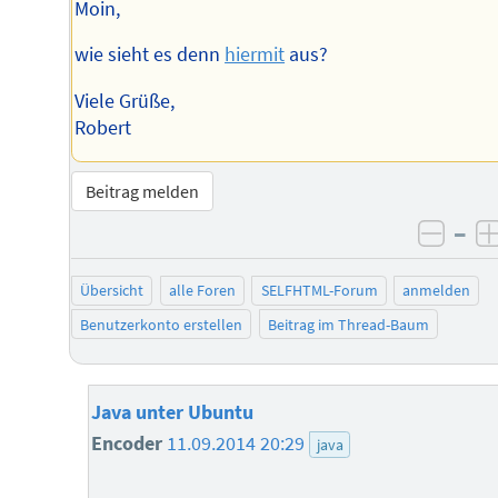
Moin,
wie sieht es denn
hiermit
aus?
Viele Grüße,
Robert
Beitrag melden
–
negat
Übersicht
alle Foren
SELFHTML-Forum
anmelden
Benutzerkonto erstellen
Beitrag im Thread-Baum
Java unter Ubuntu
Encoder
11.09.2014 20:29
java