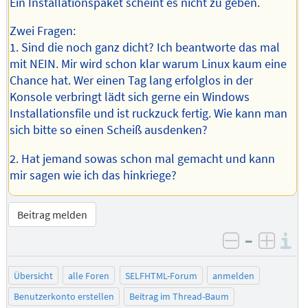
Ein Installationspaket scheint es nicht zu geben.
Zwei Fragen:
1. Sind die noch ganz dicht? Ich beantworte das mal
mit NEIN. Mir wird schon klar warum Linux kaum eine
Chance hat. Wer einen Tag lang erfolglos in der
Konsole verbringt lädt sich gerne ein Windows
Installationsfile und ist ruckzuck fertig. Wie kann man
sich bitte so einen Scheiß ausdenken?
2. Hat jemand sowas schon mal gemacht und kann
mir sagen wie ich das hinkriege?
Beitrag melden
–
I
negativ be
posit
Übersicht
alle Foren
SELFHTML-Forum
anmelden
Benutzerkonto erstellen
Beitrag im Thread-Baum