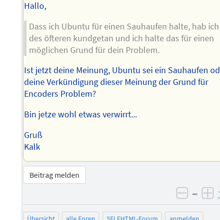
Hallo,
Dass ich Ubuntu für einen Sauhaufen halte, hab ich
des öfteren kundgetan und ich halte das für einen
möglichen Grund für dein Problem.
Ist jetzt deine Meinung, Ubuntu sei ein Sauhaufen o
deine Verkündigung dieser Meinung der Grund für
Encoders Problem?
Bin jetze wohl etwas verwirrt...
Gruß
Kalk
Beitrag melden
–
negati
po
Übersicht
alle Foren
SELFHTML-Forum
anmelden