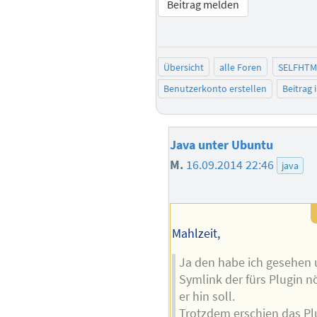
Beitrag melden
Übersicht
alle Foren
SELFHTM
Benutzerkonto erstellen
Beitrag
Java unter Ubuntu
M.
16.09.2014 22:46
java
Mahlzeit,
Ja den habe ich gesehen 
Symlink der fürs Plugin nö
er hin soll.
Trotzdem erschien das Plug