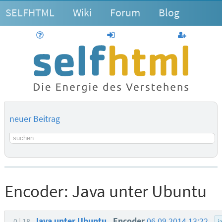
SELFHTML
Wiki
Forum
Blog
Hilfe
anmelden
Benutzerk
neuer Beitrag
Suchbegriff
Encoder:
Java unter Ubuntu
Java unter Ubuntu
Encoder
06.09.2014 13:22
0
18
j