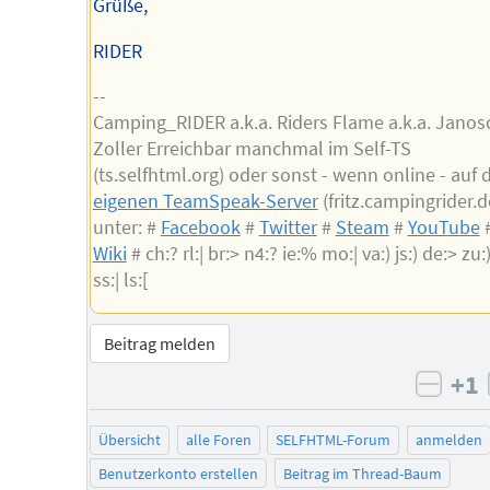
Grüße,
RIDER
--
Camping_RIDER a.k.a. Riders Flame a.k.a. Janos
Zoller Erreichbar manchmal im Self-TS
(ts.selfhtml.org) oder sonst - wenn online - auf
eigenen TeamSpeak-Server
(fritz.campingrider.d
unter: #
Facebook
#
Twitter
#
Steam
#
YouTube
Wiki
# ch:? rl:| br:> n4:? ie:% mo:| va:) js:) de:> zu:) 
ss:| ls:[
Beitrag melden
+1
negat
Übersicht
alle Foren
SELFHTML-Forum
anmelden
Benutzerkonto erstellen
Beitrag im Thread-Baum