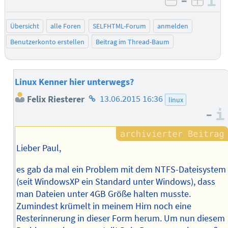
–
I
negativ be
posit
Übersicht
alle Foren
SELFHTML-Forum
anmelden
Benutzerkonto erstellen
Beitrag im Thread-Baum
Linux Kenner hier unterwegs?
Homepage
Felix Riesterer
13.06.2015 16:36
linux
des
–
Autors
Lieber Paul,
es gab da mal ein Problem mit dem NTFS-Dateisystem
(seit WindowsXP ein Standard unter Windows), dass
man Dateien unter 4GB Größe halten musste.
Zumindest krümelt in meinem Hirn noch eine
Resterinnerung in dieser Form herum. Um nun diesem