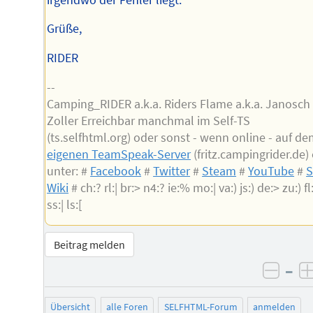
Grüße,
RIDER
--
Camping_RIDER a.k.a. Riders Flame a.k.a. Janosch
Zoller Erreichbar manchmal im Self-TS
(ts.selfhtml.org) oder sonst - wenn online - auf d
eigenen TeamSpeak-Server
(fritz.campingrider.de)
unter: #
Facebook
#
Twitter
#
Steam
#
YouTube
#
S
Wiki
# ch:? rl:| br:> n4:? ie:% mo:| va:) js:) de:> zu:) fl:
ss:| ls:[
Beitrag melden
–
negat
Übersicht
alle Foren
SELFHTML-Forum
anmelden