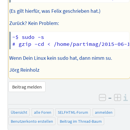
(Es gilt hierfür, was Felix geschrieben hat.)
Zurück? Kein Problem:
~$ sudo -s

Wenn Dein Linux kein sudo hat, dann nimm su.
Jörg Reinholz
Beitrag melden
–
negativ 
posi
Übersicht
alle Foren
SELFHTML-Forum
anmelden
Benutzerkonto erstellen
Beitrag im Thread-Baum