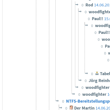
Rod
14.06.20
0
woodfight
0
Paul!!
15.
0
woodfi
0
Paul!
0
woo
0
Pa
0
0
0
Tabel
0
Jörg Reinh
0
woodfighte
0
woodfighter
1
0
NTFS-Bereitstellungsp
0
Der Martin
14.06.2
0