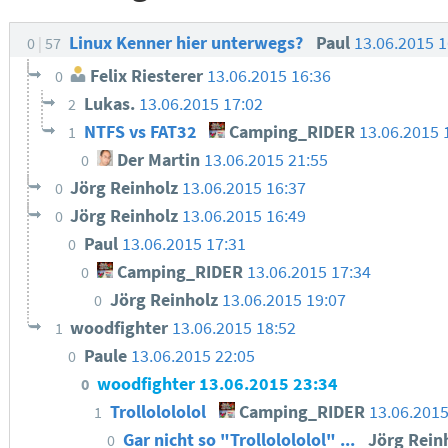
Linux Kenner hier unterwegs?
Paul
13.06.2015 
0
57
Felix Riesterer
13.06.2015 16:36
0
Lukas.
13.06.2015 17:02
2
NTFS vs FAT32
Camping_RIDER
13.06.2015 
1
Der Martin
13.06.2015 21:55
0
Jörg Reinholz
13.06.2015 16:37
0
Jörg Reinholz
13.06.2015 16:49
0
Paul
13.06.2015 17:31
0
Camping_RIDER
13.06.2015 17:34
0
Jörg Reinholz
13.06.2015 19:07
0
woodfighter
13.06.2015 18:52
1
Paule
13.06.2015 22:05
0
woodfighter
13.06.2015 23:34
0
Trollolololol
Camping_RIDER
13.06.201
1
Gar nicht so "Trollolololol" ...
Jörg Rein
0