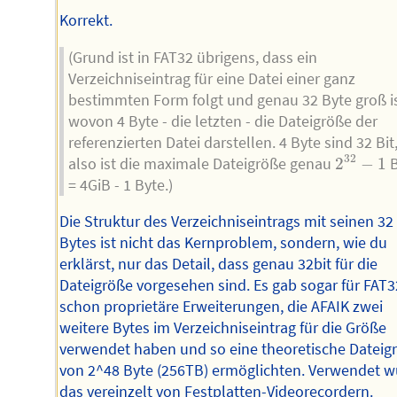
Korrekt.
(Grund ist in FAT32 übrigens, dass ein
Verzeichniseintrag für eine Datei einer ganz
bestimmten Form folgt und genau 32 Byte groß is
wovon 4 Byte - die letzten - die Dateigröße der
referenzierten Datei darstellen. 4 Byte sind 32 Bit
2
32
−
1
32
also ist die maximale Dateigröße genau
2
−
1
B
= 4GiB - 1 Byte.)
Die Struktur des Verzeichniseintrags mit seinen 32
Bytes ist nicht das Kernproblem, sondern, wie du
erklärst, nur das Detail, dass genau 32bit für die
Dateigröße vorgesehen sind. Es gab sogar für FAT3
schon proprietäre Erweiterungen, die AFAIK zwei
weitere Bytes im Verzeichniseintrag für die Größe
verwendet haben und so eine theoretische Dateig
von 2^48 Byte (256TB) ermöglichten. Verwendet 
das vereinzelt von Festplatten-Videorecordern.