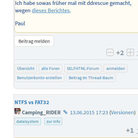
Ich habe sowas früher mal mit ddrescue gemacht,
wegen
dieses Berichtes
.
Paul
Beitrag melden
+2
negativ 
po
Übersicht
alle Foren
SELFHTML-Forum
anmelden
Benutzerkonto erstellen
Beitrag im Thread-Baum
NTFS vs FAT32
Homepage
Camping_RIDER
13.06.2015 17:23
(
Versionen
)
des
dateisystem
zur info
Autors
+1