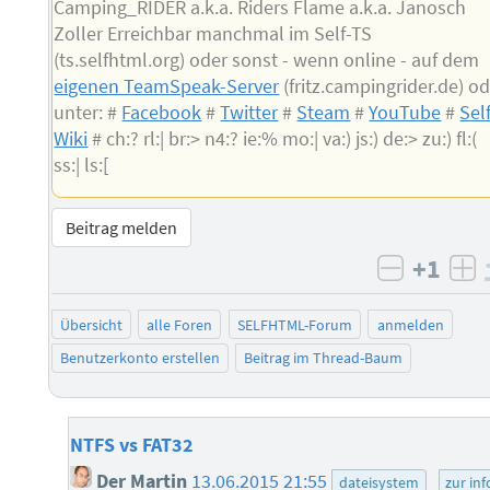
Camping_RIDER a.k.a. Riders Flame a.k.a. Janosch
Zoller Erreichbar manchmal im Self-TS
(ts.selfhtml.org) oder sonst - wenn online - auf dem
eigenen TeamSpeak-Server
(fritz.campingrider.de) o
unter: #
Facebook
#
Twitter
#
Steam
#
YouTube
#
Sel
Wiki
# ch:? rl:| br:> n4:? ie:% mo:| va:) js:) de:> zu:) fl:(
ss:| ls:[
Beitrag melden
+1
negativ 
po
Übersicht
alle Foren
SELFHTML-Forum
anmelden
Benutzerkonto erstellen
Beitrag im Thread-Baum
NTFS vs FAT32
Der Martin
13.06.2015 21:55
dateisystem
zur inf