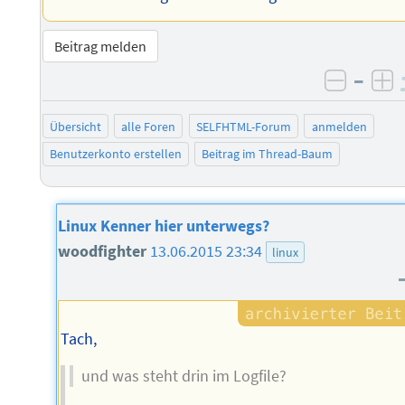
Beitrag melden
–
negati
po
Übersicht
alle Foren
SELFHTML-Forum
anmelden
Benutzerkonto erstellen
Beitrag im Thread-Baum
Linux Kenner hier unterwegs?
woodfighter
13.06.2015 23:34
linux
Tach,
und was steht drin im Logfile?