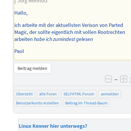
Jörg Reinholz
Hallo,
ich arbeite mit der aktuellsten Verison von Parted
Magic, der sollte eigentlich mit vollen Rootrechten
arbeiten
habe ich zumindest gelesen
Paul
Beitrag melden
–
negati
po
Übersicht
alle Foren
SELFHTML-Forum
anmelden
Benutzerkonto erstellen
Beitrag im Thread-Baum
Linux Kenner hier unterwegs?