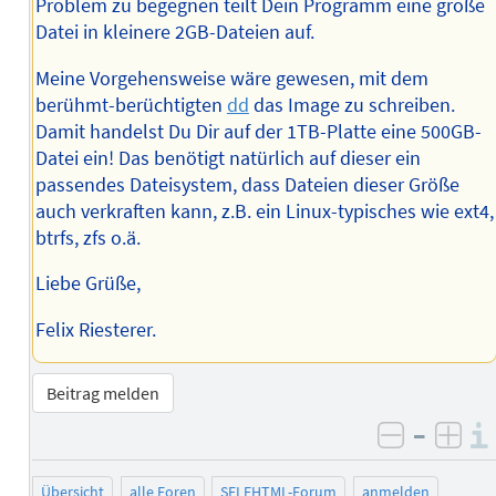
Problem zu begegnen teilt Dein Programm eine große
Datei in kleinere 2GB-Dateien auf.
Meine Vorgehensweise wäre gewesen, mit dem
berühmt-berüchtigten
dd
das Image zu schreiben.
Damit handelst Du Dir auf der 1TB-Platte eine 500GB-
Datei ein! Das benötigt natürlich auf dieser ein
passendes Dateisystem, dass Dateien dieser Größe
auch verkraften kann, z.B. ein Linux-typisches wie ext4,
btrfs, zfs o.ä.
Liebe Grüße,
Felix Riesterer.
Beitrag melden
–
negativ 
posi
Übersicht
alle Foren
SELFHTML-Forum
anmelden