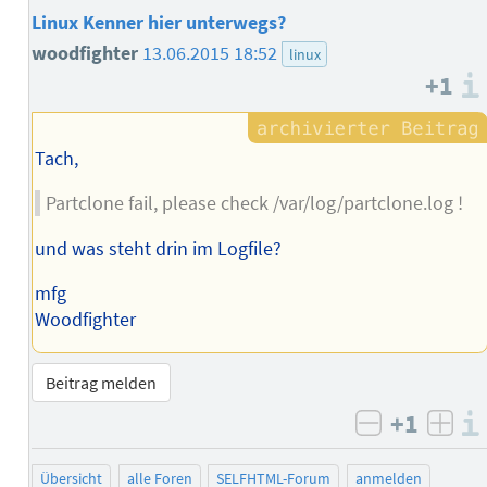
Linux Kenner hier unterwegs?
woodfighter
13.06.2015 18:52
linux
+1
Tach,
Partclone fail, please check /var/log/partclone.log !
und was steht drin im Logfile?
mfg
Woodfighter
Beitrag melden
+1
negativ b
posi
Übersicht
alle Foren
SELFHTML-Forum
anmelden