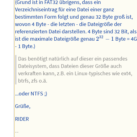
(Grund ist in FAT32 übrigens, dass ein
Verzeichniseintrag für eine Datei einer ganz
bestimmten Form folgt und genau 32 Byte groß ist,
wovon 4 Byte - die letzten - die Dateigröße der
referenzierten Datei darstellen. 4 Byte sind 32 Bit, al
2
32
−
1
32
ist die maximale Dateigröße genau
2
−
1
Byte = 4G
- 1 Byte.)
Das benötigt natürlich auf dieser ein passendes
Dateisystem, dass Dateien dieser Größe auch
verkraften kann, z.B. ein Linux-typisches wie ext4,
btrfs, zfs o.ä.
...oder NTFS ;)
Grüße,
RIDER
--