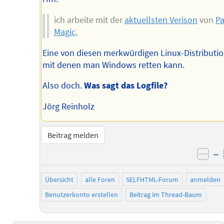
ich arbeite mit der
aktuellsten Verison
von
Pa
Magic
,
Eine von diesen merkwürdigen Linux-Distributi
mit denen man Windows retten kann.
Also doch.
Was sagt das Logfile?
Jörg Reinholz
Beitrag melden
–
neg
Übersicht
alle Foren
SELFHTML-Forum
anmelden
Benutzerkonto erstellen
Beitrag im Thread-Baum