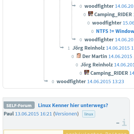
woodfighter
14.06.20
0
Camping_RIDER
0
woodfighter
15.0
0
NTFS != Windo
0
woodfighter
14.06.20
0
Jörg Reinholz
14.06.2015 1
1
Der Martin
14.06.2015 
0
Jörg Reinholz
14.06.20
0
Camping_RIDER
14
0
woodfighter
14.06.2015 13:23
0
Linux Kenner hier unterwegs?
SELF-Forum
Paul
13.06.2015 16:21
(
Versionen
)
linux
–
I