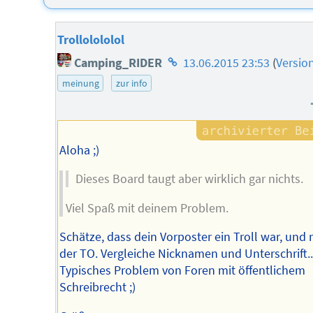
Trollolololol
Homepage
Camping_RIDER
13.06.2015 23:53
(
Versio
des
meinung
zur info
Autors
Aloha ;)
Dieses Board taugt aber wirklich gar nichts.
Viel Spaß mit deinem Problem.
Schätze, dass dein Vorposter ein Troll war, und 
der TO. Vergleiche Nicknamen und Unterschrift..
Typisches Problem von Foren mit öffentlichem
Schreibrecht ;)