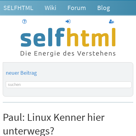
SELFHTML
Wiki
Forum
Blog
Hilfe
anmelden
Benutzerk
neuer Beitrag
Suchbegriff
Paul:
Linux Kenner hier
unterwegs?