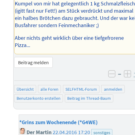
Kumpel von mir hat gelegentlich 1 kg Schmalzfleisc
(igitt fast nur Fett!) am Stück verdrückt und maximal
ein halbes Brötchen dazu gebraucht. Und der war ke
Busfahrer sondern Feinmechaniker ;)
Aber nichts geht wirklich über eine tiefgefrorene
Pizza...
Beitrag melden
–
negati
po
Übersicht
alle Foren
SELFHTML-Forum
anmelden
Benutzerkonto erstellen
Beitrag im Thread-Baum
*Grins zum Wochenende (*G4WE)
Der Martin
22.04.2016 17:20
sonstiges