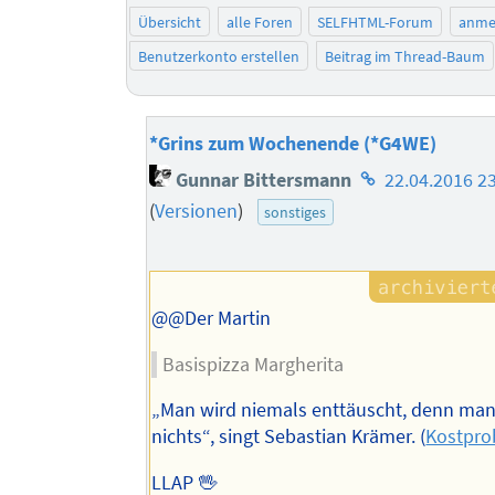
Übersicht
alle Foren
SELFHTML-Forum
anme
Benutzerkonto erstellen
Beitrag im Thread-Baum
*Grins zum Wochenende (*G4WE)
Homepage
Gunnar Bittersmann
22.04.2016 2
des
(
Versionen
)
sonstiges
Autors
@@Der Martin
Basispizza Margherita
„Man wird niemals enttäuscht, denn man 
nichts“, singt Sebastian Krämer. (
Kostpro
LLAP 🖖