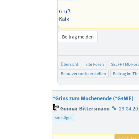
Gruß
Kalk
Beitrag melden
Übersicht
alle Foren
SELFHTML-For
Benutzerkonto erstellen
Beitrag im T
*Grins zum Wochenende (*G4WE)
Homepage
Gunnar Bittersmann
29.04.20
des
sonstiges
Autors