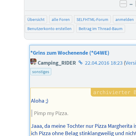
–
neg
Übersicht
alle Foren
SELFHTML-Forum
anmelden
Benutzerkonto erstellen
Beitrag im Thread-Baum
*Grins zum Wochenende (*G4WE)
Homepage
Camping_RIDER
22.04.2016 18:23
(
Vers
des
sonstiges
Autors
Aloha ;)
Pimp my Pizza.
Jaaa, da meine Tochter nur Pizza Margherita i
ich Pizza ohne Belag stinklangweilig und nich