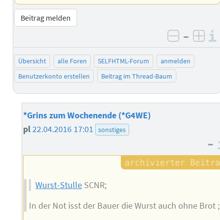
Beitrag melden
–
negativ 
posi
Übersicht
alle Foren
SELFHTML-Forum
anmelden
Benutzerkonto erstellen
Beitrag im Thread-Baum
*Grins zum Wochenende (*G4WE)
pl
22.04.2016 17:01
sonstiges
–
Wurst-Stulle
SCNR;
In der Not isst der Bauer die Wurst auch ohne Brot ;