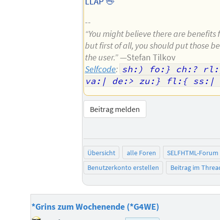
LLAP 🖖
--
“You might believe there are benefits 
but first of all, you should put those b
the user.”
—Stefan Tilkov
Selfcode
:
sh:) fo:} ch:? rl:
va:| de:> zu:} fl:{ ss:| 
Beitrag melden
Übersicht
alle Foren
SELFHTML-Forum
Benutzerkonto erstellen
Beitrag im Thre
*Grins zum Wochenende (*G4WE)