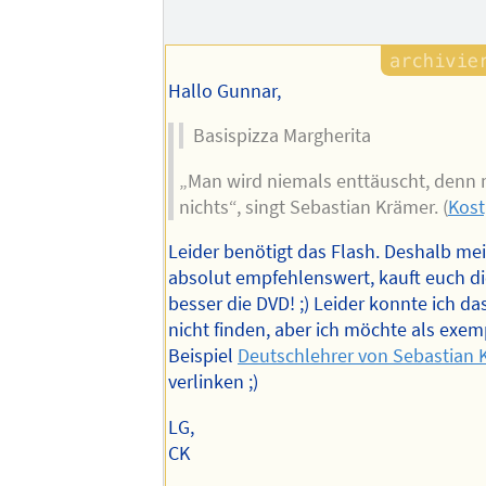
des
Autors
Hallo Gunnar,
Basispizza Margherita
„Man wird niemals enttäuscht, denn 
nichts“, singt Sebastian Krämer. (
Kost
Leider benötigt das Flash. Deshalb me
absolut empfehlenswert, kauft euch d
besser die DVD! ;) Leider konnte ich d
nicht finden, aber ich möchte als exem
Beispiel
Deutschlehrer von Sebastian 
verlinken ;)
LG,
CK