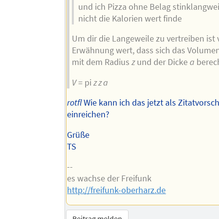
und ich Pizza ohne Belag stinklangwei
nicht die Kalorien wert finde
Um dir die Langeweile zu vertreiben ist v
Erwähnung wert, dass sich das Volumen
mit dem Radius
z
und der Dicke
a
berech
V
= pi
z z a
rotfl
Wie kann ich das jetzt als Zitatvorsc
einreichen?
Grüße
TS
--
es wachse der Freifunk
http://freifunk-oberharz.de
Beitrag melden