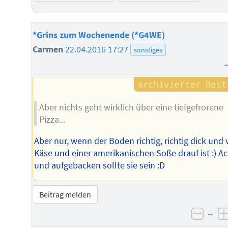
*Grins zum Wochenende (*G4WE)
Carmen
22.04.2016 17:27
sonstiges
Aber nichts geht wirklich über eine tiefgefrorene
Pizza...
Aber nur, wenn der Boden richtig, richtig dick und v
Käse und einer amerikanischen Soße drauf ist :) Ac
und aufgebacken sollte sie sein :D
Beitrag melden
–
negat