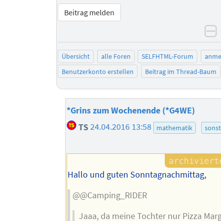
Beitrag melden
n
Übersicht
alle Foren
SELFHTML-Forum
anme
Benutzerkonto erstellen
Beitrag im Thread-Baum
*Grins zum Wochenende (*G4WE)
TS
24.04.2016 13:58
mathematik
sonst
Hallo und guten Sonntagnachmittag,
@@Camping_RIDER
Jaaa, da meine Tochter nur Pizza Marg