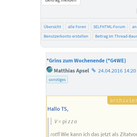
Übersicht
alle Foren
SELFHTML-Forum
an
Benutzerkonto erstellen
Beitrag im Thread-Ba
*Grins zum Wochenende (*G4WE)
Homepage
Matthias Apsel
24.04.2016 14:20
des
sonstiges
Autors
Hallo TS,
V
= pi
z z a
rotfl
Wie kann ich das jetzt als Zitatvo