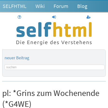
SELFHTML
Wiki
Forum
Blog
Hilfe
anmelden
Benutzerk
neuer Beitrag
Suchbegriff
pl:
*Grins zum Wochenende
(*G4WE)