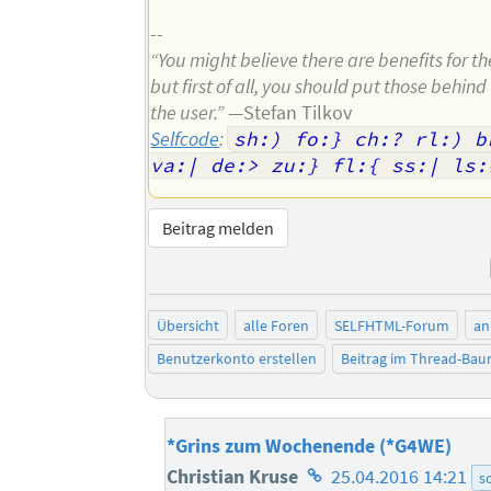
--
“You might believe there are benefits for t
but first of all, you should put those behind 
the user.”
—Stefan Tilkov
Selfcode
:
sh:) fo:} ch:? rl:) br
va:| de:> zu:} fl:{ ss:| ls:
Beitrag melden
Übersicht
alle Foren
SELFHTML-Forum
an
Benutzerkonto erstellen
Beitrag im Thread-Ba
*Grins zum Wochenende (*G4WE)
Homepage
Christian Kruse
25.04.2016 14:21
s