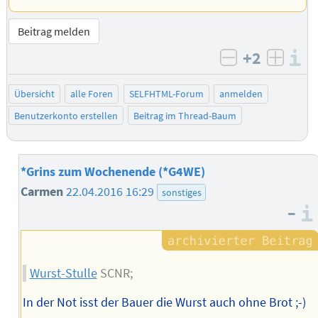
Beitrag melden
+2
I
negativ bew
posit
Übersicht
alle Foren
SELFHTML-Forum
anmelden
Benutzerkonto erstellen
Beitrag im Thread-Baum
*Grins zum Wochenende (*G4WE)
Carmen
22.04.2016 16:29
sonstiges
–
Wurst-Stulle
SCNR;
In der Not isst der Bauer die Wurst auch ohne Brot ;-)