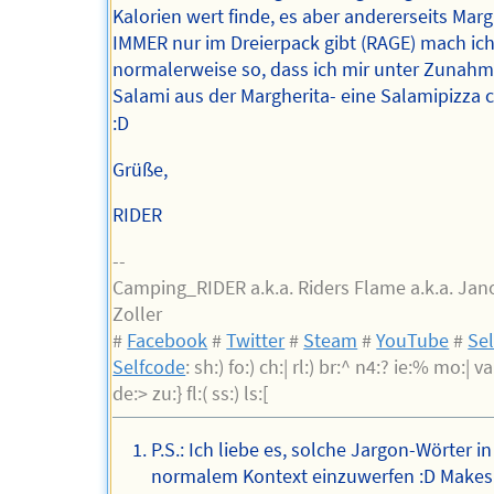
Kalorien wert finde, es aber andererseits Marg
IMMER nur im Dreierpack gibt (RAGE) mach ic
normalerweise so, dass ich mir unter Zunah
Salami aus der Margherita- eine Salamipizza c
:D
Grüße,
RIDER
--
Camping_RIDER a.k.a. Riders Flame a.k.a. Jan
Zoller
#
Facebook
#
Twitter
#
Steam
#
YouTube
#
Sel
Selfcode
: sh:) fo:) ch:| rl:) br:^ n4:? ie:% mo:| va:
de:> zu:} fl:( ss:) ls:[
P.S.: Ich liebe es, solche Jargon-Wörter in
normalem Kontext einzuwerfen :D Makes