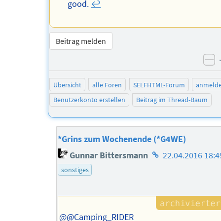
good.
↩︎
Beitrag melden
ne
Übersicht
alle Foren
SELFHTML-Forum
anmeld
Benutzerkonto erstellen
Beitrag im Thread-Baum
*Grins zum Wochenende (*G4WE)
Homepage
Gunnar Bittersmann
22.04.2016 18:4
des
sonstiges
Autors
@@Camping_RIDER