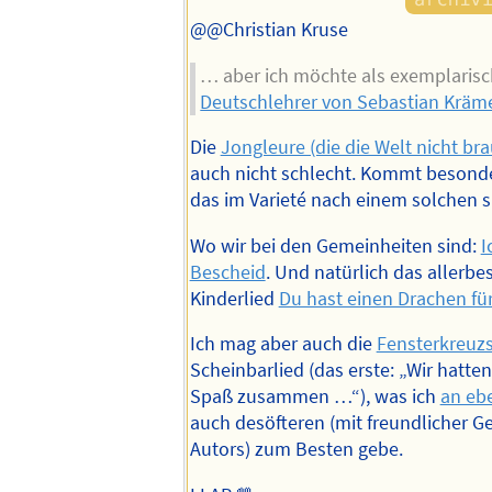
@@Christian Kruse
… aber ich möchte als exemplarisc
Deutschlehrer von Sebastian Kräm
Die
Jongleure (die die Welt nicht bra
auch nicht schlecht. Kommt besond
das im Varieté nach einem solchen sp
Wo wir bei den Gemeinheiten sind:
I
Bescheid
. Und natürlich das allerbe
Kinderlied
Du hast einen Drachen fü
Ich mag aber auch die
Fensterkreuz
Scheinbarlied (das erste: „Wir hatten
Spaß zusammen …“), was ich
an ebe
auch desöfteren (mit freundlicher 
Autors) zum Besten gebe.