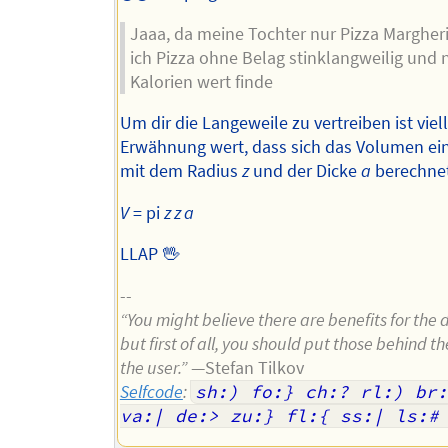
Jaaa, da meine Tochter nur Pizza Margheri
ich Pizza ohne Belag stinklangweilig und n
Kalorien wert finde
Um dir die Langeweile zu vertreiben ist viell
Erwähnung wert, dass sich das Volumen ein
mit dem Radius
z
und der Dicke
a
berechnet
V
= pi
z z a
LLAP 🖖
--
“You might believe there are benefits for the 
but first of all, you should put those behind th
the user.”
—Stefan Tilkov
Selfcode
:
sh:) fo:} ch:? rl:) br:
va:| de:> zu:} fl:{ ss:| ls:#