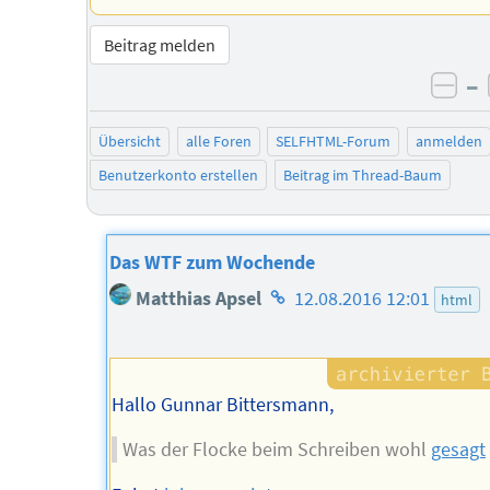
Beitrag melden
–
neg
Übersicht
alle Foren
SELFHTML-Forum
anmelden
Benutzerkonto erstellen
Beitrag im Thread-Baum
Das WTF zum Wochende
Homepage
Matthias Apsel
12.08.2016 12:01
html
des
Autors
Hallo Gunnar Bittersmann,
Was der Flocke beim Schreiben wohl
gesagt