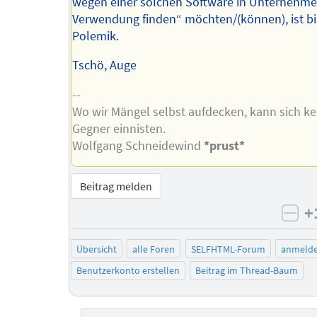
wegen einer solchen Software in Unternehme
Verwendung finden“ möchten/(können), ist bil
Polemik.
Tschö, Auge
--
Wo wir Mängel selbst aufdecken, kann sich ke
Gegner einnisten.
Wolfgang Schneidewind
*prust*
Beitrag melden
+
neg
Übersicht
alle Foren
SELFHTML-Forum
anmeld
Benutzerkonto erstellen
Beitrag im Thread-Baum