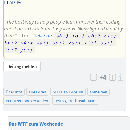
LLAP 🖖
--
“The best way to help people learn: answer their coding
question an hour later, they’ll have likely figured it out by
then.”
—Todd
Selfcode
:
sh:) fo:} ch:? rl:) 
br:> n4:& va:| de:> zu:} fl:{ ss:| 
ls:# js:|
Beitrag melden
+4
I
negativ bew
posit
Übersicht
alle Foren
SELFHTML-Forum
anmelden
Benutzerkonto erstellen
Beitrag im Thread-Baum
Das WTF zum Wochende