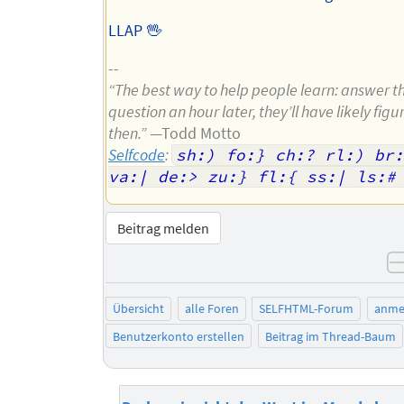
LLAP 🖖
--
“The best way to help people learn: answer t
question an hour later, they’ll have likely figu
then.”
—Todd Motto
Selfcode
:
sh:) fo:} ch:? rl:) br:
va:| de:> zu:} fl:{ ss:| ls:#
Beitrag melden
Übersicht
alle Foren
SELFHTML-Forum
anme
Benutzerkonto erstellen
Beitrag im Thread-Baum