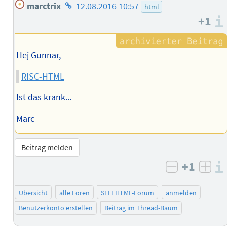
Homepage
marctrix
12.08.2016 10:57
html
des
+1
Autors
Hej Gunnar,
RISC-HTML
Ist das krank...
Marc
Beitrag melden
+1
negativ b
posi
Übersicht
alle Foren
SELFHTML-Forum
anmelden
Benutzerkonto erstellen
Beitrag im Thread-Baum