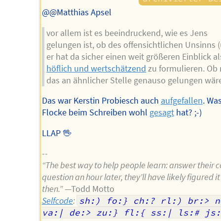
@@Matthias Apsel
vor allem ist es beeindruckend, wie es Jens
gelungen ist, ob des offensichtlichen Unsinns 
er hat da sicher einen weit größeren Einblick al
höflich und wertschätzend
zu formulieren. Ob 
das an ähnlicher Stelle genauso gelungen wär
Das war Kerstin Probiesch auch
aufgefallen
. Wa
Flocke beim Schreiben wohl
gesagt
hat? ;-)
LLAP 🖖
--
“The best way to help people learn: answer their 
question an hour later, they’ll have likely figured it
then.”
—Todd Motto
Selfcode
:
sh:) fo:} ch:? rl:) br:> n4
va:| de:> zu:} fl:{ ss:| ls:# js: