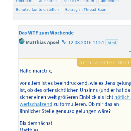
Übersicht
alle Foren
SELFHTML-Forum
anmelden
Benutzerkonto erstellen
Beitrag im Thread-Baum
Das WTF zum Wochende
Homepage
Matthias Apsel
12.08.2016 11:51
html
des
Autors
Hallo marctrix,
vor allem ist es beeindruckend, wie es Jens gelun
ist, ob des offensichtlichen Unsinns (und er hat da
sicher einen weit größeren Einblick als ich)
höflich
wertschätzend
zu formulieren. Ob mir das an
ähnlicher Stelle genauso gelungen wäre?
Bis demnächst
Matthias