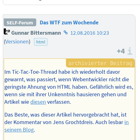
Das WTF zum Wochende
SELF-Forum
Homepage
Gunnar Bittersmann
12.08.2016 10:23
des
(
Versionen
)
html
Autors
+4
I
Im Tic-Tac-Toe-Thread habe ich wiederholt davor
gewarnt, was passiert, wenn Webentwickler nicht die
geringste Ahnung von HTML haben. Gefährlich wird es,
wenn sie mit ihrer Unkenntnis hausieren gehen und
Artikel wie
diesen
verfassen.
Das Beste, was dieser Artikel hervorgebracht hat, ist
der Kommentar von Jens Grochtdreis. Auch lesbar
in
seinem Blog
.