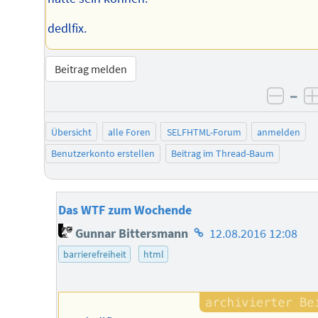
dedlfix.
Beitrag melden
–
negat
Übersicht
alle Foren
SELFHTML-Forum
anmelden
Benutzerkonto erstellen
Beitrag im Thread-Baum
Das WTF zum Wochende
Homepage
Gunnar Bittersmann
12.08.2016 12:08
des
barrierefreiheit
html
Autors