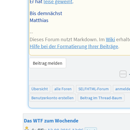
Er hat
leise geweint
.
Bis demnächst
Matthias
--
Dieses Forum nutzt Markdown. Im
Wiki
erhalt
Hilfe bei der Formatierung Ihrer Beiträge
.
Beitrag melden
ne
Übersicht
alle Foren
SELFHTML-Forum
anmeld
Benutzerkonto erstellen
Beitrag im Thread-Baum
Das WTF zum Wochende