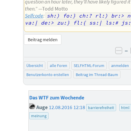
question an hour later, they’ll have likely figured it
then.”
—Todd Motto
Selfcode
:
sh:) fo:} ch:? rl:) br:> n4
va:| de:> zu:} fl:{ ss:| ls:# js:
Beitrag melden
–
neg
Übersicht
alle Foren
SELFHTML-Forum
anmelden
Benutzerkonto erstellen
Beitrag im Thread-Baum
Das WTF zum Wochende
Auge
12.08.2016 12:18
barrierefreiheit
html
meinung