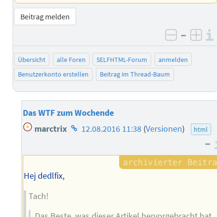
Beitrag melden
–
negativ 
posi
Übersicht
alle Foren
SELFHTML-Forum
anmelden
Benutzerkonto erstellen
Beitrag im Thread-Baum
Das WTF zum Wochende
Homepage
marctrix
12.08.2016 11:38
(
Versionen
)
html
des
–
Autors
Hej dedlfix,
Tach!
Das Beste, was dieser Artikel hervorgebracht hat,