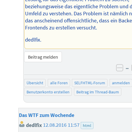
beziehungsweise das eigentliche Problem und 
Umfeld zu verstehen. Das Problem ist nämlich n
das anscheinend offensichtliche, dass ein Back
Frontends zu erstellen versucht.
dedlfix.
Beitrag melden
–
neg
Übersicht
alle Foren
SELFHTML-Forum
anmelden
Benutzerkonto erstellen
Beitrag im Thread-Baum
Das WTF zum Wochende
dedlfix
12.08.2016 11:57
html