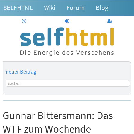
SELFHTML
Wiki
Forum
Blog
Hilfe
anmelden
Benutzerk
neuer Beitrag
Suchbegriff
Gunnar Bittersmann:
Das
WTF zum Wochende