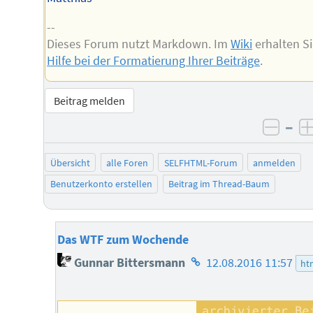
--
Dieses Forum nutzt Markdown. Im
Wiki
erhalten S
Hilfe bei der Formatierung Ihrer Beiträge
.
Beitrag melden
–
negat
Übersicht
alle Foren
SELFHTML-Forum
anmelden
Benutzerkonto erstellen
Beitrag im Thread-Baum
Das WTF zum Wochende
Homepage
Gunnar Bittersmann
12.08.2016 11:57
ht
des
Autors