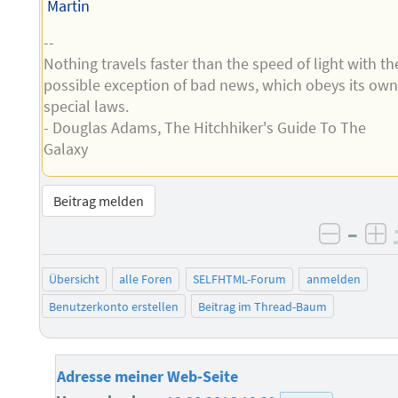
Martin
--
Nothing travels faster than the speed of light with th
possible exception of bad news, which obeys its ow
special laws.
- Douglas Adams, The Hitchhiker's Guide To The
Galaxy
Beitrag melden
–
negati
po
Übersicht
alle Foren
SELFHTML-Forum
anmelden
Benutzerkonto erstellen
Beitrag im Thread-Baum
Adresse meiner Web-Seite