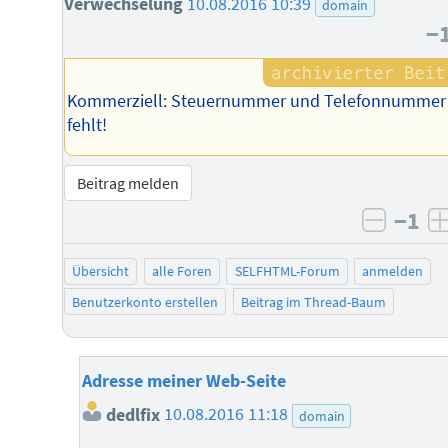
Verwechselung
10.08.2016 10:39
domain
−
Kommerziell: Steuernummer und Telefonnummer
fehlt!
Beitrag melden
−1
negati
Übersicht
alle Foren
SELFHTML-Forum
anmelden
Benutzerkonto erstellen
Beitrag im Thread-Baum
Adresse meiner Web-Seite
dedlfix
10.08.2016 11:18
domain