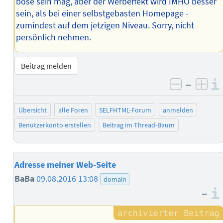
böse sein mag, aber der Werbeffekt wird IMHO besser
sein, als bei einer selbstgebasten Homepage -
zumindest auf dem jetzigen Niveau. Sorry, nicht
persönlich nehmen.
Beitrag melden
–
negativ 
posi
Übersicht
alle Foren
SELFHTML-Forum
anmelden
Benutzerkonto erstellen
Beitrag im Thread-Baum
Adresse meiner Web-Seite
BaBa
09.08.2016 13:08
domain
–