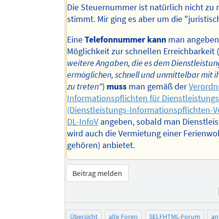
Die Steuernummer ist natürlich nicht zu
stimmt. Mir ging es aber um die "juristisc
Eine
Telefonnummer kann
man angeben,
Möglichkeit zur schnellen Erreichbarkeit 
weitere Angaben, die es dem Dienstleist
ermöglichen, schnell und unmittelbar mit i
zu treten"
)
muss
man gemäß der
Verordn
Informationspflichten für Dienstleistung
(Dienstleistungs-Informationspflichten-
DL-InfoV
angeben, sobald man Dienstlei
wird auch die Vermietung einer Ferienw
gehören) anbietet.
Beitrag melden
Übersicht
alle Foren
SELFHTML-Forum
an