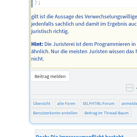
)
;
gilt ist die Aussage des Verwechselungswillig
jedenfalls sachlich und damit im Ergebnis au
juristisch richtig.
Hint:
Die Juristerei ist dem Programmieren in
ähnlich. Nur die meisten Juristen wissen das 
nicht.
Beitrag melden
ne
Übersicht
alle Foren
SELFHTML-Forum
anmeld
Benutzerkonto erstellen
Beitrag im Thread-Baum