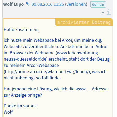
Homepage
Wolf Lupo
09.08.2016 11:25
(
Versionen
)
domain
–
des
I
Autors
Hallo zusammen,
ich nutze mein Webspace bei Arcor, um meine o.g.
Webseite zu veröffentlichen. Anstatt nun beim Aufruf
im Browser der Webname (www.ferienwohnung-
neuss-duesseldorf.de) erscheint, steht dort der Bezug
zu meinem Arcor-Webspace
(http://home.arcor.de/wlampert/wg/ferien/), was ich
nicht unbedingt so toll finde.
Hat jemand eine Lösung, wie ich die www.… Adresse
zur Anzeige bringe?
Danke im voraus
Wolf