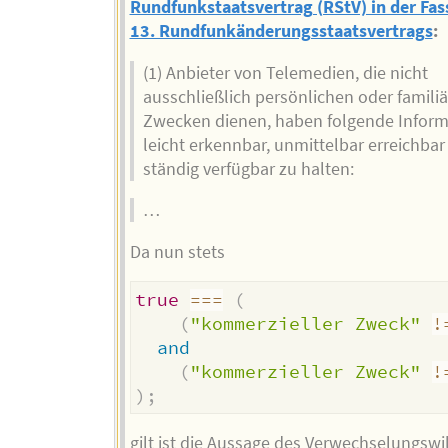
Rundfunkstaatsvertrag (RStV) in der Fa
13. Rundfunkänderungsstaatsvertrags
:
(1) Anbieter von Telemedien, die nicht
ausschließlich persönlichen oder famili
Zwecken dienen, haben folgende Infor
leicht erkennbar, unmittelbar erreichba
ständig verfügbar zu halten:
…
Da nun stets
true
===
(
(
"kommerzieller Zweck"
!
and
(
"kommerzieller Zweck"
!
)
;
gilt ist die Aussage des Verwechselungswi