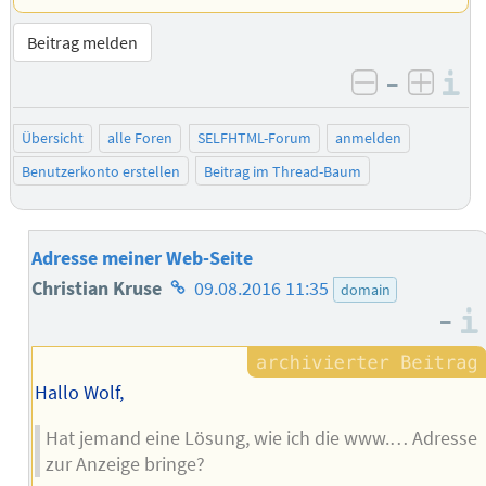
Beitrag melden
–
I
negativ be
posit
Übersicht
alle Foren
SELFHTML-Forum
anmelden
Benutzerkonto erstellen
Beitrag im Thread-Baum
Adresse meiner Web-Seite
Homepage
Christian Kruse
09.08.2016 11:35
domain
–
des
Autors
Hallo Wolf,
Hat jemand eine Lösung, wie ich die www.… Adresse
zur Anzeige bringe?