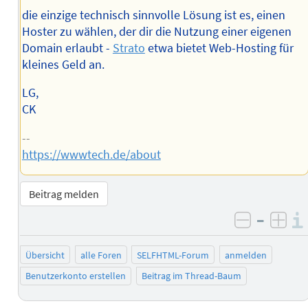
die einzige technisch sinnvolle Lösung ist es, einen
Hoster zu wählen, der dir die Nutzung einer eigenen
Domain erlaubt -
Strato
etwa bietet Web-Hosting für
kleines Geld an.
LG,
CK
--
https://wwwtech.de/about
Beitrag melden
–
negativ 
posi
Übersicht
alle Foren
SELFHTML-Forum
anmelden
Benutzerkonto erstellen
Beitrag im Thread-Baum