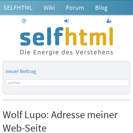
SELFHTML
Wiki
Forum
Blog
Hilfe
anmelden
Benutzerk
neuer Beitrag
Suchbegriff
Wolf Lupo:
Adresse meiner
Web-Seite