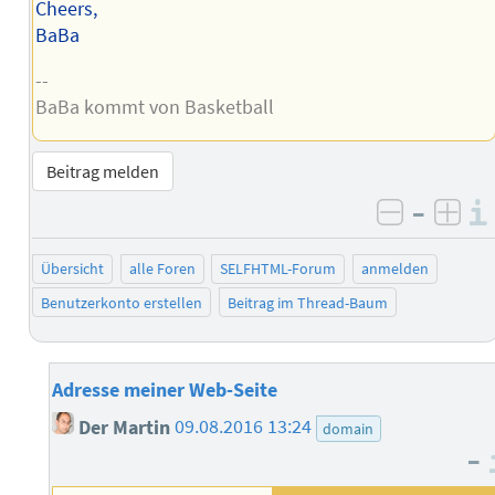
Cheers,
BaBa
--
BaBa kommt von Basketball
Beitrag melden
–
negativ 
posi
Übersicht
alle Foren
SELFHTML-Forum
anmelden
Benutzerkonto erstellen
Beitrag im Thread-Baum
Adresse meiner Web-Seite
Der Martin
09.08.2016 13:24
domain
–