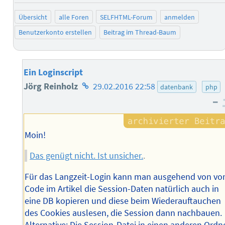
Übersicht
alle Foren
SELFHTML-Forum
anmelden
Benutzerkonto erstellen
Beitrag im Thread-Baum
Ein Loginscript
Homepage
Jörg Reinholz
29.02.2016 22:58
datenbank
php
–
des
Autors
Moin!
Das genügt nicht. Ist unsicher.
.
Für das Langzeit-Login kann man ausgehend von v
Code im Artikel die Session-Daten natürlich auch in
eine DB kopieren und diese beim Wiederauftauchen
des Cookies auslesen, die Session dann nachbauen.
Alternative: Die Session-Datei in einen anderen Ordn