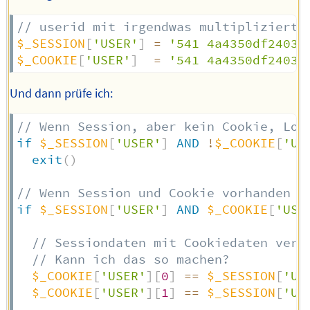
// userid mit irgendwas multipliziert
$_SESSION
[
'USER'
]
=
'541 4a4350df2403b
$_COOKIE
[
'USER'
]
=
'541 4a4350df2403b
Und dann prüfe ich:
// Wenn Session, aber kein Cookie, Log
if
$_SESSION
[
'USER'
]
AND
!
$_COOKIE
[
'US
exit
(
)
// Wenn Session und Cookie vorhanden s
if
$_SESSION
[
'USER'
]
AND
$_COOKIE
[
'USE
// Sessiondaten mit Cookiedaten verg
// Kann ich das so machen?
$_COOKIE
[
'USER'
]
[
0
]
==
$_SESSION
[
'US
$_COOKIE
[
'USER'
]
[
1
]
==
$_SESSION
[
'US