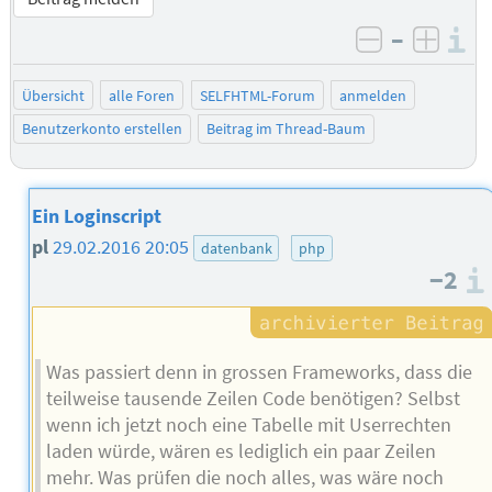
–
I
negativ be
posit
Übersicht
alle Foren
SELFHTML-Forum
anmelden
Benutzerkonto erstellen
Beitrag im Thread-Baum
Ein Loginscript
pl
29.02.2016 20:05
datenbank
php
−2
Was passiert denn in grossen Frameworks, dass die
teilweise tausende Zeilen Code benötigen? Selbst
wenn ich jetzt noch eine Tabelle mit Userrechten
laden würde, wären es lediglich ein paar Zeilen
mehr. Was prüfen die noch alles, was wäre noch