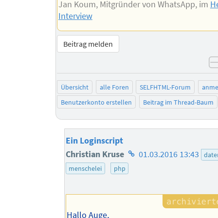
Jan Koum, Mitgründer von WhatsApp, im
He
Interview
Beitrag melden
Übersicht
alle Foren
SELFHTML-Forum
anme
Benutzerkonto erstellen
Beitrag im Thread-Baum
Ein Loginscript
Homepage
Christian Kruse
01.03.2016 13:43
dat
des
menschelei
php
Autors
Hallo Auge,