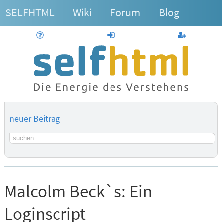
SELFHTML
Wiki
Forum
Blog
Hilfe
anmelden
Benutzerk
neuer Beitrag
Suchbegriff
Malcolm Beck`s:
Ein
Loginscript