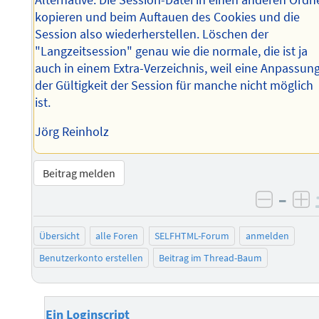
kopieren und beim Auftauen des Cookies und die
Session also wiederherstellen. Löschen der
"Langzeitsession" genau wie die normale, die ist ja
auch in einem Extra-Verzeichnis, weil eine Anpassun
der Gültigkeit der Session für manche nicht möglich
ist.
Jörg Reinholz
Beitrag melden
–
negati
po
Übersicht
alle Foren
SELFHTML-Forum
anmelden
Benutzerkonto erstellen
Beitrag im Thread-Baum
Ein Loginscript