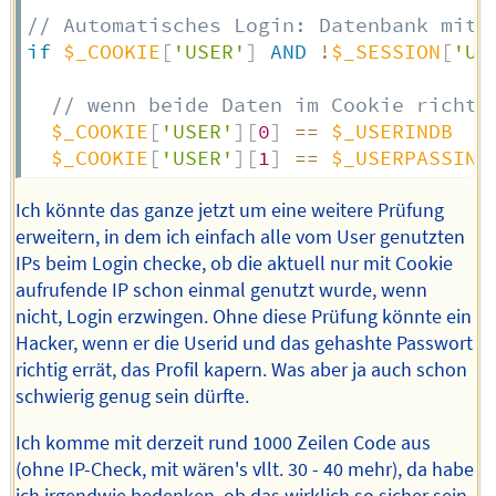
// Automatisches Login: Datenbank mit 
if
$_COOKIE
[
'USER'
]
AND
!
$_SESSION
[
'US
// wenn beide Daten im Cookie richti
$_COOKIE
[
'USER'
]
[
0
]
==
$_USERINDB
$_COOKIE
[
'USER'
]
[
1
]
==
$_USERPASSIND
Ich könnte das ganze jetzt um eine weitere Prüfung
erweitern, in dem ich einfach alle vom User genutzten
IPs beim Login checke, ob die aktuell nur mit Cookie
aufrufende IP schon einmal genutzt wurde, wenn
nicht, Login erzwingen. Ohne diese Prüfung könnte ein
Hacker, wenn er die Userid und das gehashte Passwort
richtig errät, das Profil kapern. Was aber ja auch schon
schwierig genug sein dürfte.
Ich komme mit derzeit rund 1000 Zeilen Code aus
(ohne IP-Check, mit wären's vllt. 30 - 40 mehr), da habe