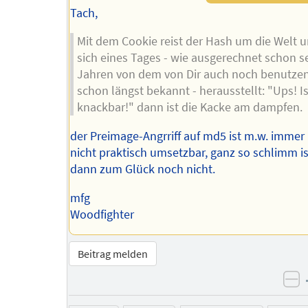
Tach,
Mit dem Cookie reist der Hash um die Welt 
sich eines Tages - wie ausgerechnet schon se
Jahren von dem von Dir auch noch benutze
schon längst bekannt - herausstellt: "Ups! Is
knackbar!" dann ist die Kacke am dampfen.
der Preimage-Angrriff auf md5 ist m.w. immer
nicht praktisch umsetzbar, ganz so schlimm is
dann zum Glück noch nicht.
mfg
Woodfighter
Beitrag melden
ne