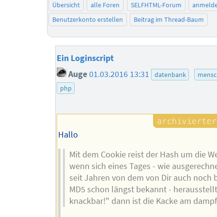
Übersicht
alle Foren
SELFHTML-Forum
anmeld
Benutzerkonto erstellen
Beitrag im Thread-Baum
Ein Loginscript
Auge
01.03.2016 13:31
datenbank
mensc
php
Hallo
Mit dem Cookie reist der Hash um die W
wenn sich eines Tages - wie ausgerechn
seit Jahren von dem von Dir auch noch
MD5 schon längst bekannt - herausstellt:
knackbar!" dann ist die Kacke am dampf