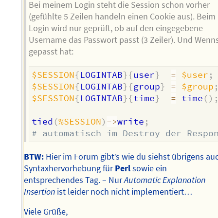
Bei meinem Login steht die Session schon vorher
(gefühlte 5 Zeilen handeln einen Cookie aus). Beim
Login wird nur geprüft, ob auf den eingegebene
Username das Passwort passt (3 Zeiler). Und Wenn
gepasst hat:
$SESSION
{
LOGINTAB
}
{
user
}
=
$user
;
$SESSION
{
LOGINTAB
}
{
group
}
=
$group
$SESSION
{
LOGINTAB
}
{
time
}
=
 time
(
)
tied
(
%SESSION
)
->
write
;
# automatisch im Destroy der Respo
BTW:
Hier im Forum gibt’s wie du siehst übrigens au
Syntaxhervorhebung für
Perl
sowie ein
entsprechendes Tag. – Nur
Automatic Explanation
Insertion
ist leider noch nicht implementiert…
Viele Grüße,