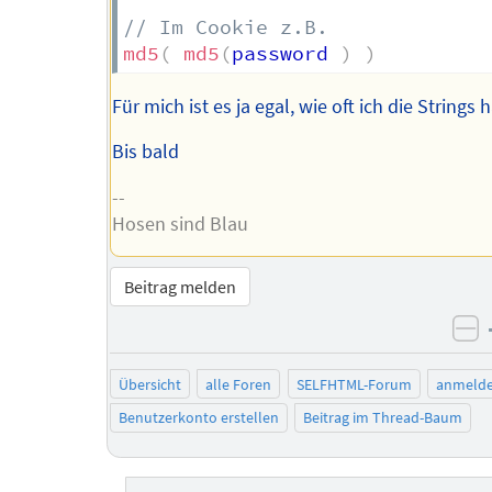
// Im Cookie z.B.
md5
(
md5
(
password 
)
)
Für mich ist es ja egal, wie oft ich die Strings 
Bis bald
--
Hosen sind Blau
Beitrag melden
ne
Übersicht
alle Foren
SELFHTML-Forum
anmeld
Benutzerkonto erstellen
Beitrag im Thread-Baum