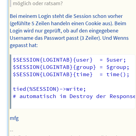
möglich oder ratsam?
Bei meinem Login steht die Session schon vorher
(gefühlte 5 Zeilen handeln einen Cookie aus). Beim
Login wird nur geprüft, ob auf den eingegebene
Username das Passwort passt (3 Zeiler). Und Wenns
gepasst hat:
$SESSION{LOGINTAB}{user}  = $user;

$SESSION{LOGINTAB}{group} = $group;

$SESSION{LOGINTAB}{time}  = time();

tied(%SESSION)->write; 

# automatisch im Destroy der Response
mfg
--