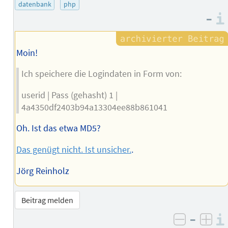
des
datenbank
php
–
Autors
Moin!
Ich speichere die Logindaten in Form von:
userid | Pass (gehasht) 1 |
4a4350df2403b94a13304ee88b861041
Oh. Ist das etwa MD5?
Das genügt nicht. Ist unsicher.
.
Jörg Reinholz
Beitrag melden
–
negativ 
posi