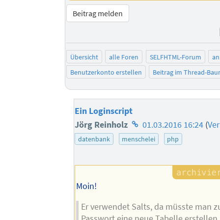
Beitrag melden
Übersicht
alle Foren
SELFHTML-Forum
an
Benutzerkonto erstellen
Beitrag im Thread-Ba
Ein Loginscript
Homepage
Jörg Reinholz
01.03.2016 16:24
(
Ve
des
datenbank
menschelei
php
Autors
Moin!
Er verwendet Salts, da müsste man z
Passwort eine neue Tabelle erstellen.