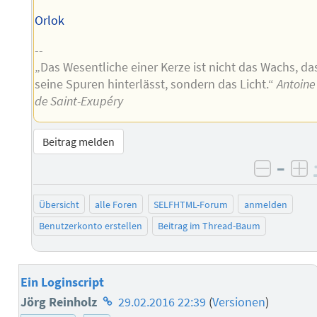
Orlok
--
„Das Wesentliche einer Kerze ist nicht das Wachs, da
seine Spuren hinterlässt, sondern das Licht.“
Antoine
de Saint-Exupéry
Beitrag melden
–
negati
po
Übersicht
alle Foren
SELFHTML-Forum
anmelden
Benutzerkonto erstellen
Beitrag im Thread-Baum
Ein Loginscript
Homepage
Jörg Reinholz
29.02.2016 22:39
(
Versionen
)