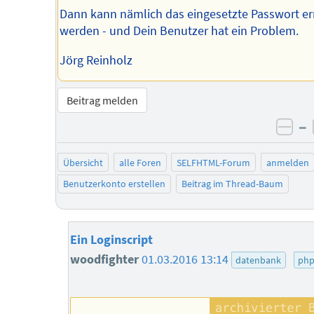
Dann kann nämlich das eingesetzte Passwort er
werden - und Dein Benutzer hat ein Problem.
Jörg Reinholz
Beitrag melden
–
neg
Übersicht
alle Foren
SELFHTML-Forum
anmelden
Benutzerkonto erstellen
Beitrag im Thread-Baum
Ein Loginscript
woodfighter
01.03.2016 13:14
datenbank
ph