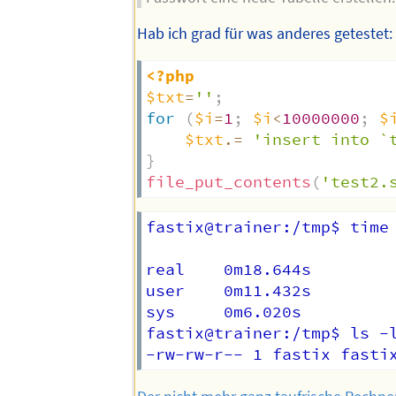
Hab ich grad für was anderes getestet:
<?php
$txt
=
''
;
for
(
$i
=
1
;
$i
<
10000000
;
$
$txt
.=
'insert into `
}
file_put_contents
(
'test2.
fastix@trainer:/tmp$ time 
real    0m18.644s

user    0m11.432s

sys     0m6.020s

fastix@trainer:/tmp$ ls -l