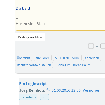
Bis bald
--
Hosen sind Blau
Beitrag melden
–
negat
Übersicht
alle Foren
SELFHTML-Forum
anmelden
Benutzerkonto erstellen
Beitrag im Thread-Baum
Ein Loginscript
Homepage
Jörg Reinholz
01.03.2016 12:56
(
Versionen
)
des
datenbank
php
Autors