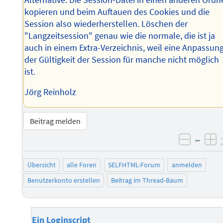
kopieren und beim Auftauen des Cookies und die
Session also wiederherstellen. Löschen der
"Langzeitsession" genau wie die normale, die ist ja
auch in einem Extra-Verzeichnis, weil eine Anpassun
der Gültigkeit der Session für manche nicht möglich
ist.
Jörg Reinholz
Beitrag melden
–
negati
po
Übersicht
alle Foren
SELFHTML-Forum
anmelden
Benutzerkonto erstellen
Beitrag im Thread-Baum
Ein Loginscript