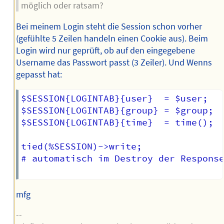
möglich oder ratsam?
Bei meinem Login steht die Session schon vorher
(gefühlte 5 Zeilen handeln einen Cookie aus). Beim
Login wird nur geprüft, ob auf den eingegebene
Username das Passwort passt (3 Zeiler). Und Wenns
gepasst hat:
$SESSION{LOGINTAB}{user}  = $user;

$SESSION{LOGINTAB}{group} = $group;

$SESSION{LOGINTAB}{time}  = time();

tied(%SESSION)->write; 

# automatisch im Destroy der Response
mfg
--