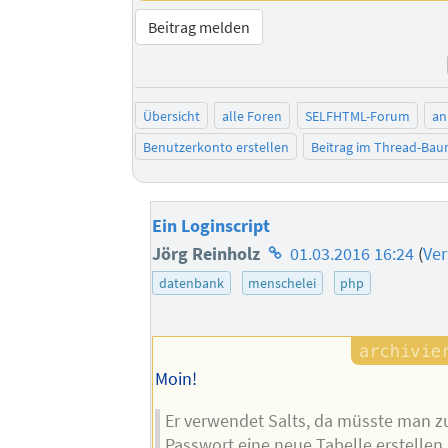
Beitrag melden
Übersicht
alle Foren
SELFHTML-Forum
an
Benutzerkonto erstellen
Beitrag im Thread-Ba
Ein Loginscript
Homepage
Jörg Reinholz
01.03.2016 16:24
(
Ve
des
datenbank
menschelei
php
Autors
Moin!
Er verwendet Salts, da müsste man z
Passwort eine neue Tabelle erstellen.