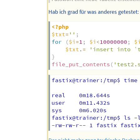
Hab ich grad für was anderes getestet:
<?php
$txt
=
''
;
for
(
$i
=
1
;
$i
<
10000000
;
$
$txt
.=
'insert into `
}
file_put_contents
(
'test2.
fastix@trainer:/tmp$ time 
real    0m18.644s

user    0m11.432s

sys     0m6.020s

fastix@trainer:/tmp$ ls -l