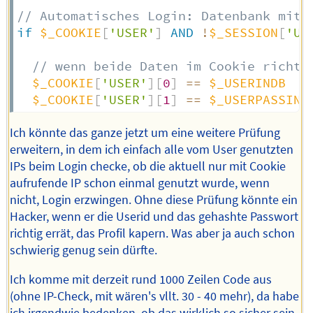
// Automatisches Login: Datenbank mit 
if
$_COOKIE
[
'USER'
]
AND
!
$_SESSION
[
'US
// wenn beide Daten im Cookie richti
$_COOKIE
[
'USER'
]
[
0
]
==
$_USERINDB
$_COOKIE
[
'USER'
]
[
1
]
==
$_USERPASSIND
Ich könnte das ganze jetzt um eine weitere Prüfung
erweitern, in dem ich einfach alle vom User genutzten
IPs beim Login checke, ob die aktuell nur mit Cookie
aufrufende IP schon einmal genutzt wurde, wenn
nicht, Login erzwingen. Ohne diese Prüfung könnte ein
Hacker, wenn er die Userid und das gehashte Passwort
richtig errät, das Profil kapern. Was aber ja auch schon
schwierig genug sein dürfte.
Ich komme mit derzeit rund 1000 Zeilen Code aus
(ohne IP-Check, mit wären's vllt. 30 - 40 mehr), da habe