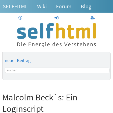
SELFHTML
Wiki
Forum
Blog
Hilfe
anmelden
Benutzerk
neuer Beitrag
Suchbegriff
Malcolm Beck`s:
Ein
Loginscript