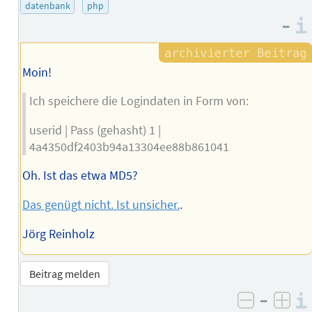
des
datenbank
php
–
Autors
Moin!
Ich speichere die Logindaten in Form von:
userid | Pass (gehasht) 1 |
4a4350df2403b94a13304ee88b861041
Oh. Ist das etwa MD5?
Das genügt nicht. Ist unsicher.
.
Jörg Reinholz
Beitrag melden
–
negativ 
posi