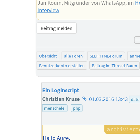
Jan Koum, Mitgründer von WhatsApp, im
He
Interview
Beitrag melden
Übersicht
alle Foren
SELFHTML-Forum
anme
Benutzerkonto erstellen
Beitrag im Thread-Baum
Ein Loginscript
Homepage
Christian Kruse
01.03.2016 13:43
dat
des
menschelei
php
Autors
Hallo Auge,