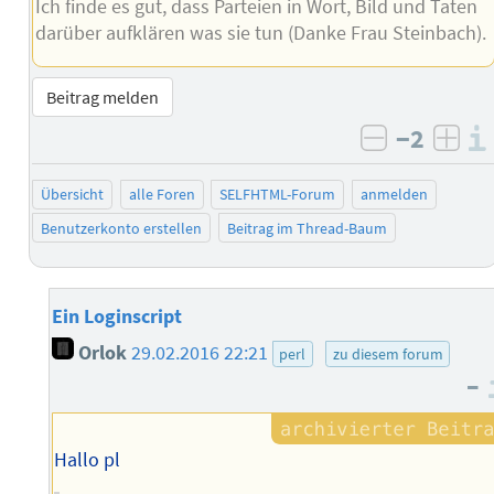
Ich finde es gut, dass Parteien in Wort, Bild und Taten
darüber aufklären was sie tun (Danke Frau Steinbach).
Beitrag melden
−2
negativ b
posi
Übersicht
alle Foren
SELFHTML-Forum
anmelden
Benutzerkonto erstellen
Beitrag im Thread-Baum
Ein Loginscript
Orlok
29.02.2016 22:21
perl
zu diesem forum
–
Hallo pl