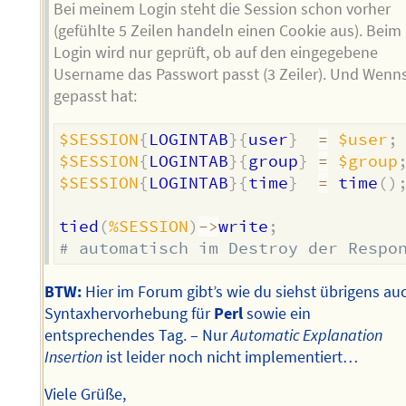
Bei meinem Login steht die Session schon vorher
(gefühlte 5 Zeilen handeln einen Cookie aus). Beim
Login wird nur geprüft, ob auf den eingegebene
Username das Passwort passt (3 Zeiler). Und Wenn
gepasst hat:
$SESSION
{
LOGINTAB
}
{
user
}
=
$user
;
$SESSION
{
LOGINTAB
}
{
group
}
=
$group
$SESSION
{
LOGINTAB
}
{
time
}
=
 time
(
)
tied
(
%SESSION
)
->
write
;
# automatisch im Destroy der Respo
BTW:
Hier im Forum gibt’s wie du siehst übrigens au
Syntaxhervorhebung für
Perl
sowie ein
entsprechendes Tag. – Nur
Automatic Explanation
Insertion
ist leider noch nicht implementiert…
Viele Grüße,