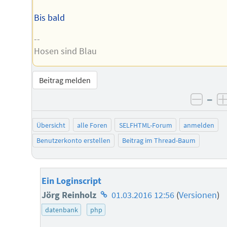
Bis bald
--
Hosen sind Blau
Beitrag melden
–
negat
Übersicht
alle Foren
SELFHTML-Forum
anmelden
Benutzerkonto erstellen
Beitrag im Thread-Baum
Ein Loginscript
Homepage
Jörg Reinholz
01.03.2016 12:56
(
Versionen
)
des
datenbank
php
Autors