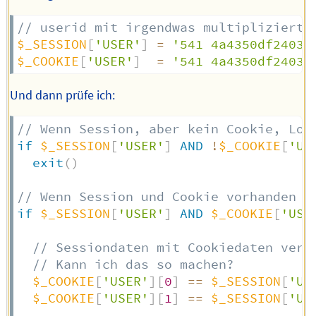
// userid mit irgendwas multipliziert
$_SESSION
[
'USER'
]
=
'541 4a4350df2403b
$_COOKIE
[
'USER'
]
=
'541 4a4350df2403b
Und dann prüfe ich:
// Wenn Session, aber kein Cookie, Log
if
$_SESSION
[
'USER'
]
AND
!
$_COOKIE
[
'US
exit
(
)
// Wenn Session und Cookie vorhanden s
if
$_SESSION
[
'USER'
]
AND
$_COOKIE
[
'USE
// Sessiondaten mit Cookiedaten verg
// Kann ich das so machen?
$_COOKIE
[
'USER'
]
[
0
]
==
$_SESSION
[
'US
$_COOKIE
[
'USER'
]
[
1
]
==
$_SESSION
[
'US