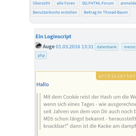
Übersicht
alle Foren
SELFHTML-Forum
anmeld
Benutzerkonto erstellen
Beitrag im Thread-Baum
Ein Loginscript
Auge
01.03.2016 13:31
datenbank
mensc
php
Hallo
Mit dem Cookie reist der Hash um die W
wenn sich eines Tages - wie ausgerechn
seit Jahren von dem von Dir auch noch
MD5 schon längst bekannt - herausstellt:
knackbar!" dann ist die Kacke am dampf