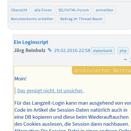
Übersicht
alle Foren
SELFHTML-Forum
anmelden
Benutzerkonto erstellen
Beitrag im Thread-Baum
Ein Loginscript
Homepage
Jörg Reinholz
29.02.2016 22:58
datenbank
php
–
des
Autors
Moin!
Das genügt nicht. Ist unsicher.
.
Für das Langzeit-Login kann man ausgehend von v
Code im Artikel die Session-Daten natürlich auch in
eine DB kopieren und diese beim Wiederauftauchen
des Cookies auslesen, die Session dann nachbauen.
Alternative: Die Session-Datei in einen anderen Ordn