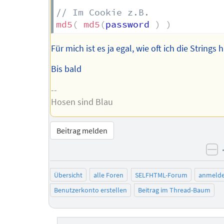
// Im Cookie z.B.
md5
(
md5
(
password 
)
)
Für mich ist es ja egal, wie oft ich die Strings 
Bis bald
--
Hosen sind Blau
Beitrag melden
ne
Übersicht
alle Foren
SELFHTML-Forum
anmeld
Benutzerkonto erstellen
Beitrag im Thread-Baum