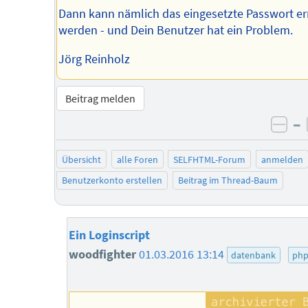
Dann kann nämlich das eingesetzte Passwort er
werden - und Dein Benutzer hat ein Problem.
Jörg Reinholz
Beitrag melden
–
neg
Übersicht
alle Foren
SELFHTML-Forum
anmelden
Benutzerkonto erstellen
Beitrag im Thread-Baum
Ein Loginscript
woodfighter
01.03.2016 13:14
datenbank
ph