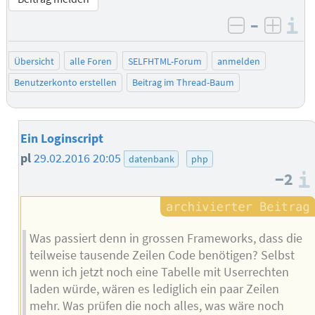
–
I
negativ be
posit
Übersicht
alle Foren
SELFHTML-Forum
anmelden
Benutzerkonto erstellen
Beitrag im Thread-Baum
Ein Loginscript
pl
29.02.2016 20:05
datenbank
php
−2
Was passiert denn in grossen Frameworks, dass die
teilweise tausende Zeilen Code benötigen? Selbst
wenn ich jetzt noch eine Tabelle mit Userrechten
laden würde, wären es lediglich ein paar Zeilen
mehr. Was prüfen die noch alles, was wäre noch