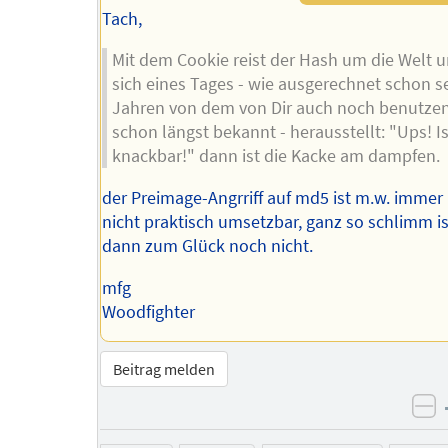
Tach,
Mit dem Cookie reist der Hash um die Welt 
sich eines Tages - wie ausgerechnet schon se
Jahren von dem von Dir auch noch benutze
schon längst bekannt - herausstellt: "Ups! Is
knackbar!" dann ist die Kacke am dampfen.
der Preimage-Angrriff auf md5 ist m.w. immer
nicht praktisch umsetzbar, ganz so schlimm is
dann zum Glück noch nicht.
mfg
Woodfighter
Beitrag melden
ne