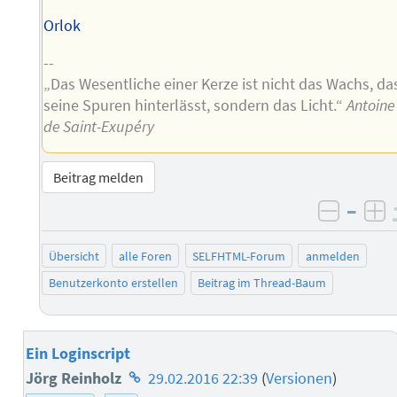
Orlok
--
„Das Wesentliche einer Kerze ist nicht das Wachs, da
seine Spuren hinterlässt, sondern das Licht.“
Antoine
de Saint-Exupéry
Beitrag melden
–
negati
po
Übersicht
alle Foren
SELFHTML-Forum
anmelden
Benutzerkonto erstellen
Beitrag im Thread-Baum
Ein Loginscript
Homepage
Jörg Reinholz
29.02.2016 22:39
(
Versionen
)