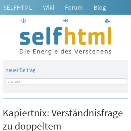
SELFHTML
Wiki
Forum
Blog
Hilfe
anmelden
Benutzerk
neuer Beitrag
Suchbegriff
Kapiertnix:
Verständnisfrage
zu doppeltem