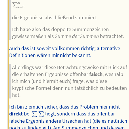
∑
i
=
0
n
n
∑
=
0
i
die Ergebnisse abschließend summiert.
Ich habe also das doppelte Summenzeichen
gewissermaßen als
Summe der Summen
betrachtet.
Auch das ist soweit vollkommen richtig; alternative
Definitionen wären mir nicht bekannt.
Allerdings war diese Betrachtungsweise mit Blick auf
die erhaltenen Ergebnisse offenbar
falsch
, weshalb
ich mich (und hiermit euch) frage, was diese
kryptische Formel denn nun tatsächlich zu bedeuten
hat.
Ich bin ziemlich sicher, dass das Problem hier nicht
∑
∑
direkt
bei
liegt, sondern dass das offenbar
∑
∑
falsche Ergebnis andere Ursachen hat (die es natürlich
noch zu finden gilt). Am Summenzeichen und dessen