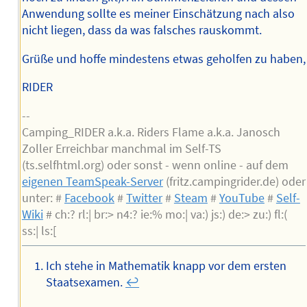
Anwendung sollte es meiner Einschätzung nach also
nicht liegen, dass da was falsches rauskommt.
Grüße und hoffe mindestens etwas geholfen zu haben,
RIDER
--
Camping_RIDER a.k.a. Riders Flame a.k.a. Janosch
Zoller Erreichbar manchmal im Self-TS
(ts.selfhtml.org) oder sonst - wenn online - auf dem
eigenen TeamSpeak-Server
(fritz.campingrider.de) oder
unter: #
Facebook
#
Twitter
#
Steam
#
YouTube
#
Self-
Wiki
# ch:? rl:| br:> n4:? ie:% mo:| va:) js:) de:> zu:) fl:(
ss:| ls:[
Ich stehe in Mathematik knapp vor dem ersten
Staatsexamen.
↩︎