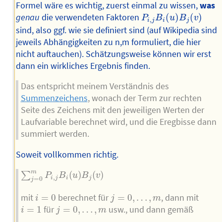
Formel wäre es wichtig, zuerst einmal zu wissen,
was
P
i
,
j
B
i
(
u
)
B
j
(
v
)
genau
die verwendeten Faktoren
(
)
(
)
P
B
u
B
v
,
i
j
i
j
sind, also ggf. wie sie definiert sind (auf Wikipedia sind
jeweils Abhängigkeiten zu n,m formuliert, die hier
nicht auftauchen). Schätzungsweise können wir erst
dann ein wirkliches Ergebnis finden.
Das entspricht meinem Verständnis des
Summenzeichens
, wonach der Term zur rechten
Seite des Zeichens mit den jeweiligen Werten der
Laufvariable berechnet wird, und die Eregbisse dann
summiert werden.
Soweit vollkommen richtig.
∑
j
=
0
m
P
i
,
j
B
i
(
u
)
B
j
(
v
)
m
(
)
(
)
∑
P
B
u
B
v
,
i
j
i
j
=
0
j
i
=
0
j
=
0
,
…
,
m
mit
=
0
berechnet für
=
0
,
…
,
, dann mit
i
j
m
i
=
1
j
=
0
,
…
,
m
=
1
für
=
0
,
…
,
usw., und dann gemäß
i
j
m