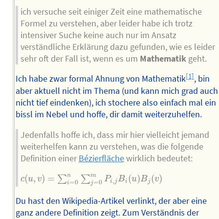
ich versuche seit einiger Zeit eine mathematische
Formel zu verstehen, aber leider habe ich trotz
intensiver Suche keine auch nur im Ansatz
verständliche Erklärung dazu gefunden, wie es leider
sehr oft der Fall ist, wenn es um
Mathematik
geht.
[1]
Ich habe zwar formal Ahnung von Mathematik
, bin
aber aktuell nicht im Thema (und kann mich grad auch
nicht tief eindenken), ich stochere also einfach mal ein
bissl im Nebel und hoffe, dir damit weiterzuhelfen.
Jedenfalls hoffe ich, dass mir hier vielleicht jemand
weiterhelfen kann zu verstehen, was die folgende
Definition einer
Bézierfläche
wirklich bedeutet:
c
(
u
,
v
)
=
∑
i
=
0
n
∑
j
=
0
m
P
i
,
j
B
i
(
u
)
B
j
(
v
)
n
m
(
,
)
=
(
)
(
)
∑
∑
c
u
v
P
B
u
B
v
,
i
j
i
j
=
0
=
0
i
j
Du hast den Wikipedia-Artikel verlinkt, der aber eine
ganz andere Definition zeigt. Zum Verständnis der