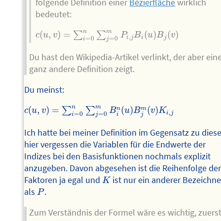
folgende Definition einer
Bézierfläche
wirklich
bedeutet:
c
(
u
,
v
)
=
∑
i
=
0
n
∑
j
=
0
m
P
i
,
j
B
i
(
u
)
B
j
(
v
)
n
m
(
,
)
=
(
)
(
)
∑
∑
c
u
v
P
B
u
B
v
,
i
j
i
j
=
0
=
0
i
j
Du hast den Wikipedia-Artikel verlinkt, der aber ein
ganz andere Definition zeigt.
Du meinst:
c
(
u
,
v
)
=
∑
i
=
0
n
∑
j
=
0
m
B
i
n
(
u
)
B
j
m
(
v
)
K
i
,
j
n
m
(
,
)
=
(
)
(
)
n
m
∑
∑
c
u
v
B
u
B
v
K
,
i
j
=
0
=
0
i
j
i
j
Ich hatte bei meiner Definition im Gegensatz zu diese
hier vergessen die Variablen für die Endwerte der
Indizes bei den Basisfunktionen nochmals explizit
anzugeben. Davon abgesehen ist die Reihenfolge de
K
Faktoren ja egal und
ist nur ein anderer Bezeichne
K
P
als
.
P
Zum Verständnis der Formel wäre es wichtig, zuers