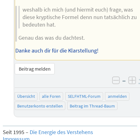
weshalb ich mich (und hiermit euch) frage, was
diese kryptische Formel denn nun tatsächlich zu
bedeuten hat.
Genau das was du dachtest.
Danke auch dir für die Klarstellung!
Beitrag melden
–
negati
po
Übersicht
alle Foren
SELFHTML-Forum
anmelden
Benutzerkonto erstellen
Beitrag im Thread-Baum
Seit 1995 –
Die Energie des Verstehens
Impressum