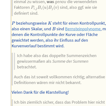
einmal zu wissen,
was
genau
die verwendeten
P
i
,
j
B
i
(
u
)
B
j
(
v
)
Faktoren
(
)
(
)
sind, also ggf. wie sie
P
B
u
B
v
,
i
j
i
j
definiert sind.
P
K
beziehungsweise
steht für einen Kontrollpunkt,
P
K
B
also einen Skalar, und
sind
Bernsteinpolynome
, m
B
denen die Kontrollpunkte der Kurve oder Fläche
gewichtet werden, also ihr Einfluss auf den
Kurvenverlauf bestimmt wird.
Ich habe also das doppelte Summenzeichen
gewissermaßen als
Summe der Summen
betrachtet.
Auch das ist soweit vollkommen richtig; alternative
Definitionen wären mir nicht bekannt.
Vielen Dank für die Klarstellung!
Ich bin ziemlich sicher, dass das Problem hier nicht