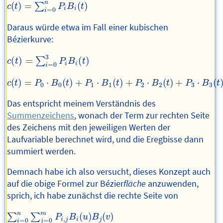
c
(
t
)
=
∑
i
=
0
n
P
i
B
i
(
t
)
n
(
)
=
(
)
∑
c
t
P
B
t
i
i
=
0
i
Daraus würde etwa im Fall einer kubischen
Bézierkurve:
c
(
t
)
=
∑
i
=
0
3
P
i
B
i
(
t
)
3
(
)
=
(
)
∑
c
t
P
B
t
i
i
=
0
i
c
(
t
)
=
P
0
⋅
B
0
(
t
)
+
P
1
⋅
B
1
(
t
)
+
P
2
⋅
B
2
(
t
)
+
P
3
⋅
B
3
(
t
)
(
)
=
⋅
(
)
+
⋅
(
)
+
⋅
(
)
+
⋅
(
c
t
P
B
t
P
B
t
P
B
t
P
B
t
0
0
1
1
2
2
3
3
Das entspricht meinem Verständnis des
Summenzeichens
, wonach der Term zur rechten Seite
des Zeichens mit den jeweiligen Werten der
Laufvariable berechnet wird, und die Eregbisse dann
summiert werden.
Demnach habe ich also versucht, dieses Konzept auch
auf die obige Formel zur Bézier
fläche
anzuwenden,
sprich, ich habe zunächst die rechte Seite von
∑
i
=
0
n
∑
j
=
0
m
P
i
,
j
B
i
(
u
)
B
j
(
v
)
n
m
(
)
(
)
∑
∑
P
B
u
B
v
,
i
j
i
j
=
0
=
0
i
j