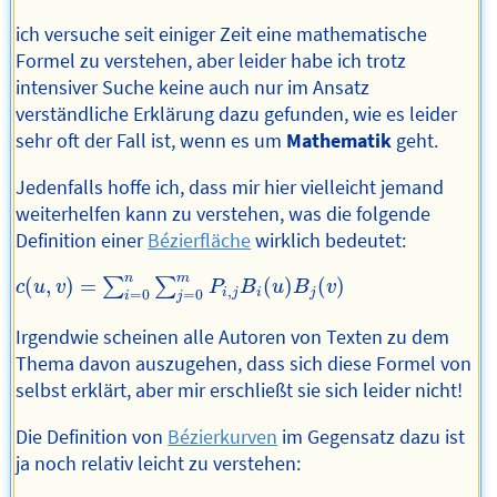
ich versuche seit einiger Zeit eine mathematische
Formel zu verstehen, aber leider habe ich trotz
intensiver Suche keine auch nur im Ansatz
verständliche Erklärung dazu gefunden, wie es leider
sehr oft der Fall ist, wenn es um
Mathematik
geht.
Jedenfalls hoffe ich, dass mir hier vielleicht jemand
weiterhelfen kann zu verstehen, was die folgende
Definition einer
Bézierfläche
wirklich bedeutet:
c
(
u
,
v
)
=
∑
i
=
0
n
∑
j
=
0
m
P
i
,
j
B
i
(
u
)
B
j
(
v
)
n
m
(
,
)
=
(
)
(
)
∑
∑
c
u
v
P
B
u
B
v
,
i
j
i
j
=
0
=
0
i
j
Irgendwie scheinen alle Autoren von Texten zu dem
Thema davon auszugehen, dass sich diese Formel von
selbst erklärt, aber mir erschließt sie sich leider nicht!
Die Definition von
Bézierkurven
im Gegensatz dazu ist
ja noch relativ leicht zu verstehen: