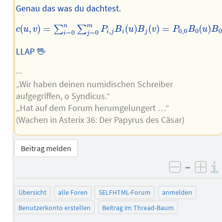
Genau das was du dachtest.
c
(
u
,
v
)
=
∑
i
=
0
n
∑
j
=
0
m
P
i
,
j
B
i
(
u
)
B
j
(
v
)
=
P
0
,
0
B
0
(
u
)
B
0
(
v
)
+
P
0
,
1
n
m
(
,
)
=
(
)
(
)
=
(
)
∑
∑
c
u
v
P
B
u
B
v
P
B
u
B
,
0
,
0
0
i
j
i
j
=
0
=
0
i
j
LLAP 🖖
--
„Wir haben deinen numidischen Schreiber
aufgegriffen, o Syndicus.“
„Hat auf dem Forum herumgelungert …“
(Wachen in Asterix 36: Der Papyrus des Cäsar)
Beitrag melden
–
negativ 
posi
Übersicht
alle Foren
SELFHTML-Forum
anmelden
Benutzerkonto erstellen
Beitrag im Thread-Baum