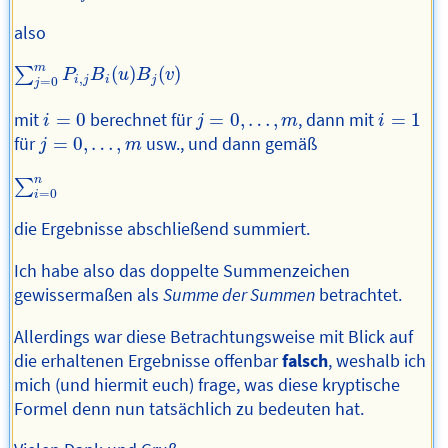
also
∑
j
=
0
m
P
i
,
j
B
i
(
u
)
B
j
(
v
)
m
(
)
(
)
∑
P
B
u
B
v
,
i
j
i
j
=
0
j
i
=
0
j
=
0
,
…
,
m
i
=
1
mit
=
0
berechnet für
=
0
,
…
,
, dann mit
=
1
i
j
m
i
j
=
0
,
…
,
m
für
=
0
,
…
,
usw., und dann gemäß
j
m
∑
i
=
0
n
n
∑
=
0
i
die Ergebnisse abschließend summiert.
Ich habe also das doppelte Summenzeichen
gewissermaßen als
Summe der Summen
betrachtet.
Allerdings war diese Betrachtungsweise mit Blick auf
die erhaltenen Ergebnisse offenbar
falsch
, weshalb ich
mich (und hiermit euch) frage, was diese kryptische
Formel denn nun tatsächlich zu bedeuten hat.