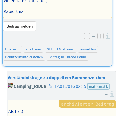
Vielen Dank und Gruß,
Kapiertnix
Beitrag melden
–
I
negativ be
posit
Übersicht
alle Foren
SELFHTML-Forum
anmelden
Benutzerkonto erstellen
Beitrag im Thread-Baum
Verständnisfrage zu doppeltem Summenzeichen
Homepage
Camping_RIDER
12.01.2016 02:15
mathematik
des
–
Autors
Aloha ;)