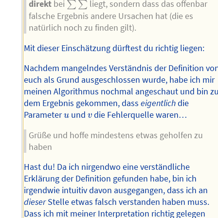
∑
∑
direkt
bei
liegt, sondern dass das offenbar
∑
∑
falsche Ergebnis andere Ursachen hat (die es
natürlich noch zu finden gilt).
Mit dieser Einschätzung dürftest du richtig liegen:
Nachdem mangelndes Verständnis der Definition vo
euch als Grund ausgeschlossen wurde, habe ich mir
meinen Algorithmus nochmal angeschaut und bin z
dem Ergebnis gekommen, dass
eigentlich
die
u
v
Parameter
und
die Fehlerquelle waren…
u
v
Grüße und hoffe mindestens etwas geholfen zu
haben
Hast du! Da ich nirgendwo eine verständliche
Erklärung der Definition gefunden habe, bin ich
irgendwie intuitiv davon ausgegangen, dass ich an
dieser
Stelle etwas falsch verstanden haben muss.
Dass ich mit meiner Interpretation richtig gelegen