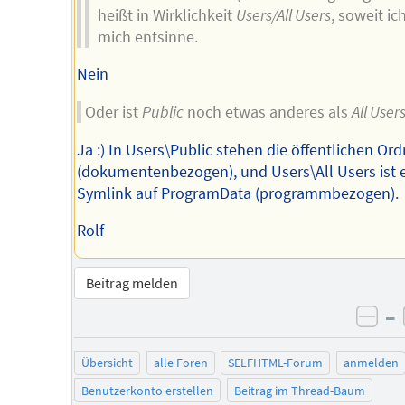
heißt in Wirklichkeit
Users/All Users
, soweit ic
mich entsinne.
Nein
Oder ist
Public
noch etwas anderes als
All User
Ja :) In Users\Public stehen die öffentlichen Ord
(dokumentenbezogen), und Users\All Users ist 
Symlink auf ProgramData (programmbezogen).
Rolf
Beitrag melden
–
neg
Übersicht
alle Foren
SELFHTML-Forum
anmelden
Benutzerkonto erstellen
Beitrag im Thread-Baum