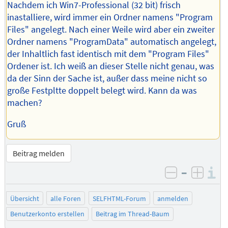
Nachdem ich Win7-Professional (32 bit) frisch
inastalliere, wird immer ein Ordner namens "Program
Files" angelegt. Nach einer Weile wird aber ein zweiter
Ordner namens "ProgramData" automatisch angelegt,
der Inhaltlich fast identisch mit dem "Program Files"
Ordener ist. Ich weiß an dieser Stelle nicht genau, was
da der Sinn der Sache ist, außer dass meine nicht so
große Festpltte doppelt belegt wird. Kann da was
machen?
Gruß
Beitrag melden
–
I
negativ be
posit
Übersicht
alle Foren
SELFHTML-Forum
anmelden
Benutzerkonto erstellen
Beitrag im Thread-Baum