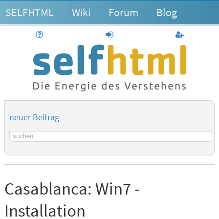
SELFHTML
Wiki
Forum
Blog
Hilfe
anmelden
Benutzerk
neuer Beitrag
Suchbegriff
Casablanca:
Win7 -
Installation