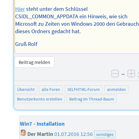
Hier
steht unter dem Schlüssel
CSIDL_COMMON_APPDATA ein Hinweis, wie sich
Microsoft zu Zeiten von Windows 2000 den Gebrauc
dieses Ordners gedacht hat.
Gruß Rolf
Beitrag melden
–
negati
po
Übersicht
alle Foren
SELFHTML-Forum
anmelden
Benutzerkonto erstellen
Beitrag im Thread-Baum
Win7 - Installation
Der Martin
01.07.2016 12:56
sonstiges