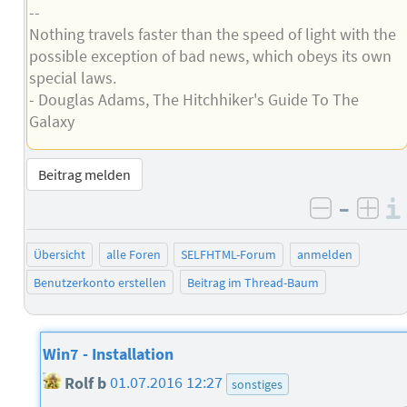
--
Nothing travels faster than the speed of light with the
possible exception of bad news, which obeys its own
special laws.
- Douglas Adams, The Hitchhiker's Guide To The
Galaxy
Beitrag melden
–
negativ 
posi
Übersicht
alle Foren
SELFHTML-Forum
anmelden
Benutzerkonto erstellen
Beitrag im Thread-Baum
Win7 - Installation
Rolf b
01.07.2016 12:27
sonstiges