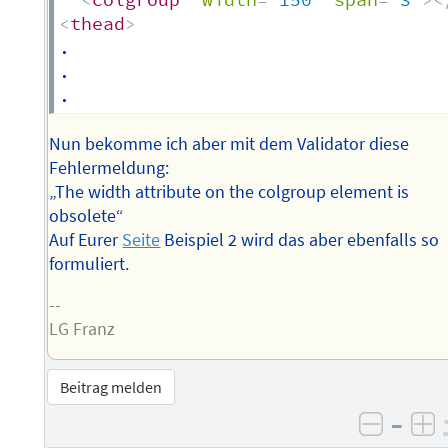
<
thead
>
.

.

Nun bekomme ich aber mit dem Validator diese
Fehlermeldung:
„The width attribute on the colgroup element is
obsolete“
Auf Eurer
Seite
Beispiel 2 wird das aber ebenfalls so
formuliert.
--
LG Franz
Beitrag melden
–
negati
po