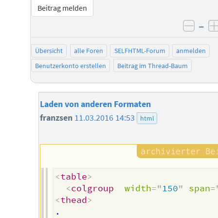
Beitrag melden
–
negat
Übersicht
alle Foren
SELFHTML-Forum
anmelden
Benutzerkonto erstellen
Beitrag im Thread-Baum
Laden von anderen Formaten
franzsen
11.03.2016 14:53
html
<
table
>
<
colgroup
width
=
"
150
"
span
=
<
thead
>
.
