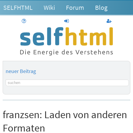
SELFHTML
Wiki
Forum
Blog
Hilfe
anmelden
Benutzerk
neuer Beitrag
Suchbegriff
franzsen:
Laden von anderen
Formaten