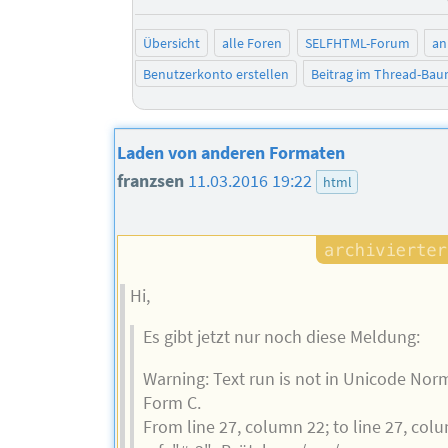
Übersicht
alle Foren
SELFHTML-Forum
an
Benutzerkonto erstellen
Beitrag im Thread-Ba
Laden von anderen Formaten
franzsen
11.03.2016 19:22
html
Hi,
Es gibt jetzt nur noch diese Meldung:
Warning: Text run is not in Unicode Nor
Form C.
From line 27, column 22; to line 27, col