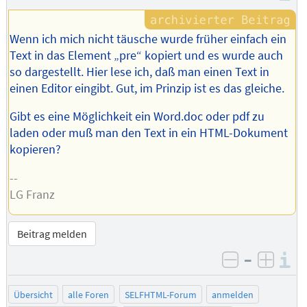
Wenn ich mich nicht täusche wurde früher einfach ein
Text in das Element „pre“ kopiert und es wurde auch
so dargestellt. Hier lese ich, daß man einen Text in
einen Editor eingibt. Gut, im Prinzip ist es das gleiche.
Gibt es eine Möglichkeit ein Word.doc oder pdf zu
laden oder muß man den Text in ein HTML-Dokument
kopieren?
--
LG Franz
Beitrag melden
–
I
negativ be
posit
Übersicht
alle Foren
SELFHTML-Forum
anmelden