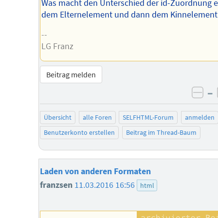
Was macht den Unterschied der id-Zuordnung 
dem Elternelement und dann dem Kinnelement
--
LG Franz
Beitrag melden
–
neg
Übersicht
alle Foren
SELFHTML-Forum
anmelden
Benutzerkonto erstellen
Beitrag im Thread-Baum
Laden von anderen Formaten
franzsen
11.03.2016 16:56
html