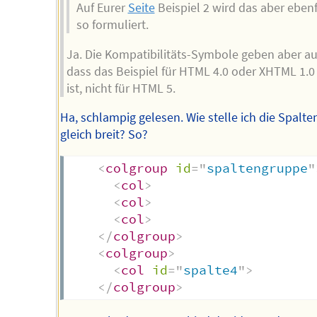
Auf Eurer
Seite
Beispiel 2 wird das aber ebenf
so formuliert.
Ja. Die Kompatibilitäts-Symbole geben aber au
dass das Beispiel für HTML 4.0 oder XHTML 1.0 
ist, nicht für HTML 5.
Ha, schlampig gelesen. Wie stelle ich die Spalte
gleich breit? So?
<
colgroup
id
=
"
spaltengruppe
"
<
col
>
<
col
>
<
col
>
</
colgroup
>
<
colgroup
>
<
col
id
=
"
spalte4
"
>
</
colgroup
>