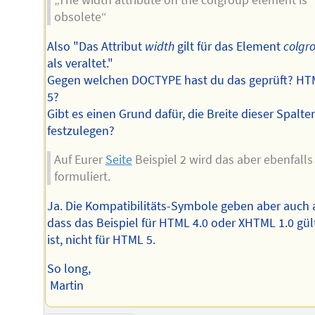
obsolete“
Also "Das Attribut
width
gilt für das Element
colgr
als veraltet."
Gegen welchen DOCTYPE hast du das geprüft? H
5?
Gibt es einen Grund dafür, die Breite dieser Spalte
festzulegen?
Auf Eurer
Seite
Beispiel 2 wird das aber ebenfalls
formuliert.
Ja. Die Kompatibilitäts-Symbole geben aber auch 
dass das Beispiel für HTML 4.0 oder XHTML 1.0 gül
ist, nicht für HTML 5.
So long,
Martin