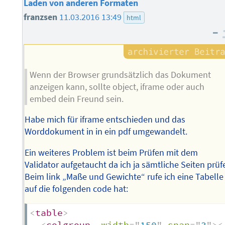
Laden von anderen Formaten
franzsen
11.03.2016 13:49
html
–
Wenn der Browser grundsätzlich das Dokument
anzeigen kann, sollte object, iframe oder auch
embed dein Freund sein.
Habe mich für iframe entschieden und das
Worddokument in in ein pdf umgewandelt.
Ein weiteres Problem ist beim Prüfen mit dem
Validator aufgetaucht da ich ja sämtliche Seiten prüf
Beim link „Maße und Gewichte“ rufe ich eine Tabelle
auf die folgenden code hat:
<
table
>
<
colgroup
width
=
"
150
"
span
=
"
3
"
>
<