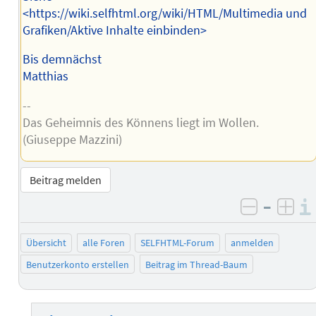
<https://wiki.selfhtml.org/wiki/HTML/Multimedia und
Grafiken/Aktive Inhalte einbinden>
Bis demnächst
Matthias
--
Das Geheimnis des Könnens liegt im Wollen.
(Giuseppe Mazzini)
Beitrag melden
–
negativ 
posi
Übersicht
alle Foren
SELFHTML-Forum
anmelden
Benutzerkonto erstellen
Beitrag im Thread-Baum