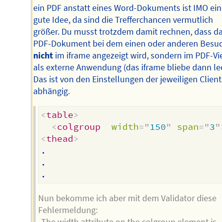
ein PDF anstatt eines Word-Dokuments ist IMO ei
gute Idee, da sind die Trefferchancen vermutlich
größer. Du musst trotzdem damit rechnen, dass d
PDF-Dokument bei dem einen oder anderen Besu
nicht
im iframe angezeigt wird, sondern im PDF-V
als externe Anwendung (das iframe bliebe dann lee
Das ist von den Einstellungen der jeweiligen Client
abhängig.
<
table
>
<
colgroup
width
=
"
150
"
span
=
"
3
"
<
thead
>
.

.

Nun bekomme ich aber mit dem Validator diese
Fehlermeldung:
„The width attribute on the colgroup element is