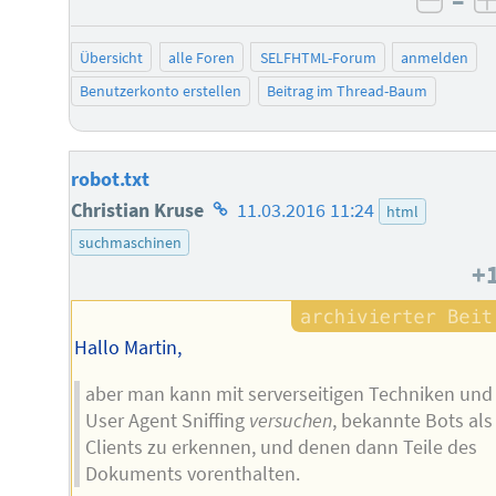
–
negat
Übersicht
alle Foren
SELFHTML-Forum
anmelden
Benutzerkonto erstellen
Beitrag im Thread-Baum
robot.txt
Homepage
Christian Kruse
11.03.2016 11:24
html
des
suchmaschinen
+
Autors
Hallo Martin,
aber man kann mit serverseitigen Techniken und
User Agent Sniffing
versuchen
, bekannte Bots als
Clients zu erkennen, und denen dann Teile des
Dokuments vorenthalten.