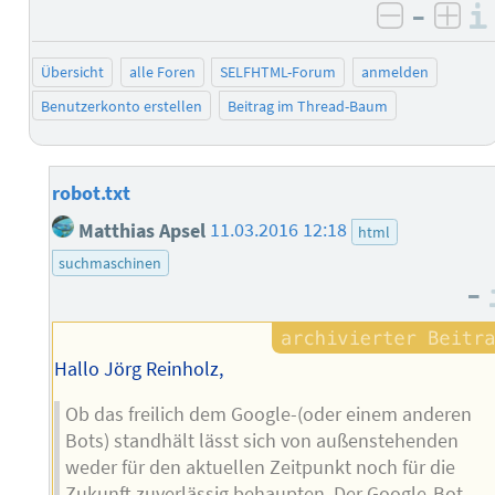
–
negativ 
posi
Übersicht
alle Foren
SELFHTML-Forum
anmelden
Benutzerkonto erstellen
Beitrag im Thread-Baum
robot.txt
Matthias Apsel
11.03.2016 12:18
html
suchmaschinen
–
Hallo Jörg Reinholz,
Ob das freilich dem Google-(oder einem anderen
Bots) standhält lässt sich von außenstehenden
weder für den aktuellen Zeitpunkt noch für die
Zukunft zuverlässig behaupten. Der Google-Bot