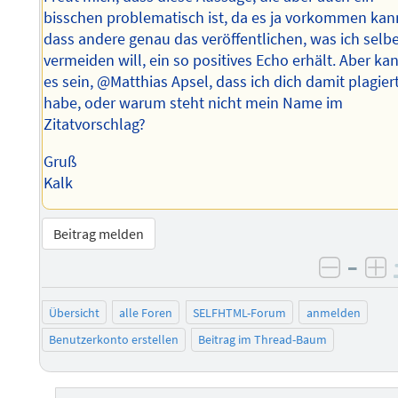
bisschen problematisch ist, da es ja vorkommen kan
dass andere genau das veröffentlichen, was ich selb
vermeiden will, ein so positives Echo erhält. Aber ka
es sein, @Matthias Apsel, dass ich dich damit plagier
habe, oder warum steht nicht mein Name im
Zitatvorschlag?
Gruß
Kalk
Beitrag melden
–
negati
po
Übersicht
alle Foren
SELFHTML-Forum
anmelden
Benutzerkonto erstellen
Beitrag im Thread-Baum