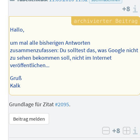
+8
Hallo,
um mal alle bisherigen Antworten
zusammenzufassen: Du solltest das, was Google nicht
zu sehen bekommen soll, nicht im Internet
veröffentlichen...
Gruß
Kalk
Grundlage für Zitat
#2095
.
Beitrag melden
+8
negativ b
posi