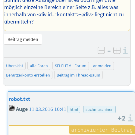
Stimmt diese Aussage oder ist es doch irgendwie
möglich einzelne Bereich einer Seite z.B. alles was
innerhalb von <div id=“kontakt“></div> liegt nicht zu
übermitteln?
Beitrag melden
–
I
negativ be
posit
Übersicht
alle Foren
SELFHTML-Forum
anmelden
Benutzerkonto erstellen
Beitrag im Thread-Baum
robot.txt
Auge
11.03.2016 10:41
html
suchmaschinen
+2