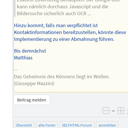
kann nämlich durchaus Javascript und die
Bildersuche sicherlich auch OCR ...
Hinzu kommt, falls man verpflichtet ist
Kontaktinformationen bereitzustellen, könnte diese
Implementierung zu einer Abmahnung führen.
Bis demnächst
Matthias
--
Das Geheimnis des Könnens liegt im Wollen.
(Giuseppe Mazzini)
Beitrag melden
–
negati
po
Übersicht
alle Foren
SELFHTML-Forum
anmelden