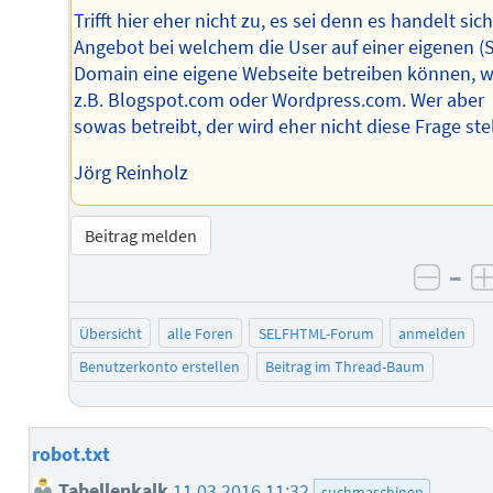
Trifft hier eher nicht zu, es sei denn es handelt sich
Angebot bei welchem die User auf einer eigenen (
Domain eine eigene Webseite betreiben können, w
z.B. Blogspot.com oder Wordpress.com. Wer aber
sowas betreibt, der wird eher nicht diese Frage ste
Jörg Reinholz
Beitrag melden
–
negat
Übersicht
alle Foren
SELFHTML-Forum
anmelden
Benutzerkonto erstellen
Beitrag im Thread-Baum
robot.txt
Tabellenkalk
11.03.2016 11:32
suchmaschinen