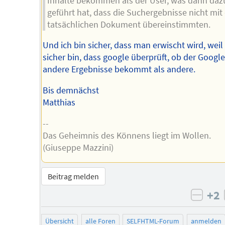
Inhalte bekommen als der User, was dann daz
geführt hat, dass die Suchergebnisse nicht mi
tatsächlichen Dokument übereinstimmten.
Und ich bin sicher, dass man erwischt wird, weil 
sicher bin, dass google überprüft, ob der Googl
andere Ergebnisse bekommt als andere.
Bis demnächst
Matthias
--
Das Geheimnis des Könnens liegt im Wollen.
(Giuseppe Mazzini)
Beitrag melden
+2
negat
Übersicht
alle Foren
SELFHTML-Forum
anmelden