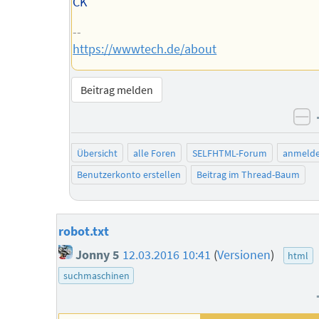
CK
--
https://wwwtech.de/about
Beitrag melden
ne
Übersicht
alle Foren
SELFHTML-Forum
anmeld
Benutzerkonto erstellen
Beitrag im Thread-Baum
robot.txt
Jonny 5
12.03.2016 10:41
(
Versionen
)
html
suchmaschinen