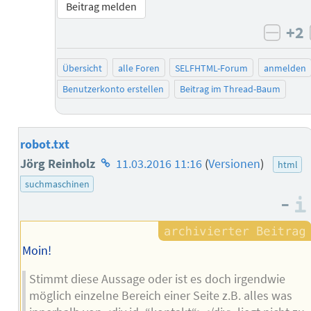
Beitrag melden
+2
negat
Übersicht
alle Foren
SELFHTML-Forum
anmelden
Benutzerkonto erstellen
Beitrag im Thread-Baum
robot.txt
Homepage
Jörg Reinholz
11.03.2016 11:16
(
Versionen
)
html
des
suchmaschinen
–
Autors
Moin!
Stimmt diese Aussage oder ist es doch irgendwie
möglich einzelne Bereich einer Seite z.B. alles was